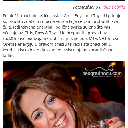
Fotografisano u
Klub Dobrila
Petak 21. mart obeležiće sastav Girls, Boys and Toys. U pitnaju
su, kao što znate, tri moćna vokala koja će vam probuditi sva
čula. Jedinstvena energija i odlična svirka su ono što vas
očekuje uz Girls, Boys & Toys. Ne propustite provod uz
rock&house exravaganzu, ali i najnovije pop, MTV, VH1 hitovi.
Osetite energiju u pravom smislu te reči i šta znači biti u
kondiciji kako biste djuskanjem i skakanjem ispratili front
ladies.