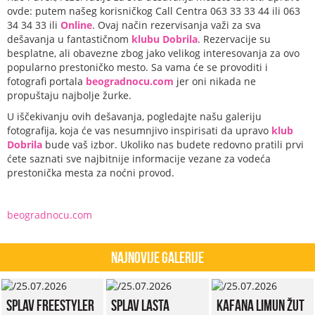
ovde: putem našeg korisničkog Call Centra 063 33 33 44 ili 063
34 34 33 ili
Online
. Ovaj način rezervisanja važi za sva
dešavanja u fantastičnom
klubu Dobrila
. Rezervacije su
besplatne, ali obavezne zbog jako velikog interesovanja za ovo
popularno prestoničko mesto. Sa vama će se provoditi i
fotografi portala
beogradnocu.com
jer oni nikada ne
propuštaju najbolje žurke.
U iščekivanju ovih dešavanja, pogledajte našu galeriju
fotografija, koja će vas nesumnjivo inspirisati da upravo
klub
Dobrila
bude vaš izbor. Ukoliko nas budete redovno pratili prvi
ćete saznati sve najbitnije informacije vezane za vodeća
prestonička mesta za noćni provod.
beogradnocu.com
Najnovije Galerije
Splav Freestyler
Splav Lasta
Kafana Limun Žut