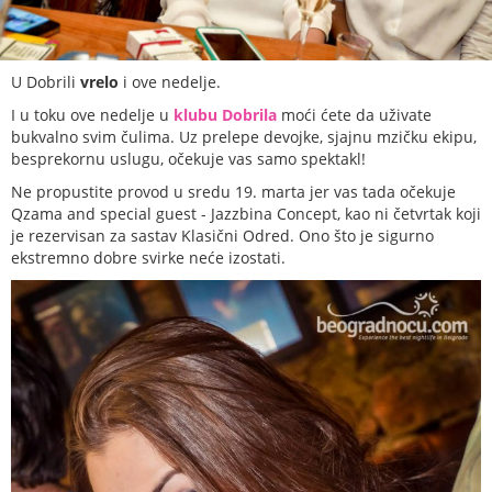
U Dobrili
vrelo
i ove nedelje.
I u toku ove nedelje u
klubu Dobrila
moći ćete da uživate
bukvalno svim čulima. Uz prelepe devojke, sjajnu mzičku ekipu,
besprekornu uslugu, očekuje vas samo spektakl!
Ne propustite provod u sredu 19. marta jer vas tada očekuje
Qzama and special guest - Jazzbina Concept, kao ni četvrtak koji
je rezervisan za sastav Klasični Odred. Ono što je sigurno
ekstremno dobre svirke neće izostati.