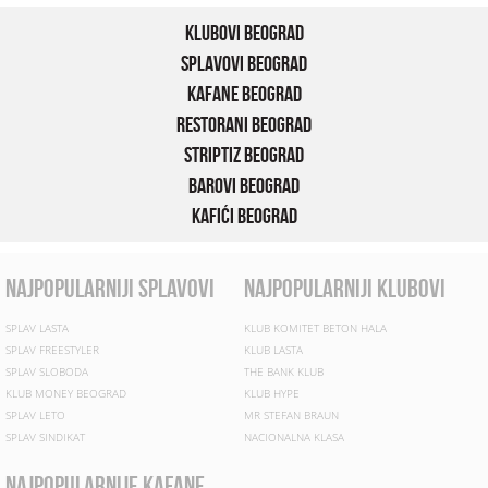
Klubovi Beograd
Splavovi Beograd
Kafane Beograd
Restorani Beograd
Striptiz Beograd
Barovi Beograd
Kafići Beograd
najpopularniji splavovi
najpopularniji klubovi
SPLAV LASTA
KLUB KOMITET BETON HALA
SPLAV FREESTYLER
KLUB LASTA
SPLAV SLOBODA
THE BANK KLUB
KLUB MONEY BEOGRAD
KLUB HYPE
SPLAV LETO
MR STEFAN BRAUN
SPLAV SINDIKAT
NACIONALNA KLASA
najpopularnije kafane