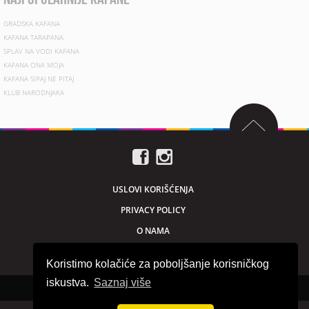
GRADSKA KAFANA
KAFANA TARAPANA
SPLAV NA VODI KAFANA
KAFANA ONA MOJA
KAFANA SIPAJ NE PITAJ
KLUB NARODNJAKA
USLOVI KORIŠĆENJA
PRIVACY POLICY
O NAMA
MARKETING
Koristimo kolačiće za poboljšanje korisničkog
iskustva.
Saznaj više
Sva prava zadržana © 2026. beogradnocu.com