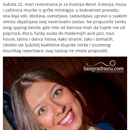
Subota 22. mart rezervisana je za Euterpa Bend. Euterpa, muza
i zaštinica muzike iz grčke mitologije, u bukvalnom prevodu:
ona koja voli, obožava, uveseljava, zadovoljava, upravo u svakom
smislu objašnjava ovaj neverovatni sastav. Ne propustite svirku
ovog sjajnog benda, gde ćete od žanrova moći da čujete sve od
pop/rock, disco, funky zvuka do modernijih acid jazz, soul,
house, latino i dance hitova, kako stranih, tako i domaćih.
Ukoliko ste ljubitelj kvalitetne klupske svirke i izuzetnog
muzičkog repertoara, ovaj nastup ne smete propustiti.