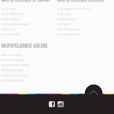
SPLAV LASTA
KLUB KOMITET BETON HALA
SPLAV FREESTYLER
KLUB LASTA
SPLAV SLOBODA
THE BANK KLUB
KLUB MONEY BEOGRAD
KLUB HYPE
SPLAV LETO
MR STEFAN BRAUN
SPLAV SINDIKAT
NACIONALNA KLASA
najpopularnije kafane
GRADSKA KAFANA
KAFANA TARAPANA
SPLAV NA VODI KAFANA
KAFANA ONA MOJA
KAFANA SIPAJ NE PITAJ
KLUB NARODNJAKA