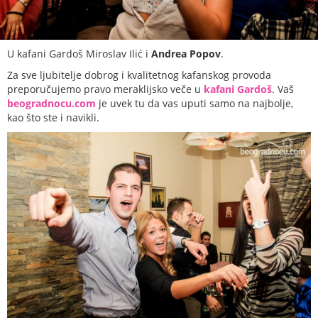
U kafani Gardoš Miroslav Ilić i
Andrea Popov
.
Za sve ljubitelje dobrog i kvalitetnog kafanskog provoda
preporučujemo pravo meraklijsko veče u
kafani Gardoš
. Vaš
beogradnocu.com
je uvek tu da vas uputi samo na najbolje,
kao što ste i navikli.