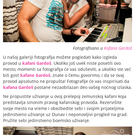
Fotografisano u
Kafana Gardoš
U našoj galeriji fotografija možete pogledati kako izgleda
provod u
kafani Gardoš
. Ukoliko još uvek niste posetili ovo
mesto, momenti sa fotografija će vas oduševiti, a ukoliko ste već
bili gost
kafane Gardoš
, znate o čemu govorimo, i da se ovaj
provod apsolutno ne propušta! Fotografije će vas inspirisati da
kafana Gardoš
postane nezaobilazan deo vašeg noćnog izlaska.
Ne propustite uživanje u ovoj prelepoj zemunskoj kafani koja
predstavlja sinonim pravog kafanskog provoda. Rezervišite
svoje mesto na vreme i obezbedite sebi i svojim prijateljima
jedinstveno uživanje uz Dunav i neponovljivi progled na grad.
Pružite sebi jedinstveno boemsko uživanje.