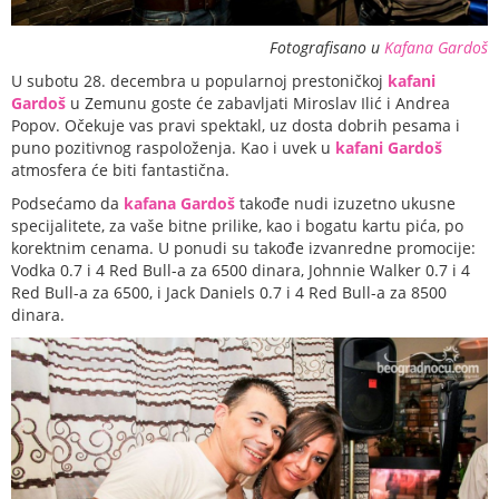
Fotografisano u
Kafana Gardoš
U subotu 28. decembra u popularnoj prestoničkoj
kafani
Gardoš
u Zemunu goste će zabavljati Miroslav Ilić i Andrea
Popov. Očekuje vas pravi spektakl, uz dosta dobrih pesama i
puno pozitivnog raspoloženja. Kao i uvek u
kafani Gardoš
atmosfera će biti fantastična.
Podsećamo da
kafana Gardoš
takođe nudi izuzetno ukusne
specijalitete, za vaše bitne prilike, kao i bogatu kartu pića, po
korektnim cenama. U ponudi su takođe izvanredne promocije:
Vodka 0.7 i 4 Red Bull-a za 6500 dinara, Johnnie Walker 0.7 i 4
Red Bull-a za 6500, i Jack Daniels 0.7 i 4 Red Bull-a za 8500
dinara.