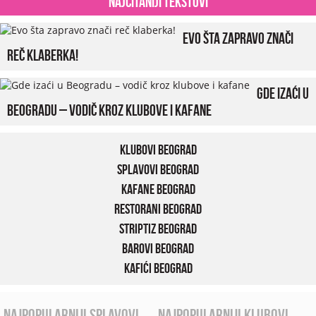
Najčitaniji tekstovi
Evo šta zapravo znači
reč klaberka!
Gde izaći u
Beogradu – vodič kroz klubove i kafane
Klubovi Beograd
Splavovi Beograd
Kafane Beograd
Restorani Beograd
Striptiz Beograd
Barovi Beograd
Kafići Beograd
najpopularniji splavovi
najpopularniji klubovi