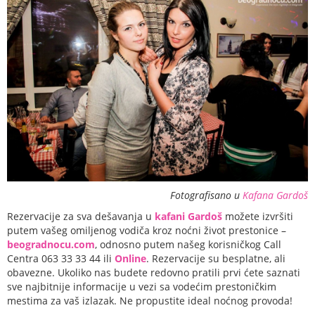
Fotografisano u
Kafana Gardoš
Rezervacije za sva dešavanja u
kafani Gardoš
možete izvršiti
putem vašeg omiljenog vodiča kroz noćni život prestonice –
beogradnocu.com
, odnosno putem našeg korisničkog Call
Centra 063 33 33 44 ili
Online
. Rezervacije su besplatne, ali
obavezne. Ukoliko nas budete redovno pratili prvi ćete saznati
sve najbitnije informacije u vezi sa vodećim prestoničkim
mestima za vaš izlazak. Ne propustite ideal noćnog provoda!