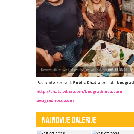
Postanite korisnik
Public Chat-a
portala
beogra
http://chats.viber.com/beogradnocu.com
beogradnocu.com
Najnovije Galerije