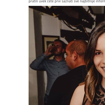
pratili uvek ćete prvi saznati sve najbitnije inf