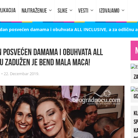
LIKACIJA
NAJTRAŽENIJE
SLIKE
VESTI
IZDVAJAMO
e dan posvećen damama i obuhvata ALL INCLUSIVE, a za odličnu 
an posvećen damama i obuhvata ALL
ru zadužen je bend Mala Maca!
i
•
22. Decembar 2019.
za
Gd
K
S
K