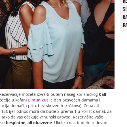
R
St
B
Ka
Rezervacije možete izvršiti putem našeg korisničkog
Call
delja u kafani
Limun Žut
je dan posvećen damama i
ija domaćih pića, bez skrivenih troškova). Cena all
i 12€ (jer odnos mora da bude 2 prema 1 u korist dama). Za
" tako da vas očekuje vrhunski provod. Rezervišite vaše
e su
besplatne, ali obavezne
. Ukoliko nas budete redovno