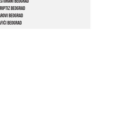
estorani Beograd
riptiz Beograd
arovi Beograd
fići Beograd