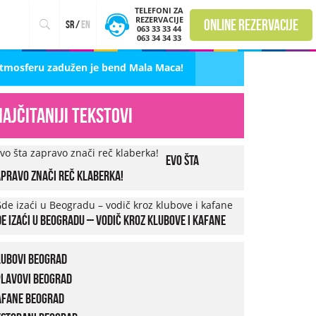
TELEFONI ZA
REZERVACIJE
online rezervacije
sr
/
en
063 33 33 44
063 34 34 33
atmosferu zadužen je bend Mala Maca!
Najčitaniji tekstovi
Evo šta
pravo znači reč klaberka!
e izaći u Beogradu – vodič kroz klubove i kafane
lubovi Beograd
plavovi Beograd
afane Beograd