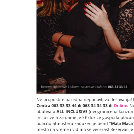
Ne propustite naredna neponovljiva dešavanja! 
Centra 063 33 33 44 ili 063 34 34 33 ili
Online.
Ne
obuhvata
ALL INCLUSIVE
(neograničena konzumac
inclusive-a za dame je 5€ dok će gospoda plaćat
odličnu atmosferu zadužen je bend "
Маla
Маcа
mesto na vreme i vidimo se večeras! Rezervacij