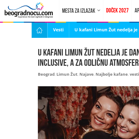
DOČEK 2027
AP
MESTA ZA IZLAZAK
Vesti
U kafani Limun Žut nedelja j
U kafani Limun Žut nedelja je d
INCLUSIVE, a za odličnu atmosfe
Beograd
,
Limun Žut
,
Najave
,
Najbolje kafane
,
vest