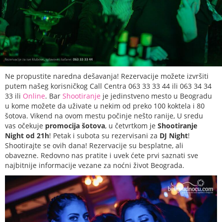
Ne propustite naredna dešavanja! Rezervacije možete izvršiti
putem našeg korisničkog Call Centra 063 33 33 44 ili 063 34 34
33 ili
Online
. Bar
Shootiranje
je jedinstveno mesto u Beogradu
u kome možete da uživate u nekim od preko 100 koktela i 80
šotova. Vikend na ovom mestu počinje nešto ranije, U sredu
vas očekuje
promocija šotova
, u četvrtkom je
Shootiranje
Night od 21h
! Petak i subota su rezervisani za
DJ Night
!
Shootirajte se ovih dana! Rezervacije su besplatne, ali
obavezne. Redovno nas pratite i uvek ćete prvi saznati sve
najbitnije informacije vezane za noćni život Beograda.