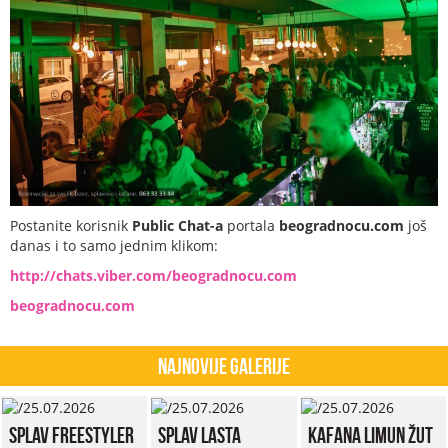
Postanite korisnik
Public Chat-a
portala
beogradnocu.com
još
danas i to samo jednim klikom:
http://chats.viber.com/beogradnocu.com
beogradnocu.com
Najnovije Galerije
Splav Freestyler
Splav Lasta
Kafana Limun Žut