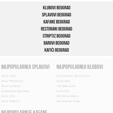
Klubovi Beograd
Splavovi Beograd
Kafane Beograd
Restorani Beograd
Striptiz Beograd
Barovi Beograd
Kafići Beograd
najpopularniji splavovi
najpopularniji klubovi
SPLAV LASTA
KLUB KOMITET BETON HALA
SPLAV FREESTYLER
KLUB LASTA
SPLAV SLOBODA
THE BANK KLUB
KLUB MONEY BEOGRAD
KLUB HYPE
SPLAV LETO
MR STEFAN BRAUN
SPLAV SINDIKAT
NACIONALNA KLASA
najpopularnije kafane