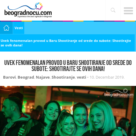
Vesti
Uvek fenomenalan provod u Baru Shootiranje od srede do subote: Shootirajte
se ovih dana!
Uvek fenomenalan provod u Baru Shootiranje od srede do
subote: Shootirajte se ovih dana!
Barovi
,
Beograd
,
Najave
,
Shootiranje
,
vesti
•
10. Decembar 2019.