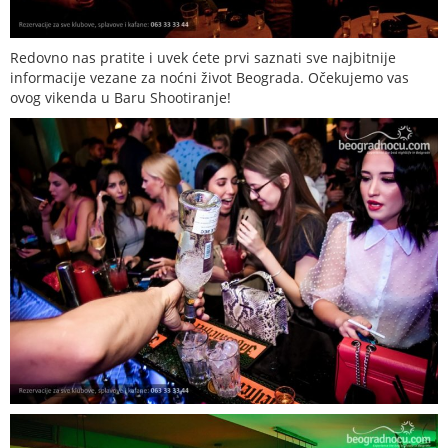
Redovno nas pratite i uvek ćete prvi saznati sve najbitnije
informacije vezane za noćni život Beograda. Očekujemo vas
ovog vikenda u Baru Shootiranje!