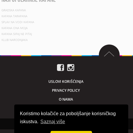
GRADSKA KAFANA
KAFANA TARAPANA
SPLAV NA VODI KAFANA
KAFANA ONA MOJA
KAFANA SIPAJ NE PITAJ
KLUB NARODNJAKA
USLOVI KORIŠĆENJA
PRIVACY POLICY
O NAMA
MARKETING
Koristimo kolačiće za poboljšanje korisničkog
iskustva.
Saznaj više
Sva prava zadržana © 2026. beogradnocu.com