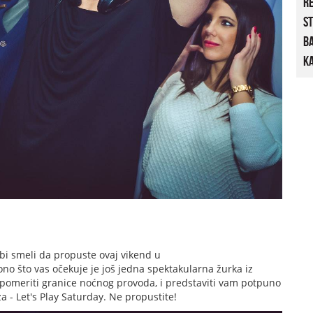
R
St
B
Ka
bi smeli da propuste ovaj vikend u
ono što vas očekuje je još jedna spektakularna žurka iz
 pomeriti granice noćnog provoda, i predstaviti vam potpuno
a - Let's Play Saturday. Ne propustite!