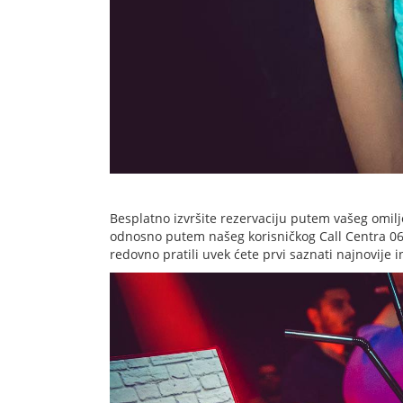
Besplatno izvršite rezervaciju putem vašeg omilj
odnosno putem našeg korisničkog Call Centra 063 
redovno pratili uvek ćete prvi saznati najnovije