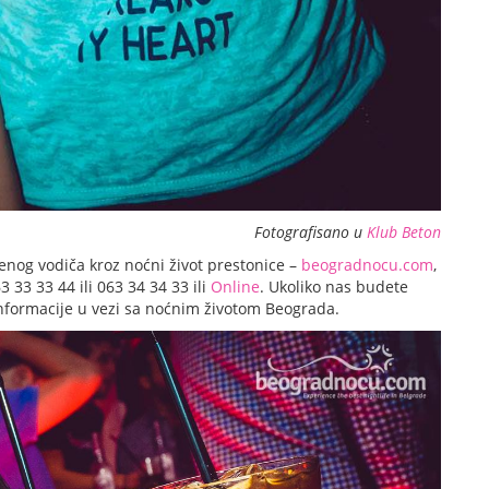
Fotografisano u
Klub Beton
enog vodiča kroz noćni život prestonice –
beogradnocu.com
,
33 33 44 ili 063 34 34 33 ili
Online
. Ukoliko nas budete
 informacije u vezi sa noćnim životom Beograda.