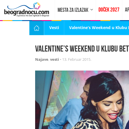
DOČEK 2027
AP
MESTA ZA IZLAZAK
Vesti
Valentine’s Weekend u Klubu 
Valentine’s Weekend u Klubu Bet
Najave
,
vesti
•
13. Februar 2015.