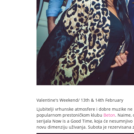
Valentine's Weekend/ 13th & 14th February
Ljubitelji vrhunske atmosfere i dobre muzike ne 
popularnom prestoničkom klubu
Beton
. Naime, 
serijala Now is a Good Time, koja će nesumnjivo
novu dimenziju uživanja. Subota je rezervisana z