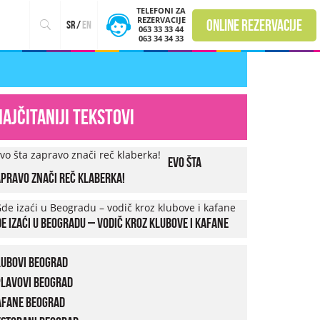
TELEFONI ZA
REZERVACIJE
online rezervacije
sr
/
en
063 33 33 44
063 34 34 33
Najčitaniji tekstovi
Evo šta
pravo znači reč klaberka!
e izaći u Beogradu – vodič kroz klubove i kafane
lubovi Beograd
plavovi Beograd
afane Beograd