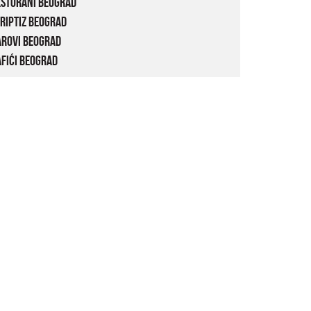
estorani Beograd
riptiz Beograd
arovi Beograd
fići Beograd