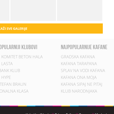
AŽI SVE GALERIJE
opularniji klubovi
najpopularnije kafane
 KOMITET BETON HALA
GRADSKA KAFANA
 LASTA
KAFANA TARAPANA
BANK KLUB
SPLAV NA VODI KAFANA
 HYPE
KAFANA ONA MOJA
TEFAN BRAUN
KAFANA SIPAJ NE PITAJ
ONALNA KLASA
KLUB NARODNJAKA