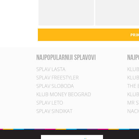
PRIK
najpopularniji splavovi
najp
SPLAV LASTA
KLUB
SPLAV FREESTYLER
KLUB
SPLAV SLOBODA
THE 
KLUB MONEY BEOGRAD
KLUB
SPLAV LETO
MR S
SPLAV SINDIKAT
NACI