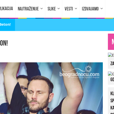
LIKACIJA
NAJTRAŽENIJE
SLIKE
VESTI
IZDVAJAMO
Beton!
on!
za
Gd
K
S
K