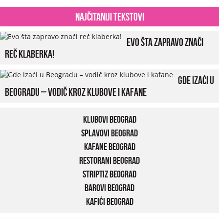
Najčitaniji tekstovi
Evo šta zapravo znači
reč klaberka!
Gde izaći u
Beogradu – vodič kroz klubove i kafane
Klubovi Beograd
Splavovi Beograd
Kafane Beograd
Restorani Beograd
Striptiz Beograd
Barovi Beograd
Kafići Beograd