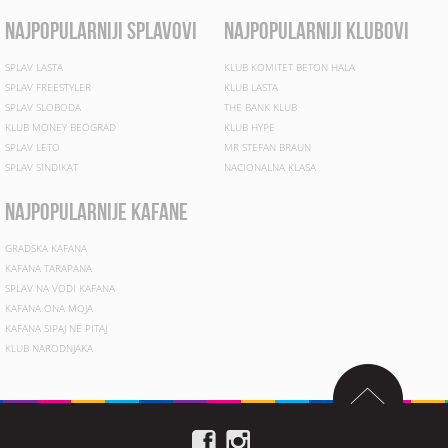
najpopularniji splavovi
najpopularniji klubovi
SPLAV LASTA
KLUB KOMITET BETON HALA
SPLAV FREESTYLER
KLUB LASTA
SPLAV SLOBODA
THE BANK KLUB
KLUB MONEY BEOGRAD
KLUB HYPE
SPLAV LETO
MR STEFAN BRAUN
SPLAV SINDIKAT
NACIONALNA KLASA
najpopularnije kafane
GRADSKA KAFANA
KAFANA TARAPANA
SPLAV NA VODI KAFANA
KAFANA ONA MOJA
KAFANA SIPAJ NE PITAJ
KLUB NARODNJAKA