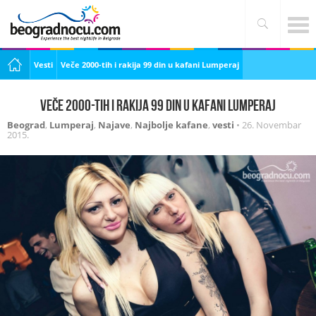
Vesti
Veče 2000-tih i rakija 99 din u kafani Lumperaj
Veče 2000-tih i rakija 99 din u kafani Lumperaj
Beograd
,
Lumperaj
,
Najave
,
Najbolje kafane
,
vesti
•
26. Novembar
2015.