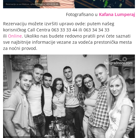
Fotografisano u
Kafana Lumperaj
Rezervaciju možete izvršiti upravo ovde: putem našeg
korisničkog Call Centra 063 33 33 44 ili 063 34 34 33
ili
Online
. Ukoliko nas budete redovno pratili prvi ćete saznati
sve najbitnije informacije vezane za vodeća prestonička mesta
za noćni provod.