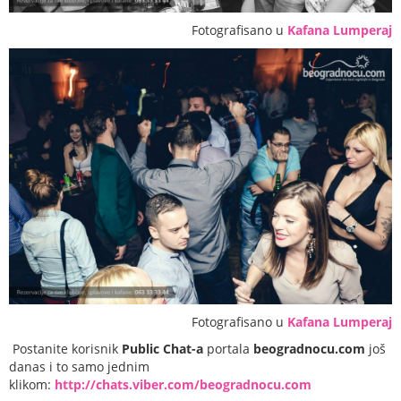
Fotografisano u
Kafana Lumperaj
Fotografisano u
Kafana Lumperaj
Postanite korisnik
Public Chat-a
portala
beogradnocu.com
još
danas i to samo jednim
klikom:
http://chats.viber.com/beogradnocu.com