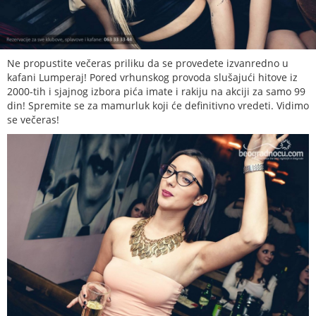
Ne propustite večeras priliku da se provedete izvanredno u
kafani Lumperaj! Pored vrhunskog provoda slušajući hitove iz
2000-tih i sjajnog izbora pića imate i rakiju na akciji za samo 99
din! Spremite se za mamurluk koji će definitivno vredeti. Vidimo
se večeras!