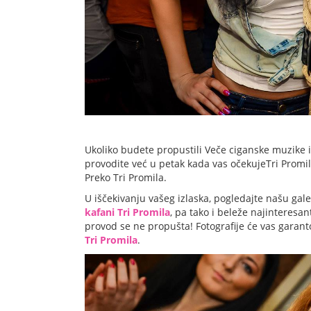
Ukoliko budete propustili Veče ciganske muzike 
provodite već u petak kada vas očekujeTri Promi
Preko Tri Promila.
U iščekivanju vašeg izlaska, pogledajte našu gale
kafani Tri Promila
, pa tako i beleže najinteresa
provod se ne propušta! Fotografije će vas garan
Tri Promila
.