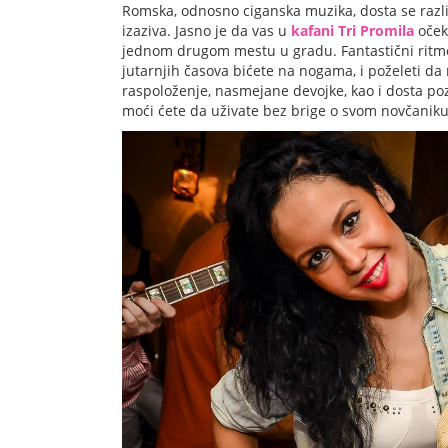
Romska, odnosno ciganska muzika, dosta se razli
izaziva. Jasno je da vas u
kafani Tri Promila
očeku
jednom drugom mestu u gradu. Fantastični ritmov
jutarnjih časova bićete na nogama, i poželeti d
raspoloženje, nasmejane devojke, kao i dosta po
moći ćete da uživate bez brige o svom novčaniku