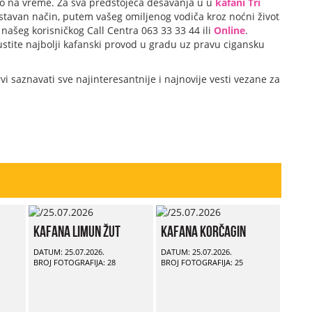
to na vreme. Za sva predstojeća dešavanja u u
kafani Tri
ostavan način, putem vašeg omiljenog vodiča kroz noćni život
našeg korisničkog Call Centra 063 33 33 44 ili
Online
.
stite najbolji kafanski provod u gradu uz pravu cigansku
vi saznavati sve najinteresantnije i najnovije vesti vezane za
Kafana Limun Žut
Kafana Korčagin
DATUM: 25.07.2026.
DATUM: 25.07.2026.
BROJ FOTOGRAFIJA: 28
BROJ FOTOGRAFIJA: 25