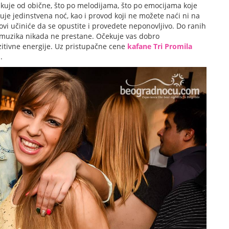
kuje od obične, što po melodijama, što po emocijama koje
je jedinstvena noć, kao i provod koji ne možete naći ni na
i učiniće da se opustite i provedete neponovljivo. Do ranih
a muzika nikada ne prestane. Očekuje vas dobro
zitivne energije. Uz pristupačne cene
kafane Tri Promila
.