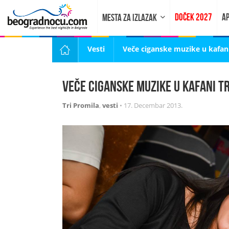
DOČEK 2027
AP
MESTA ZA IZLAZAK
Vesti
Veče ciganske muzike u kafani
Veče ciganske muzike u kafani T
Tri Promila
,
vesti
•
17. Decembar 2013.