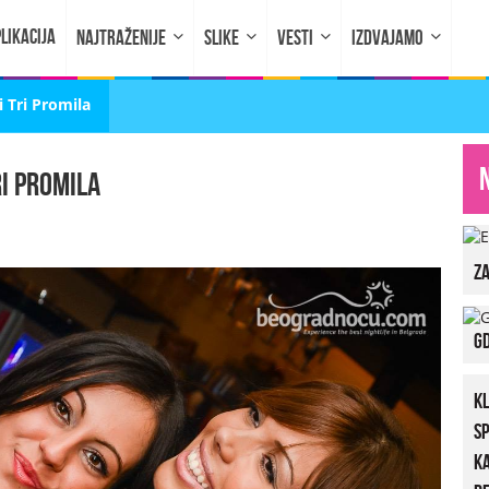
LIKACIJA
NAJTRAŽENIJE
SLIKE
VESTI
IZDVAJAMO
 Tri Promila
ri Promila
za
Gd
K
S
K