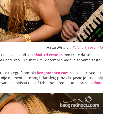
Fotografisano u
Kafana Tri Promila
i Bata Laki Bend, u
kafani Tri Promila
moći ćete da se
la Bend, kao i u subotu 21. decembra kada je sa vama sastav
riju! Fotografi portala
beogradnocu.com
rado se provode u
ntnije momente noćnog kafanskog provoda. Jasno je – najbolji
tovano inspitisati da vaš izbor ove srede bude upravo
kafana