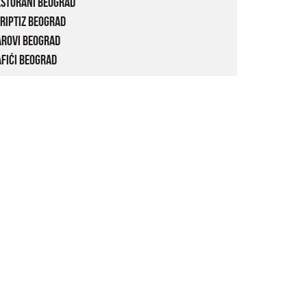
estorani Beograd
riptiz Beograd
arovi Beograd
fići Beograd