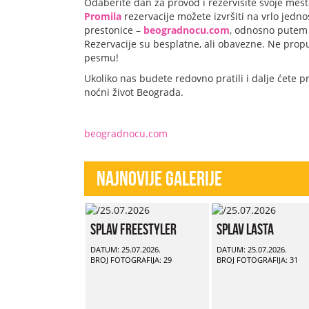
Odaberite dan za provod i rezervišite svoje mes
Promila
rezervacije možete izvršiti na vrlo jedn
prestonice –
beogradnocu.com
, odnosno putem 
Rezervacije su besplatne, ali obavezne. Ne propu
pesmu!
Ukoliko nas budete redovno pratili i dalje ćete pr
noćni život Beograda.
beogradnocu.com
Najnovije Galerije
Splav Freestyler
Splav Lasta
DATUM: 25.07.2026.
DATUM: 25.07.2026.
BROJ FOTOGRAFIJA: 29
BROJ FOTOGRAFIJA: 31