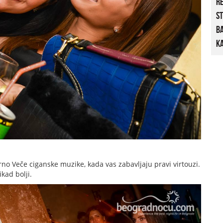
R
St
B
Ka
o Veče ciganske muzike, kada vas zabavljaju pravi virtouzi.
kad bolji.