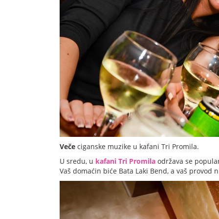
Veče
ciganske muzike u kafani Tri Promila.
U sredu, u
kafani Tri Promila
održava se popularn
Vaš domaćin biće Bata Laki Bend, a vaš provod ni