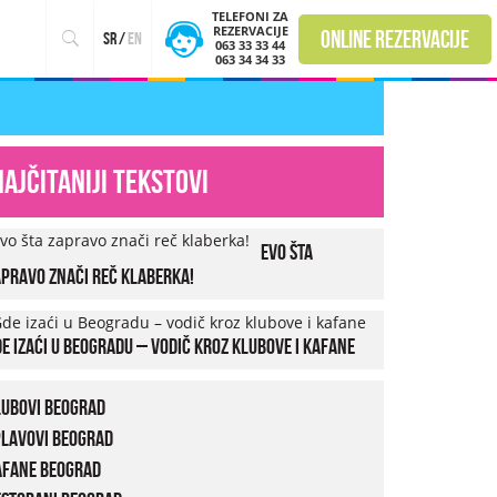
TELEFONI ZA
REZERVACIJE
online rezervacije
sr
/
en
063 33 33 44
063 34 34 33
Najčitaniji tekstovi
Evo šta
pravo znači reč klaberka!
e izaći u Beogradu – vodič kroz klubove i kafane
lubovi Beograd
plavovi Beograd
afane Beograd