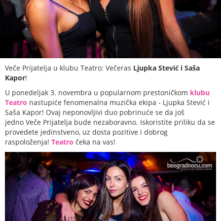
Veče Prijatelja u klubu Teatro: Večeras
Ljupka Stević i Saša
Kapor
!
U ponedeljak 3. novembra u popularnom prestoničkom
klubu
Teatro
nastupiće fenomenalna muzička ekipa - Ljupka Stević i
Saša Kapor! Ovaj neponovljivi duo pobrinuće se da još
jedno Veče Prijatelja bude nezaboravno. Iskoristite priliku da se
provedete jedinstveno, uz dosta pozitive i dobrog
raspoloženja!
Teatro
čeka na vas!