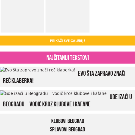
PRIKAŽI SVE GALERIJE
Najčitaniji tekstovi
Evo šta zapravo znači
reč klaberka!
Gde izaći u
Beogradu – vodič kroz klubove i kafane
Klubovi Beograd
Splavovi Beograd