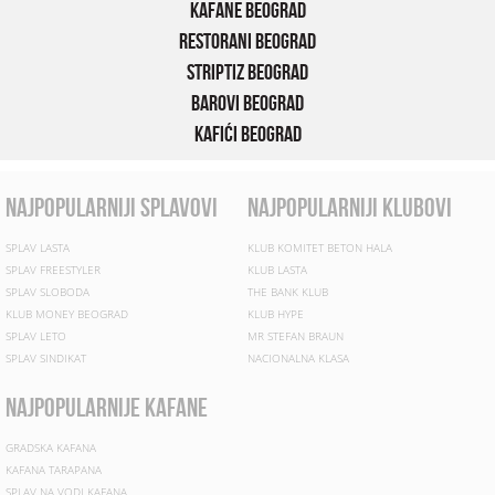
Kafane Beograd
Restorani Beograd
Striptiz Beograd
Barovi Beograd
Kafići Beograd
najpopularniji splavovi
najpopularniji klubovi
SPLAV LASTA
KLUB KOMITET BETON HALA
SPLAV FREESTYLER
KLUB LASTA
SPLAV SLOBODA
THE BANK KLUB
KLUB MONEY BEOGRAD
KLUB HYPE
SPLAV LETO
MR STEFAN BRAUN
SPLAV SINDIKAT
NACIONALNA KLASA
najpopularnije kafane
GRADSKA KAFANA
KAFANA TARAPANA
SPLAV NA VODI KAFANA