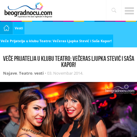
Vesti
Veče Prijatelja u klubu Teatro: Večeras Ljupka Stević i Saša Kapor!
Veče Prijatelja u klubu Teatro: Večeras Ljupka Stević i Saša
Kapor!
Najave
,
Teatro
,
vesti
•
03. Novembar 2014.