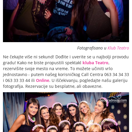
Fotografisano u
Klub Teatro
Ne čekajte više ni sekund! Dođite i uverite se u najbolji provodu
gradu! Kako ne biste propustili spektakl
kluba Teatro
,
rezervišite svoje mesto na vreme. To možete učiniti vrlo
jednostavno - putem našeg korisničkog Call Centra 063 34 34 33
i 063 33 33 44 ili
Online
. U iščekivanju, pogledajte našu galeriju
fotografija. Rezervacije su besplatne, ali obavezne.