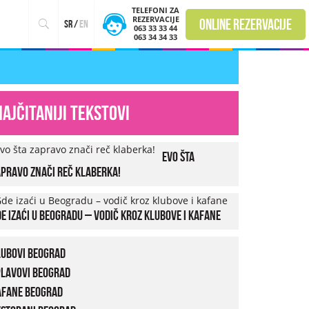
TELEFONI ZA
REZERVACIJE
online rezervacije
sr
/
en
063 33 33 44
063 34 34 33
Najčitaniji tekstovi
Evo šta
pravo znači reč klaberka!
e izaći u Beogradu – vodič kroz klubove i kafane
lubovi Beograd
plavovi Beograd
afane Beograd