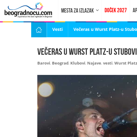
DOČEK 2027
AP
MESTA ZA IZLAZAK
Vesti
Večeras u Wurst Platz-u Stubo
Večeras u Wurst Platz-u Stubovi
Barovi
,
Beograd
,
Klubovi
,
Najave
,
vesti
,
Wurst Plat