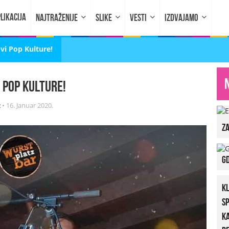
LIKACIJA
NAJTRAŽENIJE
SLIKE
VESTI
IZDVAJAMO
vi Pop Kulture!
 Pop Kulture!
z
•
16. Januar 2020.
za
Gd
K
S
K