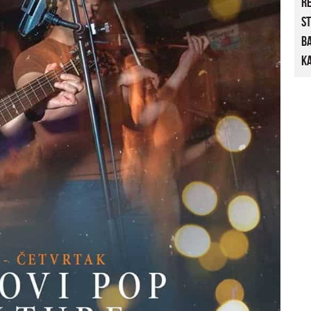
R
St
B
Ka