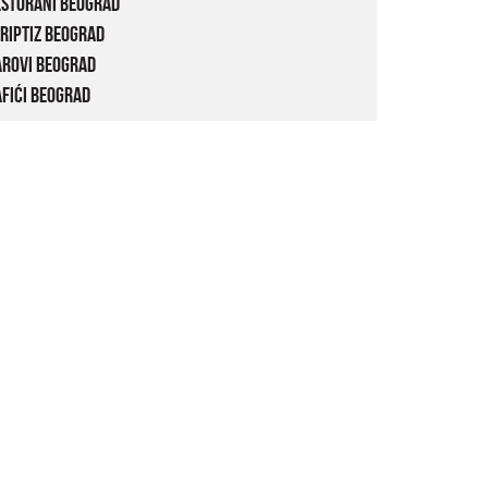
estorani Beograd
riptiz Beograd
arovi Beograd
fići Beograd