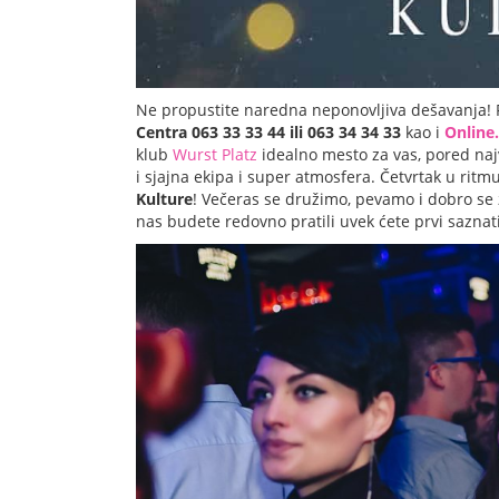
Ne propustite naredna neponovljiva dešavanja! 
Centra 063 33 33 44 ili 063 34 34 33
kao i
Online.
klub
Wurst
Platz
idealno mesto za vas, pored najv
i sjajna ekipa i super atmosfera. Četvrtak u ri
Kulture
! Večeras se družimo, pevamo i dobro se
nas budete redovno pratili uvek ćete prvi saznat