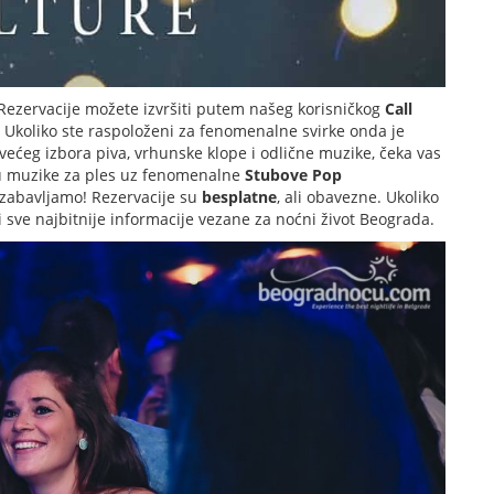
Rezervacije možete izvršiti putem našeg korisničkog
Call
Ukoliko ste raspoloženi za fenomenalne svirke onda je
ećeg izbora piva, vrhunske klope i odlične muzike, čeka vas
tmu muzike za ples uz fenomenalne
Stubove Pop
 zabavljamo! Rezervacije su
besplatne
, ali obavezne. Ukoliko
i sve najbitnije informacije vezane za noćni život Beograda.