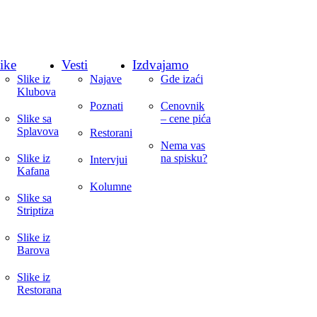
ike
Vesti
Izdvajamo
Slike iz
Najave
Gde izaći
Klubova
Poznati
Cenovnik
Slike sa
– cene pića
Splavova
Restorani
Nema vas
Slike iz
na spisku?
Intervjui
Kafana
Kolumne
Slike sa
Striptiza
Slike iz
Barova
Slike iz
Restorana