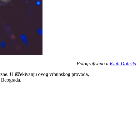
Fotografisano u
Klub Dobrila
vezne. U iščekivanju ovog vrhunskog provoda,
m Beograda.