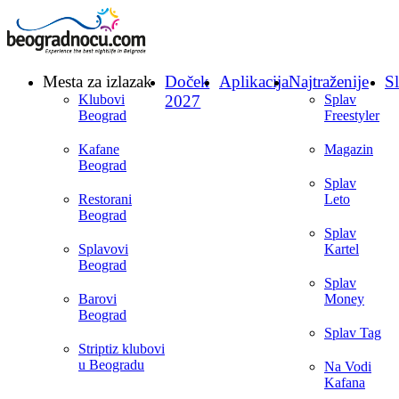
Mesta za izlazak
Doček
Aplikacija
Najtraženije
Sl
Klubovi
2027
Splav
Beograd
Freestyler
Kafane
Magazin
Beograd
Splav
Restorani
Leto
Beograd
Splav
Splavovi
Kartel
Beograd
Splav
Barovi
Money
Beograd
Splav Tag
Striptiz klubovi
u Beogradu
Na Vodi
Kafana