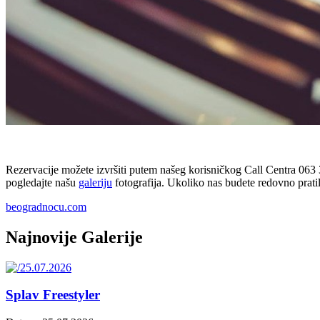
Rezervacije možete izvršiti putem našeg korisničkog Call Centra 063 3
pogledajte našu
galeriju
fotografija. Ukoliko nas budete redovno prati
beogradnocu.com
Najnovije Galerije
Splav Freestyler