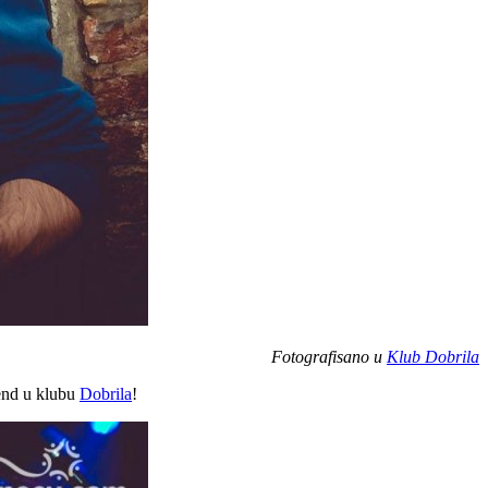
Fotografisano u
Klub Dobrila
kend u klubu
Dobrila
!