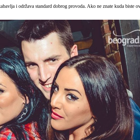
bavlja i održava standard dobrog provoda. Ako ne znate kuda biste o