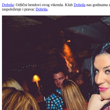
Dobrila
: Odlični bendovi ovog vikenda. Klub
Dobrila
nas godinama za
raspoloženje i pravac
Dobrila
.