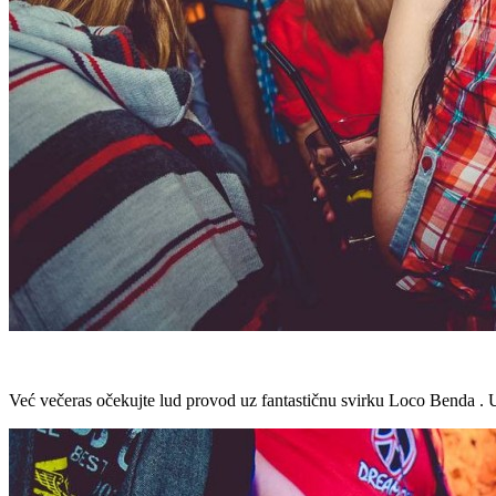
Već večeras očekujte lud provod uz fantastičnu svirku Loco Benda . U