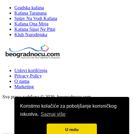
Gradska kafana
Kafana Tarapana
Splav Na Vodi Kafana
Kafana Ona Moja
Kafana Sipaj Ne Pitaj
Klub Narodnjaka
Uslovi korišćenja
Privacy Policy
O nama
Marketing
Sva prava zadržana © 2026. beogradnocu.com
Koristimo kolačiće za poboljšanje korisničkog
iskustva.
Saznaj više
U redu