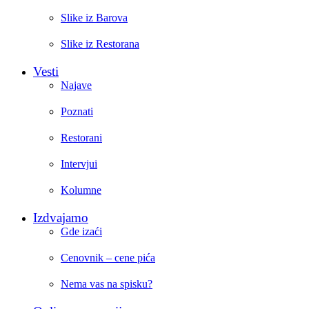
Slike iz Barova
Slike iz Restorana
Vesti
Najave
Poznati
Restorani
Intervjui
Kolumne
Izdvajamo
Gde izaći
Cenovnik – cene pića
Nema vas na spisku?