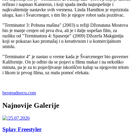
režirao i napisao Kameron, i koji spada među najuspešnije i
najkvalitetnije nastavke svih vremena. Linda Hamilton je reprizirala
ulogu, kao i Švarceneger, s tim što je njegov robot sada pozitivac.
"Terminator 3: Pobuna mašina" (2003) u režiji Džonatana Mostova
bio je manje cenjen od prva dva, ali je i dalje uspešan film, za
razliku od "Terminatora 4: Spasenje" (2009) Džozefa Makgintija
koji se pokazao kao promašaj i u kreativnom i u komercijalnom
smislu.
"Terminator 4" je nastao u vreme kada je Švarceneger bio guverner
Kalifornije. On je odbio da se pojavi u filmu makar i na nekoliko
minuta, pa je za to pojavljivanje iskorišćen kalup sa njegovim telom
i likom iz prvog filma, uz malu pomoć efekata.
beogradnocu.com
Najnovije Galerije
Splav Freestyler