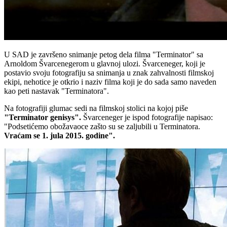
U SAD je završeno snimanje petog dela filma "Terminator" sa
Arnoldom Švarcenegerom u glavnoj ulozi. Švarceneger, koji je
postavio svoju fotografiju sa snimanja u znak zahvalnosti filmskoj
ekipi, nehotice je otkrio i naziv filma koji je do sada samo naveden
kao peti nastavak "Terminatora".
Na fotografiji glumac sedi na filmskoj stolici na kojoj piše
"Terminator genisys".
Švarceneger je ispod fotografije napisao:
"Podsetićemo obožavaoce zašto su se zaljubili u Terminatora.
Vraćam se 1. jula 2015. godine".