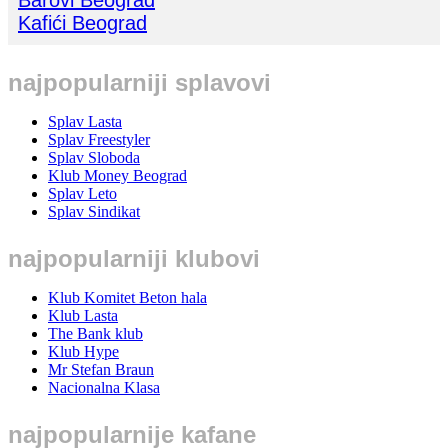
Barovi Beograd
Kafići Beograd
najpopularniji splavovi
Splav Lasta
Splav Freestyler
Splav Sloboda
Klub Money Beograd
Splav Leto
Splav Sindikat
najpopularniji klubovi
Klub Komitet Beton hala
Klub Lasta
The Bank klub
Klub Hype
Mr Stefan Braun
Nacionalna Klasa
najpopularnije kafane