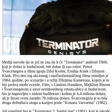
Mediji navode da se još ne zna da li će "Terminator" android T800,
koji je došao iz budućnosti, biti dobar ili zao robot. Pored
Švarcenegera u filmu igraju Džej Kortni, Emilija Klark i Džejson
Klark. Prvi deo tog akcionog i naučnofantastičnog filma snimljen je
1984. godine, po scenariju i u režiji Džejmsa Kamerona, kojem je to
bio proboj među zvezde. Film, s Lindom Hamilton, Majklom Binom
i Švarcenegerom u ulozi nemilosrdnog robota-ubice iz budućnosti,
bio je napravljen s niskim budžetom i koštao je 6,4 miliona dolara,
ali je širom sveta zaradio 78 miliona dolara. Švarcenegeru je to bila
druga definišuća uloga u karijeri posle "Konana Varvarina" (1982).
Još uspešniji bio je "Terminator 2: Sudnji dan" (1991), koji je takođe