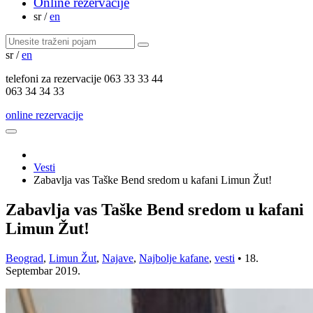
Online rezervacije
sr
/
en
sr
/
en
telefoni za
rezervacije
063 33 33 44
063 34 34 33
online rezervacije
Vesti
Zabavlja vas Taške Bend sredom u kafani Limun Žut!
Zabavlja vas Taške Bend sredom u kafani
Limun Žut!
Beograd
,
Limun Žut
,
Najave
,
Najbolje kafane
,
vesti
•
18.
Septembar 2019.