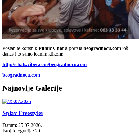
Postanite korisnik
Public Chat-a
portala
beogradnocu.com
još
danas i to samo jednim klikom:
http://chats.viber.com/beogradnocu.com
beogradnocu.com
Najnovije Galerije
Splav Freestyler
Datum: 25.07.2026.
Broj fotografija: 29