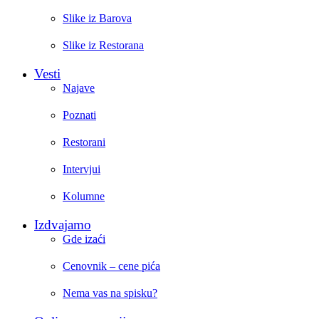
Slike iz Barova
Slike iz Restorana
Vesti
Najave
Poznati
Restorani
Intervjui
Kolumne
Izdvajamo
Gde izaći
Cenovnik – cene pića
Nema vas na spisku?