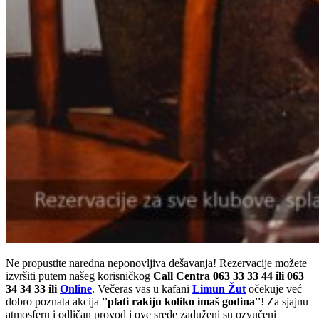
Ne propustite naredna neponovljiva dešavanja! Rezervacije možete
izvršiti putem našeg korisničkog
Call Centra 063 33 33 44 ili 063
34 34 33 ili
Online
. Večeras vas u kafani
Limun Žut
očekuje već
dobro poznata akcija
''plati rakiju koliko imaš godina''
! Za sjajnu
atmosferu i odličan provod i ove srede zaduženi su ozvučeni