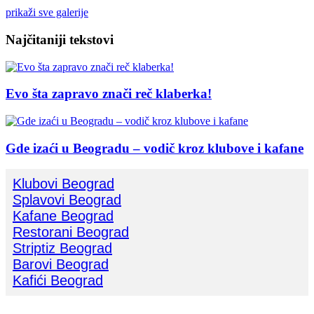
prikaži sve galerije
Najčitaniji tekstovi
Evo šta zapravo znači reč klaberka!
Gde izaći u Beogradu – vodič kroz klubove i kafane
Klubovi Beograd
Splavovi Beograd
Kafane Beograd
Restorani Beograd
Striptiz Beograd
Barovi Beograd
Kafići Beograd