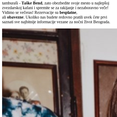
tamburaši -
Taške Bend
, zato obezbedite svoje mesto u najlepšoj
zvezdarskoj kafani i spremite se za rakijanje i nezaboravno veče!
Vidimo se večeras! Rezervacije su
besplatne
,
ali
obavezne
. Ukoliko nas budete redovno pratili uvek ćete prvi
saznati sve najbitnije informacije vezane za noćni život Beograda.