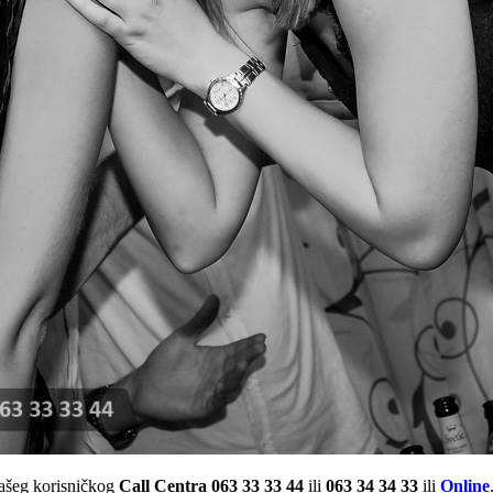
našeg korisničkog
Call Centra 063 33 33 44
ili
063 34 34 33
ili
Online