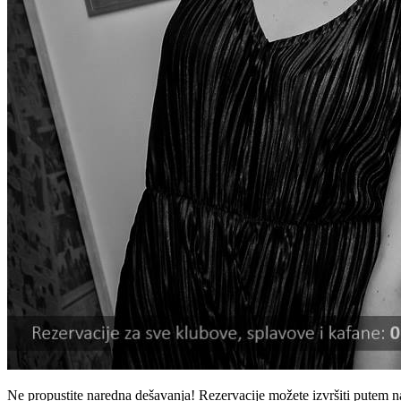
Ne propustite naredna dešavanja! Rezervacije možete izvršiti putem 