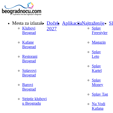
Mesta za izlazak
Doček
Aplikacija
Najtraženije
Sl
Klubovi
2027
Splav
Beograd
Freestyler
Kafane
Magazin
Beograd
Splav
Restorani
Leto
Beograd
Splav
Splavovi
Kartel
Beograd
Splav
Barovi
Money
Beograd
Splav Tag
Striptiz klubovi
u Beogradu
Na Vodi
Kafana