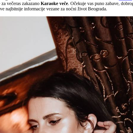
je za večeras zakazano
Karaoke veče
. Očekuje vas puno zabave, dobrog 
sve najbitnije informacije vezane za noćni život Beograda.