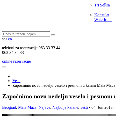
Tri Šešira
Konzulat
Waterfront
sr
/
en
telefoni za
rezervacije
063 33 33 44
063 34 34 33
online rezervacije
Vesti
Započnimo novu nedelju veselo i pesmom u kafani Mala Maca
Započnimo novu nedelju veselo i pesmom 
Beograd
,
Mala Maca
,
Najave
,
Najbolje kafane
,
vesti
•
04. Jun 2018.