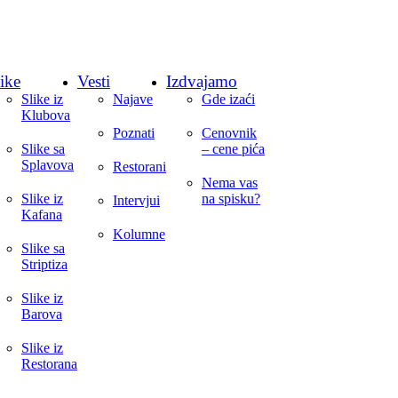
ike
Vesti
Izdvajamo
Slike iz
Najave
Gde izaći
Klubova
Poznati
Cenovnik
Slike sa
– cene pića
Splavova
Restorani
Nema vas
Slike iz
na spisku?
Intervjui
Kafana
Kolumne
Slike sa
Striptiza
Slike iz
Barova
Slike iz
Restorana