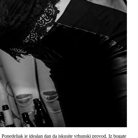
. Ponedeljak je idealan dan da iskusite vrhunski provod. Iz bogate