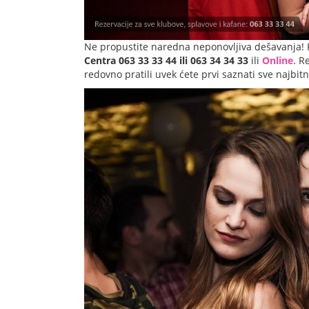
Ne propustite naredna neponovljiva dešavanja! 
Centra 063 33 33 44 ili 063 34 34 33
ili
Online
. R
redovno pratili uvek ćete prvi saznati sve najbit