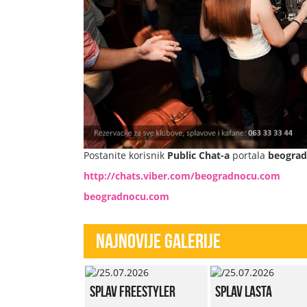
Postanite korisnik
Public Chat-a
portala
beogra
http://chats.viber.com/beogradnocu.com
beogradnocu.com
Najnovije Galerije
Splav Freestyler
Splav Lasta