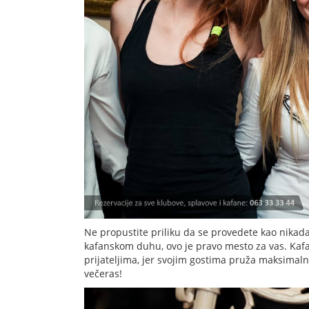
Ne propustite priliku da se provedete kao nikada 
kafanskom duhu, ovo je pravo mesto za vas. Ka
prijateljima, jer svojim gostima pruža maksimal
večeras!