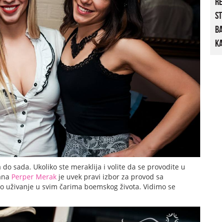
R
St
B
Ka
do sada. Ukoliko ste meraklija i volite da se provodite u
fana
Perper Merak
je uvek pravi izbor za provod sa
no uživanje u svim čarima boemskog života. Vidimo se