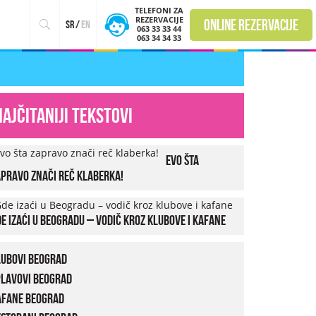
TELEFONI ZA
REZERVACIJE
online rezervacije
sr
/
en
063 33 33 44
063 34 34 33
Najčitaniji tekstovi
Evo šta
pravo znači reč klaberka!
e izaći u Beogradu – vodič kroz klubove i kafane
lubovi Beograd
plavovi Beograd
afane Beograd