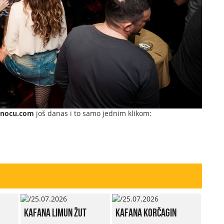
dnocu.com
još danas i to samo jednim klikom:
Kafana Limun Žut
Kafana Korčagin