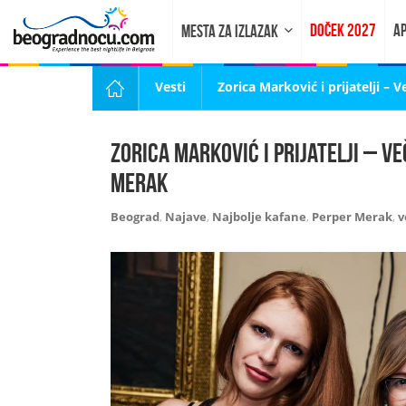
DOČEK 2027
AP
MESTA ZA IZLAZAK
Vesti
Zorica Marković i prijatelji 
Zorica Marković i prijatelji – V
Merak
Beograd
,
Najave
,
Najbolje kafane
,
Perper Merak
,
v