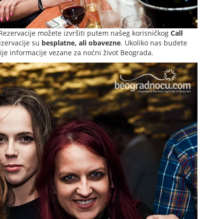
Rezervacije možete izvršiti putem našeg korisničkog
Call
ezervacije su
besplatne, ali obavezne
. Ukoliko nas budete
nije informacije vezane za noćni život Beograda.