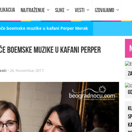
LIKACIJA
NAJTRAŽENIJE
SLIKE
VESTI
IZDVAJAMO
– Veče boemske muzike u kafani Perper Merak
eče boemske muzike u kafani Perper
esti
•
26. Novembar 2017.
za
Gd
K
S
K