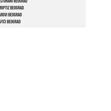
estorani Beograd
riptiz Beograd
arovi Beograd
fići Beograd