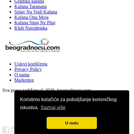
Gradska kafana
Kafana Tarapana
Splav Na Vodi Kafana
Kafana Ona Moja
Kafana Sipaj Ne Pitaj
Klub Narodnjaka
Uslovi korišćenja
Privacy Policy
O nama
Marketing
Sva prava zadržana © 2026. beogradnocu.com
Koristimo kolačiće za poboljšanje korisničkog
iskustva.
Saznaj više
U redu