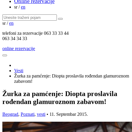
Online rezervacije
sr
/
en
sr
/
en
telefoni za
rezervacije
063 33 33 44
063 34 34 33
online rezervacije
Vesti
Žurka za pamćenje: Diopta proslavila rođendan glamuroznom
zabavom!
Žurka za pamćenje: Diopta proslavila
rođendan glamuroznom zabavom!
Beograd
,
Poznati
,
vesti
•
11. Septembar 2015.