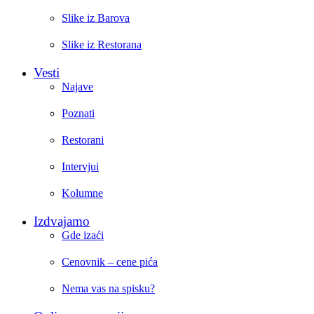
Slike iz Barova
Slike iz Restorana
Vesti
Najave
Poznati
Restorani
Intervjui
Kolumne
Izdvajamo
Gde izaći
Cenovnik – cene pića
Nema vas na spisku?