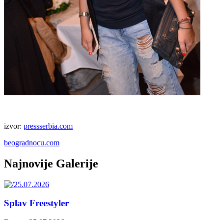
izvor:
pressserbia.com
beogradnocu.com
Najnovije Galerije
Splav Freestyler