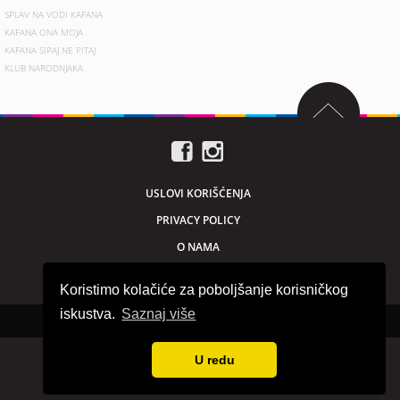
SPLAV NA VODI KAFANA
KAFANA ONA MOJA
KAFANA SIPAJ NE PITAJ
KLUB NARODNJAKA
USLOVI KORIŠĆENJA
PRIVACY POLICY
O NAMA
MARKETING
Koristimo kolačiće za poboljšanje korisničkog
iskustva.
Saznaj više
Sva prava zadržana © 2026. beogradnocu.com
U redu