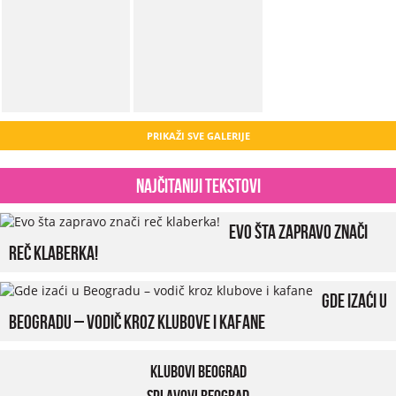
PRIKAŽI SVE GALERIJE
Najčitaniji tekstovi
Evo šta zapravo znači
reč klaberka!
Gde izaći u
Beogradu – vodič kroz klubove i kafane
Klubovi Beograd