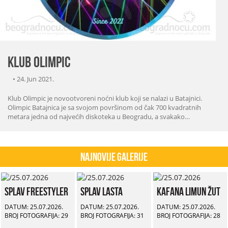
Klub Olimpic
•
24. Jun 2021.
Klub Olimpic je novootvoreni noćni klub koji se nalazi u Batajnici.
Olimpic Batajnica je sa svojom površinom od čak 700 kvadratnih
metara jedna od najvećih diskoteka u Beogradu, a svakako…
Najnovije Galerije
Splav Freestyler
Splav Lasta
Kafana Limun Žut
DATUM: 25.07.2026.
DATUM: 25.07.2026.
DATUM: 25.07.2026.
BROJ FOTOGRAFIJA: 29
BROJ FOTOGRAFIJA: 31
BROJ FOTOGRAFIJA: 28