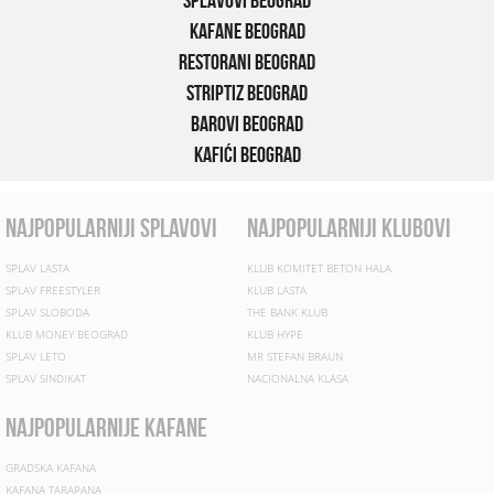
Splavovi Beograd
Kafane Beograd
Restorani Beograd
Striptiz Beograd
Barovi Beograd
Kafići Beograd
najpopularniji splavovi
najpopularniji klubovi
SPLAV LASTA
KLUB KOMITET BETON HALA
SPLAV FREESTYLER
KLUB LASTA
SPLAV SLOBODA
THE BANK KLUB
KLUB MONEY BEOGRAD
KLUB HYPE
SPLAV LETO
MR STEFAN BRAUN
SPLAV SINDIKAT
NACIONALNA KLASA
najpopularnije kafane
GRADSKA KAFANA
KAFANA TARAPANA