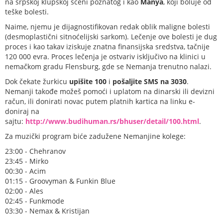
na srpskoj klupskoj sceni poznatog i kao
Manya
, koji boluje od
teške bolesti.
Naime, njemu je dijagnostifikovan redak oblik maligne bolesti
(desmoplastični sitnoćelijski sarkom). Lečenje ove bolesti je dug
proces i kao takav iziskuje znatna finansijska sredstva, tačnije
120 000 evra. Proces lečenja je ostvariv isključivo na klinici u
nemačkom gradu Flensburg, gde se Nemanja trenutno nalazi.
Dok čekate žurkicu
upišite 100
i
pošaljite SMS na 3030
.
Nemanji takođe možeš pomoći i uplatom na dinarski ili devizni
račun, ili donirati novac putem platnih kartica na linku e-
doniraj na
sajtu:
http://www.budihuman.rs/bhuser/detail/100.html
.
Za muzički program biće zadužene Nemanjine kolege:
23:00 - Chehranov
23:45 - Mirko
00:30 - Acim
01:15 - Groovyman & Funkin Blue
02:00 - Ales
02:45 - Funkmode
03:30 - Nemax & Kristijan