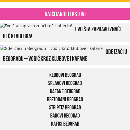
Najčitaniji tekstovi
Evo šta zapravo znači
reč klaberka!
Gde izaći u
Beogradu – vodič kroz klubove i kafane
Klubovi Beograd
Splavovi Beograd
Kafane Beograd
Restorani Beograd
Striptiz Beograd
Barovi Beograd
Kafići Beograd