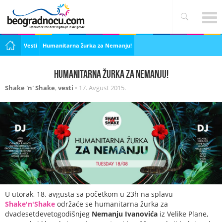
Vesti
Humanitarna žurka za Nemanju!
Humanitarna žurka za Nemanju!
Shake 'n' Shake
,
vesti
•
17. Avgust 2015.
U utorak, 18. avgusta sa početkom u 23h na splavu
Shake'n'Shake
održaće se humanitarna žurka za
dvadesetdevetogodišnjeg
Nemanju Ivanovića
iz Velike Plane,