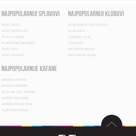
najpopularniji splavovi
najpopularniji klubovi
SPLAV LASTA
KLUB KOMITET BETON HALA
SPLAV FREESTYLER
KLUB LASTA
SPLAV SLOBODA
THE BANK KLUB
KLUB MONEY BEOGRAD
KLUB HYPE
SPLAV LETO
MR STEFAN BRAUN
SPLAV SINDIKAT
NACIONALNA KLASA
najpopularnije kafane
GRADSKA KAFANA
KAFANA TARAPANA
SPLAV NA VODI KAFANA
KAFANA ONA MOJA
KAFANA SIPAJ NE PITAJ
KLUB NARODNJAKA