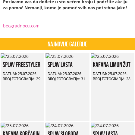
Pozivamo vas da dođete u sto većem broju i podržite akciju
za pomoć Nemanji, kome je pomoć svih nas potrebna jako!
beogradnocu.com
Najnovije Galerije
Splav Freestyler
Splav Lasta
Kafana Limun Žut
DATUM: 25.07.2026.
DATUM: 25.07.2026.
DATUM: 25.07.2026.
BROJ FOTOGRAFIJA: 29
BROJ FOTOGRAFIJA: 31
BROJ FOTOGRAFIJA: 28
Kafana Korčagin
Splav Sloboda
Splav Lasta