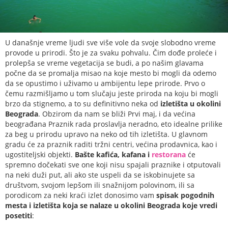
U današnje vreme ljudi sve više vole da svoje slobodno vreme
provode u prirodi. Što je za svaku pohvalu. Čim dođe proleće i
prolepša se vreme vegetacija se budi, a po našim glavama
počne da se promalja misao na koje mesto bi mogli da odemo
da se opustimo i uživamo u ambijentu lepe prirode. Prvo o
čemu razmišljamo u tom slučaju jeste priroda na koju bi mogli
brzo da stignemo, a to su definitivno neka od
izletišta u okolini
Beograda
. Obzirom da nam se bliži Prvi maj, i da većina
beograđana Praznik rada proslavlja neradno, eto idealne prilike
za beg u prirodu upravo na neko od tih izletišta. U glavnom
gradu će za praznik raditi tržni centri, većina prodavnica, kao i
ugostiteljski objekti.
Bašte kafića, kafana i
restorana
će
spremno dočekati sve one koji nisu spajali praznike i otputovali
na neki duži put, ali ako ste uspeli da se iskobinujete sa
društvom, svojom lepšom ili snažnijom polovinom, ili sa
porodicom za neki kraći izlet donosimo vam
spisak pogodnih
mesta i izletišta koja se nalaze u okolini Beograda koje vredi
posetiti
: