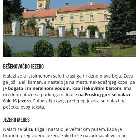
Bešenovačko jezero
Nalazi se u istoimenom selu i krasi ga tirkizno plava boja. Zovu
ga još i Beli kamen, a nastalo je na mestu nekadašnjeg kopa, pa
je
bogato i mineralnom vodom, kao i lekovitim blatom.
Ima
uređenu plažu sa parkingom. Inače
na Fruškoj gori se nalazi
čak 16 jezera.
Fotografija ovog prelepog jezera se nalazi na
početku ovog teksta.
Jezero Međeš
Nalazi se
blizu Iriga
i nastalo je veštačkim putem, kada je
branom pregrađeno jezero, kako bi se navodnjavali voćnjaci.