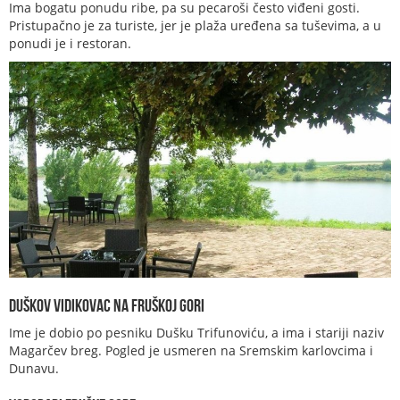
Ima bogatu ponudu ribe, pa su pecaroši često viđeni gosti.
Pristupačno je za turiste, jer je plaža uređena sa tuševima, a u
ponudi je i restoran.
Duškov vidikovac na Fruškoj gori
Ime je dobio po pesniku Dušku Trifunoviću, a ima i stariji naziv
Magarčev breg. Pogled je usmeren na Sremskim karlovcima i
Dunavu.