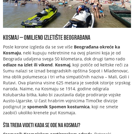
Kosmaj – Omiljeno izletište beograđana
Posle korone izgleda da se sve više
Beograđana okreće ka
Kosmaju
, neki kupuju nekretnine na ovoj planini koja je od
Beograda udaljena svega 50 kilometara, dok drugi tamo rado
odlaze na izlet ili vikend
.
Kosmaj
, koji potiče od keltske reči za
šumu nalazi se iznad beogradskih opština Sopot i Mladenovac.
Ima oblik polumeseca i tri vrha simpatičnih naziva – Mali, Goli i
Rutavi. Ova planina visine 625 metara je svedok istorije srpskog
naroda. Naime, na Kosmaju se 1914. godine odigrala
Kolubarska bitka, kako bi zaustavila dalje prodiranje vojske
Austo-Ugarske. U čast hrabrim vojnicima Timočke divizije
podignut je
spomenik Spomen kosturnica
, koji ne smete
zaobići ukoliko krenete put Kosmaja.
Šta treba videti kada se ode na Kosmaj?