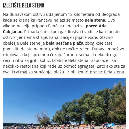
Izletište Bela stena
Na dunavskom ostrvu udaljenom 12 kilometara od Beograda
kada se krene ka Pančevu nalazi se mesto
Bela stena
. Ovo
vikend naselje pripada Pančevu i nalazi se
pored Ade
Čakljanac
. Pripada šumskom gazdinstvu i vodi se kao "pusto
ostrvo" jer nema struje, kanalizacije i pijaće vode. Glavno
obeležje Bele stene je
bela peščana plaža
, zbog koje ćete
pomisliti da ste na moru, dok ne uočite zeleni Dunav i mnoštvo
ribolovaca koji spremno čekaju šarana, soma ili neku drugu
rečnu ribu za gril i kotlić. Izletište Bela stena raspolaže i sa
nekoliko restorana koji rade uz pomoć agregata. Zato ako ste za
ovaj Prvi maj za sunčanje, plažu i riblji kotlić, pravac Bela stena.