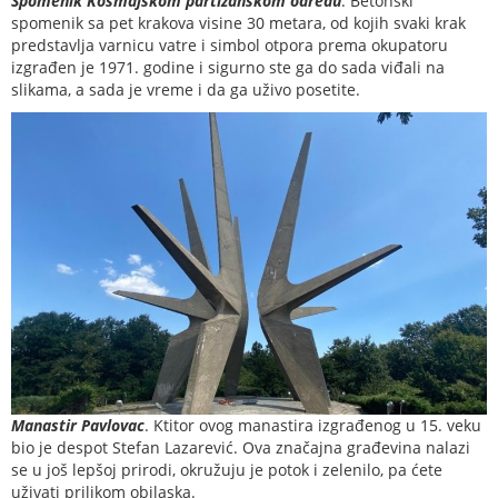
Spomenik Kosmajskom partizanskom odredu
. Betonski
spomenik sa pet krakova visine 30 metara, od kojih svaki krak
predstavlja varnicu vatre i simbol otpora prema okupatoru
izgrađen je 1971. godine i sigurno ste ga do sada viđali na
slikama, a sada je vreme i da ga uživo posetite.
Manastir Pavlovac
. Ktitor ovog manastira izgrađenog u 15. veku
bio je despot Stefan Lazarević. Ova značajna građevina nalazi
se u još lepšoj prirodi, okružuju je potok i zelenilo, pa ćete
uživati prilikom obilaska.