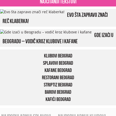
Najčitaniji tekstovi
Evo šta zapravo znači
reč klaberka!
Gde izaći u
Beogradu – vodič kroz klubove i kafane
Klubovi Beograd
Splavovi Beograd
Kafane Beograd
Restorani Beograd
Striptiz Beograd
Barovi Beograd
Kafići Beograd