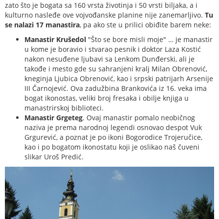
zato što je bogata sa 160 vrsta životinja i 50 vrsti biljaka, a i
kulturno nasleđe ove vojvođanske planine nije zanemarljivo.
Tu
se nalazi 17 manastira
, pa ako ste u prilici obiđite barem neke:
Manastir Krušedol
"Što se bore misli moje" … je manastir
u kome je boravio i stvarao pesnik i doktor Laza Kostić
nakon nesuđene ljubavi sa Lenkom Dunđerski, ali je
takođe i mesto gde su sahranjeni kralj Milan Obrenović,
kneginja Ljubica Obrenović, kao i srpski patrijarh Arsenije
III Čarnojević. Ova zadužbina Brankovića iz 16. veka ima
bogat ikonostas, veliki broj fresaka i obilje knjiga u
manastrirskoj biblioteci.
Manastir Grgeteg
. Ovaj manastir pomalo neobičnog
naziva je prema narodnoj legendi osnovao despot Vuk
Grgurević, a poznat je po ikoni Bogorodice Trojeručice,
kao i po bogatom ikonostatu koji je oslikao naš čuveni
slikar Uroš Predić.