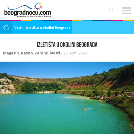
Vesti
Izletišta u okolini Beograda
Izletišta u okolini Beograda
Magazin
,
Razno
,
Zanimljivosti
•
23. April 2024.