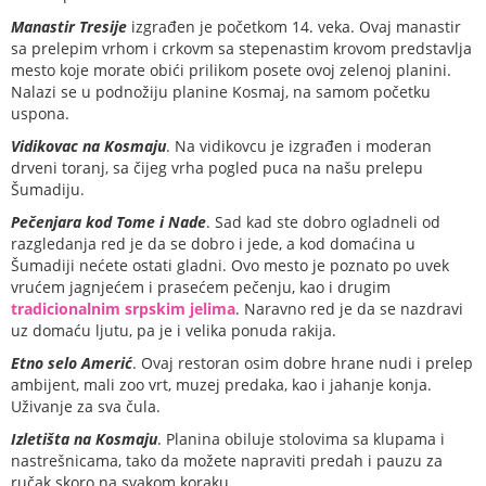
Manastir Tresije
izgrađen je početkom 14. veka. Ovaj manastir
sa prelepim vrhom i crkovm sa stepenastim krovom predstavlja
mesto koje morate obići prilikom posete ovoj zelenoj planini.
Nalazi se u podnožiju planine Kosmaj, na samom početku
uspona.
Vidikovac na Kosmaju
. Na vidikovcu je izgrađen i moderan
drveni toranj, sa čijeg vrha pogled puca na našu prelepu
Šumadiju.
Pečenjara kod Tome i Nade
. Sad kad ste dobro ogladneli od
razgledanja red je da se dobro i jede, a kod domaćina u
Šumadiji nećete ostati gladni. Ovo mesto je poznato po uvek
vrućem jagnjećem i prasećem pečenju, kao i drugim
tradicionalnim srpskim jelima
. Naravno red je da se nazdravi
uz domaću ljutu, pa je i velika ponuda rakija.
Etno selo Amerić
. Ovaj restoran osim dobre hrane nudi i prelep
ambijent, mali zoo vrt, muzej predaka, kao i jahanje konja.
Uživanje za sva čula.
Izletišta na Kosmaju
. Planina obiluje stolovima sa klupama i
nastrešnicama, tako da možete napraviti predah i pauzu za
ručak skoro na svakom koraku.