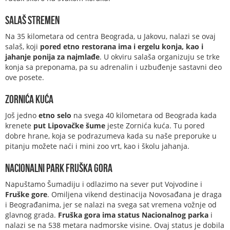
Salaš Stremen
Na 35 kilometara od centra Beograda, u Jakovu, nalazi se ovaj
salaš, koji
pored etno restorana ima i ergelu konja, kao i
jahanje ponija za najmlađe
. U okviru salaša organizuju se trke
konja sa preponama, pa su adrenalin i uzbuđenje sastavni deo
ove posete.
Zornića kuća
Još jedno
etno selo
na svega 40 kilometara od Beograda kada
krenete
put Lipovačke šume
jeste Zornića kuća. Tu pored
dobre hrane, koja se podrazumeva kada su naše preporuke u
pitanju možete naći i mini zoo vrt, kao i školu jahanja.
Nacionalni park Fruška gora
Napuštamo Šumadiju i odlazimo na sever put Vojvodine i
Fruške gore
. Omiljena vikend destinacija Novosađana je draga
i Beograđanima, jer se nalazi na svega sat vremena vožnje od
glavnog grada.
Fruška gora ima status Nacionalnog parka
i
nalazi se na 538 metara nadmorske visine. Ovaj status je dobila