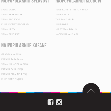
najpopularniji splavovi
najpopularniji klubovi
SPLAV LASTA
KLUB KOMITET BETON HALA
SPLAV FREESTYLER
KLUB LASTA
SPLAV SLOBODA
THE BANK KLUB
KLUB MONEY BEOGRAD
KLUB HYPE
SPLAV LETO
MR STEFAN BRAUN
SPLAV SINDIKAT
NACIONALNA KLASA
najpopularnije kafane
GRADSKA KAFANA
KAFANA TARAPANA
SPLAV NA VODI KAFANA
KAFANA ONA MOJA
KAFANA SIPAJ NE PITAJ
KLUB NARODNJAKA