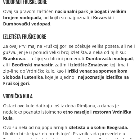
Vodopadi Fruške gore
Ovaj sa pravom zaštićen
nacionalni park je bogat i velikim
brojem vodopada
, od kojih su najpoznatiji
Kozarski
i
Dumbovački
vodopad
.
Izletišta Fruške gore
Za ovaj Prvi maj na Fruškoj gori se očekuje velika poseta, ali ne i
gužva, jer je u ponudi veliki broj izletišta, a neka od njih su:
Brankovac
– u čijoj su blizini pomenuti
Dumbovački vodopad
,
ali i
Beočinski manastir
, zatim i
izletište Zmajevac
koji ima i
zip-line do Vrdničke kule, kao i
Iriški venac sa spomenikom
Sloboda i Letenika
, koje je ujedno i
najpoznatije izletište na
Fruškoj gori
.
Vrdnička kula
Ostaci ove kule datiraju još iz doba Rimljana, a danas je
nedaleko poznato istoimeno
etno naselje i restoran Vrdnička
kula.
Ovo su neki od najpopularnijih
izletišta u okolini Beograda.
Ukoliko bi ste ipak da predstoječi Praznik rada provedete u