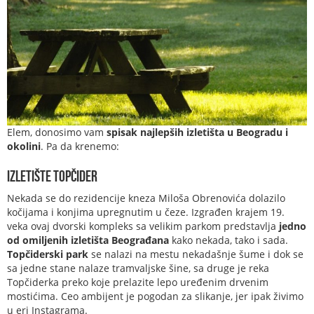
Elem, donosimo vam
spisak najlepših izletišta u Beogradu i
okolini
. Pa da krenemo:
Izletište Topčider
Nekada se do rezidencije kneza Miloša Obrenovića dolazilo
kočijama i konjima upregnutim u čeze. Izgrađen krajem 19.
veka ovaj dvorski kompleks sa velikim parkom predstavlja
jedno
od omiljenih izletišta Beograđana
kako nekada, tako i sada.
Topčiderski park
se nalazi na mestu nekadašnje šume i dok se
sa jedne stane nalaze tramvaljske šine, sa druge je reka
Topčiderka preko koje prelazite lepo uređenim drvenim
mostićima. Ceo ambijent je pogodan za slikanje, jer ipak živimo
u eri Instagrama.