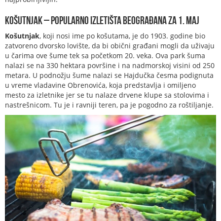
Košutnjak – Popularno izletišta beograđana za 1. maj
Košutnjak
, koji nosi ime po košutama, je do 1903. godine bio
zatvoreno dvorsko lovište, da bi obični građani mogli da uživaju
u čarima ove šume tek sa početkom 20. veka. Ova park šuma
nalazi se na 330 hektara površine i na nadmorskoj visini od 250
metara. U podnožju šume nalazi se Hajdučka česma podignuta
u vreme vladavine Obrenovića, koja predstavlja i omiljeno
mesto za izletnike jer se tu nalaze drvene klupe sa stolovima i
nastrešnicom. Tu je i ravniji teren, pa je pogodno za roštiljanje.