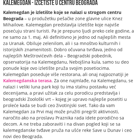
Kalemegdan - izčetište u centru Beograda
Kalemegdan je izletište koje se nalazi u strogom centru
Beograda
– u produžetku pešačke zone glavne ulice Knez
Mihailove. Kalemegdan predstavlja izletište koje najviše
posećuju strani turisti. Pa je prepuno ljudi preko cele godine, a
ne samo za 1. maj. Ali definitivno je jedno od najlepših mesta
za Uranak. Obiluje zelenilom, ali i sa mnoštvo kulturnih i
istorijskih znamenitosti. Dobro očuvana tvrđava, jedno od
najlepših Meštrovićevih dela – Beogradski pobednik,
opservatorija na Kalemegdanu, Nebojšina kula, samo su deo
ponude koje ovo izletište pruža svojim posetiocima.
Kalemegdan poseduje više restorana, ali onaj najpoznatiji je
Kalemegdanska terasa
. Za one najmlađe, na Kalemegdanu, se
nalazi i veliki luna park koji tu ima stalnu postavku već
decenijama, a pravi užitak za celu porodicu predstavlja i
beogradski Zoološki vrt – kojeg je upravo najlepše posetiti u
proleće kada se budi ceo životinjski svet. Tako da vam
Kalemegdan za Prvi maj može pružiti pregršt aktivnosti,
naročito ako na proslavu Praznika rada idete porodično sa
decom. A ne treba zaboraviti i na divan pogled koji se sa
kalemegdanske tvđave pruža na ušće reke Save u Dunav i ceo
novi deo Beograda.