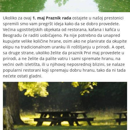
Ukoliko za ovaj
1. maj Praznik rada
ostajete u našoj prestonici
spremili smo vam pregršt ideja kako da se dobro provedete.
Većina ugostiteljskih objekata od restorana, kafana i kafića u
Beogradu će raditi uobičajeno. Pa nije potrebno da unapred
kupujete velike količine hrane, osim ako ne planirate da okupite
ekipu na tradicionalnom uranku ili roštiljanju u prirodi. A opet,
sa druge strane, ukoliko želite da praznik Prvi maj provedete u
prirodi, a ne želite da palite vatru i sami spremate hranu, na
većini ovih izletišta, ili u njihovoj neposrednoj blizini, se nalaze
popularni restorani koji spremaju dobru hranu, tako da ni tada
nećete ostati gladni.