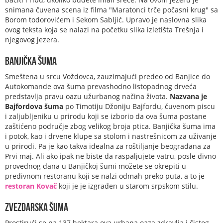
snimana čuvena scena iz filma "Maratonci trče počasni krug" sa
Borom todorovićem i Sekom Sabljić. Upravo je naslovna slika
ovog teksta koja se nalazi na početku slika izletišta Trešnja i
njegovog jezera.
Banjička šuma
Smeštena u srcu Voždovca, zauzimajući predeo od Banjice do
Autokomande ova šuma prevashodno listopadnog drveća
predstavlja pravu oazu užurbanog načina života.
Nazvana je
Bajfordova šuma
po Timotiju Džoniju Bajfordu, čuvenom piscu
i zaljubljeniku u prirodu koji se izborio da ova šuma postane
zaštićeno područje zbog velikog broja ptica. Banjička šuma ima
i potok, kao i drvene klupe sa stolom i nastrešnicom za uživanje
u prirodi. Pa je kao takva idealna za roštiljanje beograđana za
Prvi maj. Ali ako ipak ne biste da raspaljujete vatru, posle divno
provednog dana u Banjičkoj šumi možete se okrepiti u
predivnom restoranu koji se nalzi odmah preko puta, a to je
restoran Kovač
koji je je izgrađen u starom srpskom stilu.
Zvezdarska šuma
Prostirući se na 137 hektara ova urbana oaza zdravlja i čistog