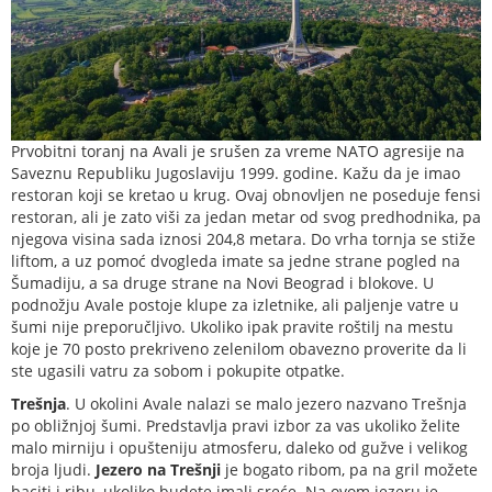
Prvobitni toranj na Avali je srušen za vreme NATO agresije na
Saveznu Republiku Jugoslaviju 1999. godine. Kažu da je imao
restoran koji se kretao u krug. Ovaj obnovljen ne poseduje fensi
restoran, ali je zato viši za jedan metar od svog predhodnika, pa
njegova visina sada iznosi 204,8 metara. Do vrha tornja se stiže
liftom, a uz pomoć dvogleda imate sa jedne strane pogled na
Šumadiju, a sa druge strane na Novi Beograd i blokove. U
podnožju Avale postoje klupe za izletnike, ali paljenje vatre u
šumi nije preporučljivo. Ukoliko ipak pravite roštilj na mestu
koje je 70 posto prekriveno zelenilom obavezno proverite da li
ste ugasili vatru za sobom i pokupite otpatke.
Trešnja
. U okolini Avale nalazi se malo jezero nazvano Trešnja
po obližnjoj šumi. Predstavlja pravi izbor za vas ukoliko želite
malo mirniju i opušteniju atmosferu, daleko od gužve i velikog
broja ljudi.
Jezero na Trešnji
je bogato ribom, pa na gril možete
baciti i ribu, ukoliko budete imali sreće. Na ovom jezeru je