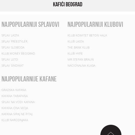
Kafići Beograd
najpopularniji splavovi
najpopularniji klubovi
SPLAV LASTA
KLUB KOMITET BETON HALA
SPLAV FREESTYLER
KLUB LASTA
SPLAV SLOBODA
THE BANK KLUB
KLUB MONEY BEOGRAD
KLUB HYPE
SPLAV LETO
MR STEFAN BRAUN
SPLAV SINDIKAT
NACIONALNA KLASA
najpopularnije kafane
GRADSKA KAFANA
KAFANA TARAPANA
SPLAV NA VODI KAFANA
KAFANA ONA MOJA
KAFANA SIPAJ NE PITAJ
KLUB NARODNJAKA