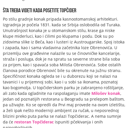
Šta treba videti kada posetite Topčider
Po stilu gradnje konak pripada kasnootomanskoj arhitekturi.
Izgradnja je počela 1831. kada se Srbija oslobodila od Turaka.
Unutrašnjost konaka je u otomanskom stilu, krase ga niske
klupe miderluci, kao i ćilimi po klupama i podu. Dok su po
zidovima slike iz Beča, kao i lusteri iz Austrougarske. Spoj istoka
i zapada, kao i sama vladavina začetnika loze Obrenovića. U
prizemlju ove građevine nalazile su se činovničke kancelarije,
straža i posluga, dok je na spratu sa severne strane bila soba
za prijem, kao i spavaća soba Miloša Obrenovića. Sobe ostalih
članova porodice Obrenović bile su okrenute na južnu stranu.
Specifičnost konaka ogleda se i u duborezu koji se nalazi na
tavanici i u prijemnoj sobi, kao i u sobi sa ikonama, poznatoj
kao bogomolja. U topčiderskom parku je zabranjeno roštiljanje,
ali zato kada ogladnite na raspolaganju imate
Milošev konak
,
jedan od poznatijih restorana u Beogradu sa prelepom baštom,
pa uživajte. Ko se opredli da Prvi maj provede na ovom izletištu,
a želi ipak nešto moderniji ambijent za ručak, u neposrednoj
blizini preko puta parka se nalazi Topčiderac. A nema sumnje
da će
restoran Topčiderac
ispuniti pčekivanja i onih
najprobirljivijih.