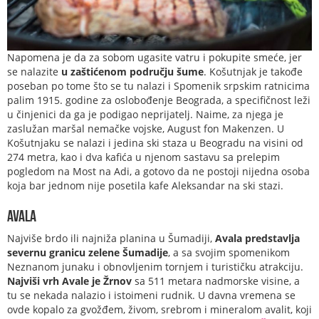
Napomena je da za sobom ugasite vatru i pokupite smeće, jer
se nalazite
u zaštićenom području šume
. Košutnjak je takođe
poseban po tome što se tu nalazi i Spomenik srpskim ratnicima
palim 1915. godine za oslobođenje Beograda, a specifičnost leži
u činjenici da ga je podigao neprijatelj. Naime, za njega je
zaslužan maršal nemačke vojske, August fon Makenzen. U
Košutnjaku se nalazi i jedina ski staza u Beogradu na visini od
274 metra, kao i dva kafića u njenom sastavu sa prelepim
pogledom na Most na Adi, a gotovo da ne postoji nijedna osoba
koja bar jednom nije posetila kafe Aleksandar na ski stazi.
Avala
Najviše brdo ili najniža planina u Šumadiji,
Avala predstavlja
severnu granicu zelene Šumadije
, a sa svojim spomenikom
Neznanom junaku i obnovljenim tornjem i turističku atrakciju.
Najviši vrh Avale je Žrnov
sa 511 metara nadmorske visine, a
tu se nekada nalazio i istoimeni rudnik. U davna vremena se
ovde kopalo za gvožđem, živom, srebrom i mineralom avalit, koji