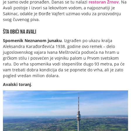
je samo ovde pronađen. Danas se tu nalazi
restoran Žrnov
. Na
Avali postoje i izvori sa lekovitom vodom, a najpoznatiji je
Sakinac, odakle je Đorđe Vajfert uzimao vodu za proizvodnju
svog čuvenog piva.
Šta obići na Avali
Spomenik Neznanom junaku
. Izgrađen po ukazu kralja
Aleksandra Karađorđevića 1938. godine ovo remek – delo
jugoslovenskog vajara Ivana Meštrovića podseća na hram u
grčkom stilu i posvećen je vojniku palom u Prvom svetskom
ratu. Do vrha spomenika vodi stepenište dugo 93 metra, pa će
vam trebati dobra kondicija da se popnete do vrha, ali je zato
pogled vredan milion dolara.
Avalski toranj
.