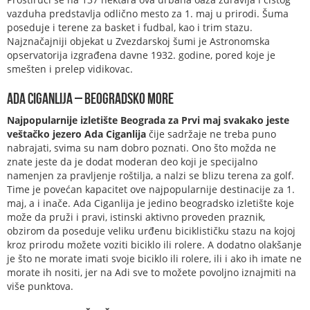
vazduha predstavlja odlično mesto za 1. maj u prirodi. Šuma
poseduje i terene za basket i fudbal, kao i trim stazu.
Najznačajniji objekat u Zvezdarskoj šumi je Astronomska
opservatorija izgrađena davne 1932. godine, pored koje je
smešten i prelep vidikovac.
Ada Ciganlija – Beogradsko more
Najpopularnije izletište Beograda za Prvi maj svakako jeste
veštačko jezero Ada Ciganlija
čije sadržaje ne treba puno
nabrajati, svima su nam dobro poznati. Ono što možda ne
znate jeste da je dodat moderan deo koji je specijalno
namenjen za pravljenje roštilja, a nalzi se blizu terena za golf.
Time je povećan kapacitet ove najpopularnije destinacije za 1.
maj, a i inače. Ada Ciganlija je jedino beogradsko izletište koje
može da pruži i pravi, istinski aktivno proveden praznik,
obzirom da poseduje veliku urđenu biciklističku stazu na kojoj
kroz prirodu možete voziti biciklo ili rolere. A dodatno olakšanje
je što ne morate imati svoje biciklo ili rolere, ili i ako ih imate ne
morate ih nositi, jer na Adi sve to možete povoljno iznajmiti na
više punktova.