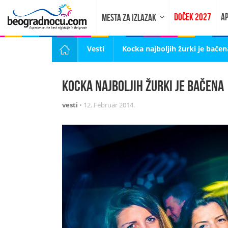
DOČEK 2027
AP
MESTA ZA IZLAZAK
Vesti
Kocka najboljih žurki je bačen
Kocka najboljih žurki je bačena
vesti
•
12. Februar 2014.