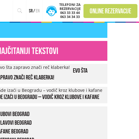
TELEFONI ZA
REZERVACIJE
online rezervacije
sr
/
en
063 33 33 44
063 34 34 33
Najčitaniji tekstovi
Evo šta
pravo znači reč klaberka!
e izaći u Beogradu – vodič kroz klubove i kafane
lubovi Beograd
plavovi Beograd
afane Beograd