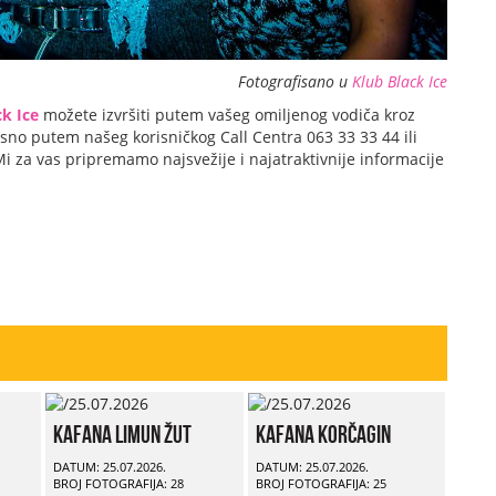
Fotografisano u
Klub Black Ice
k Ice
možete izvršiti putem vašeg omiljenog vodiča kroz
sno putem našeg korisničkog Call Centra 063 33 33 44 ili
Mi za vas pripremamo najsvežije i najatraktivnije informacije
Kafana Limun Žut
Kafana Korčagin
DATUM: 25.07.2026.
DATUM: 25.07.2026.
BROJ FOTOGRAFIJA: 28
BROJ FOTOGRAFIJA: 25