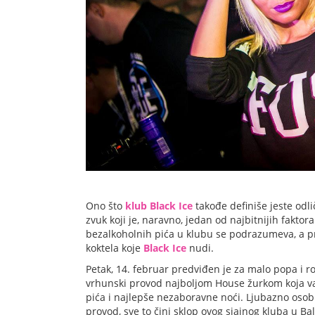
Ono što
klub Black Ice
takođe definiše jeste odli
zvuk koji je, naravno, jedan od najbitnijih fakt
bezalkoholnih pića u klubu se podrazumeva, a 
koktela koje
Black Ice
nudi.
Petak, 14. februar predviđen je za malo popa i r
vrhunski provod najboljom House žurkom koja v
pića i najlepše nezaboravne noći. Ljubazno osoblje
provod, sve to čini sklop ovog sjajnog kluba u Bal