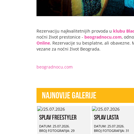
Rezervaciju najkvalitetnijih provoda u
klubu Blac
noćni život prestonice -
beogradnocu.com
, odno
Online
. Rezervacije su besplatne, ali obavezne. 
vezane za noćni život Beograda.
beogradnocu.com
Najnovije Galerije
Splav Freestyler
Splav Lasta
DATUM: 25.07.2026.
DATUM: 25.07.2026.
BROJ FOTOGRAFIJA: 29
BROJ FOTOGRAFIJA: 31