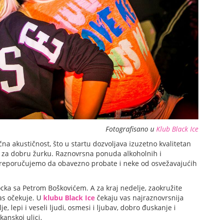
Fotografisano u
Klub Black Ice
čna akustičnost, što u startu dozvoljava izuzetno kvalitetan
ora za dobru žurku. Raznovrsna ponuda alkoholnih i
preporučujemo da obavezno probate i neke od osvežavajućih
ocka sa Petrom Boškovićem. A za kraj nedelje, zaokružite
as očekuje. U
klubu Black Ice
čekaju vas najraznovrsnija
, lepi i veseli ljudi, osmesi i ljubav, dobro đuskanje i
kanskoj ulici.