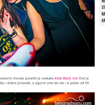
R
St
B
Ka
bavezno morate posetiti je svakako
klub Black Ice
! Ovo je
iku i dobre provode, a sigurni smo da ste i vi jedan od tih