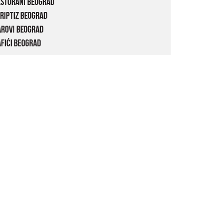
estorani Beograd
riptiz Beograd
arovi Beograd
fići Beograd