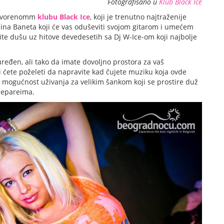
Fotografisano u
Klub Black Ice
ootvorenomm
klubu Black Ice
, koji je trenutno najtraženije
ina Baneta koji će vas oduševiti svojom gitarom i umećem
alite dušu uz hitove devedesetih sa Dj W-Ice-om koji najbolje
eđen, ali tako da imate dovoljno prostora za vaš
oji ćete poželeti da napravite kad čujete muziku koja ovde
a mogućnost uživanja za velikim šankom koji se prostire duž
 separeima.