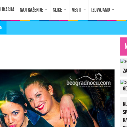
LIKACIJA
NAJTRAŽENIJE
SLIKE
VESTI
IZDVAJAMO
a
za
Gd
K
S
K