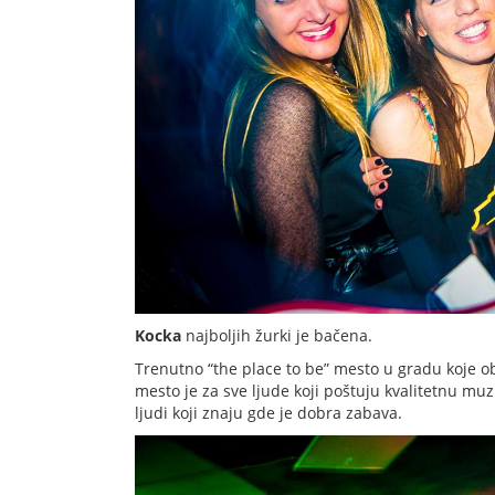
Kocka
najboljih žurki je bačena.
Trenutno “the place to be” mesto u gradu koje o
mesto je za sve ljude koji poštuju kvalitetnu muz
ljudi koji znaju gde je dobra zabava.