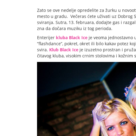
Zato se ove nedelje opredelite za žurku u nov
mesto u gradu. Večeras ćete uživati uz Dobrog S
sviranja. Sutra, 13. februara, dodajte gas i razg
zna da dočara muziku iz tog perioda.
Enterijer
kluba Black Ice
je veoma jednostavno ur
“flashdance”, pokret, okret ili bilo kakav potez k
svira.
Klub Black Ice
je izuzetno prostran i pruž
čitavog kluba, visokim crnim stolovima i kožnim