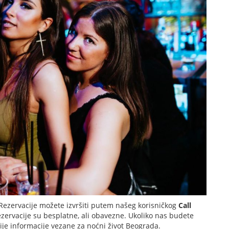
Rezervacije možete izvršiti putem našeg korisničkog
Call
ezervacije su besplatne, ali obavezne. Ukoliko nas budete
nije informacije vezane za noćni život Beograda.