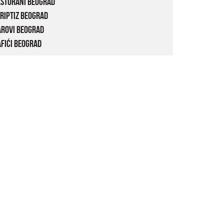
estorani Beograd
riptiz Beograd
arovi Beograd
fići Beograd