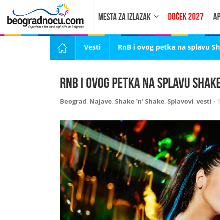
DOČEK 2027
AP
MESTA ZA IZLAZAK
Vesti
RnB i ovog petka na splavu S
RnB i ovog petka na splavu Shak
Beograd
,
Najave
,
Shake 'n' Shake
,
Splavovi
,
vesti
•
1