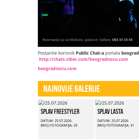
Postanite korisnik
Public Chat-a
portala
beogra
http://chats.viber.com/beogradnocu.com
beogradnocu.com
Najnovije Galerije
Splav Freestyler
Splav Lasta
DATUM: 25.07.2026.
DATUM: 25.07.2026.
BROJ FOTOGRAFIJA: 29
BROJ FOTOGRAFIJA: 31