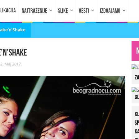
LIKACIJA
NAJTRAŽENIJE
SLIKE
VESTI
IZDVAJAMO
hake’n’Shake
e’n’Shake
2. Maj 2017.
za
Gd
K
S
K