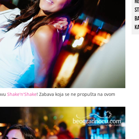
R
St
B
Ka
lavu
Shake'n'Shake
! Zabava koja se ne propušta na ovom