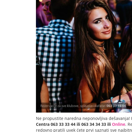
Ne propustite naredna neponovljiva dešavanja! 
Centra 063 33 33 44 ili 063 34 34 33 ili
Online
. R
redovno pratili uvek ćete prvi saznati sve najbit