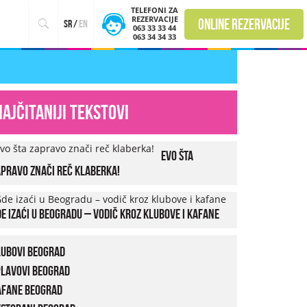
TELEFONI ZA
REZERVACIJE
online rezervacije
sr
/
en
063 33 33 44
063 34 34 33
Najčitaniji tekstovi
Evo šta
pravo znači reč klaberka!
e izaći u Beogradu – vodič kroz klubove i kafane
lubovi Beograd
plavovi Beograd
afane Beograd