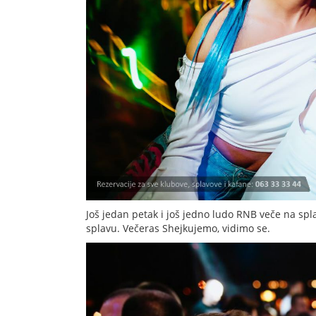
Još jedan petak i još jedno ludo RNB veče na sp
splavu. Večeras Shejkujemo, vidimo se.