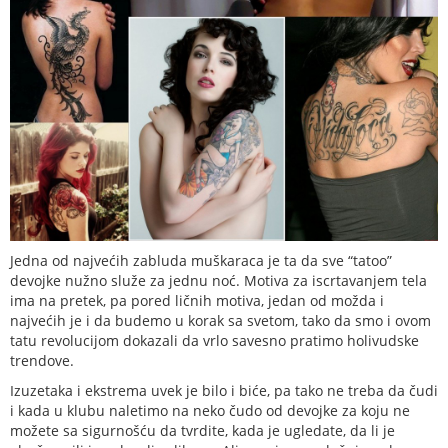
Jedna od najvećih zabluda muškaraca je ta da sve “tatoo”
devojke nužno služe za jednu noć. Motiva za iscrtavanjem tela
ima na pretek, pa pored ličnih motiva, jedan od možda i
najvećih je i da budemo u korak sa svetom, tako da smo i ovom
tatu revolucijom dokazali da vrlo savesno pratimo holivudske
trendove.
Izuzetaka i ekstrema uvek je bilo i biće, pa tako ne treba da čudi
i kada u klubu naletimo na neko čudo od devojke za koju ne
možete sa sigurnošću da tvrdite, kada je ugledate, da li je