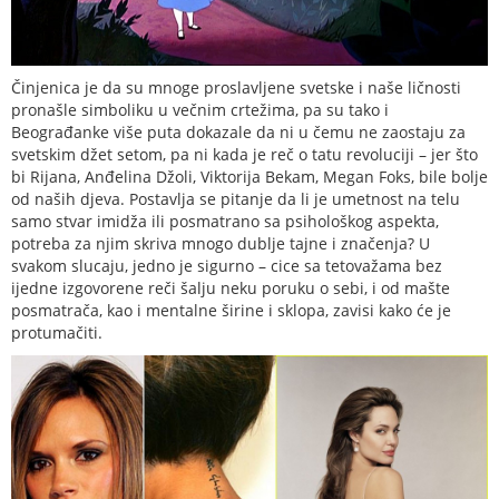
Činjenica je da su mnoge proslavljene svetske i naše ličnosti
pronašle simboliku u večnim crtežima, pa su tako i
Beograđanke više puta dokazale da ni u čemu ne zaostaju za
svetskim džet setom, pa ni kada je reč o tatu revoluciji – jer što
bi Rijana, Anđelina Džoli, Viktorija Bekam, Megan Foks, bile bolje
od naših djeva. Postavlja se pitanje da li je umetnost na telu
samo stvar imidža ili posmatrano sa psihološkog aspekta,
potreba za njim skriva mnogo dublje tajne i značenja? U
svakom slucaju, jedno je sigurno – cice sa tetovažama bez
ijedne izgovorene reči šalju neku poruku o sebi, i od mašte
posmatrača, kao i mentalne širine i sklopa, zavisi kako će je
protumačiti.