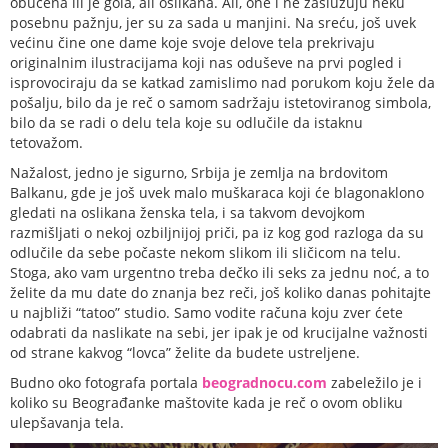
obučena ili je gola, ali oslikana. Ali, one i ne zaslužuju neku
posebnu pažnju, jer su za sada u manjini. Na sreću, još uvek
većinu čine one dame koje svoje delove tela prekrivaju
originalnim ilustracijama koji nas oduševe na prvi pogled i
isprovociraju da se katkad zamislimo nad porukom koju žele da
pošalju, bilo da je reč o samom sadržaju istetoviranog simbola,
bilo da se radi o delu tela koje su odlučile da istaknu
tetovažom.
Nažalost, jedno je sigurno, Srbija je zemlja na brdovitom
Balkanu, gde je još uvek malo muškaraca koji će blagonaklono
gledati na oslikana ženska tela, i sa takvom devojkom
razmišljati o nekoj ozbiljnijoj priči, pa iz kog god razloga da su
odlučile da sebe počaste nekom slikom ili sličicom na telu.
Stoga, ako vam urgentno treba dečko ili seks za jednu noć, a to
želite da mu date do znanja bez reči, još koliko danas pohitajte
u najbliži “tatoo” studio. Samo vodite računa koju zver ćete
odabrati da naslikate na sebi, jer ipak je od krucijalne važnosti
od strane kakvog “lovca” želite da budete ustreljene.
Budno oko fotografa portala
beogradnocu.com
zabeležilo je i
koliko su Beograđanke maštovite kada je reč o ovom obliku
ulepšavanja tela.