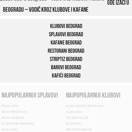
Gde izaći u
Beogradu – vodič kroz klubove i kafane
Klubovi Beograd
Splavovi Beograd
Kafane Beograd
Restorani Beograd
Striptiz Beograd
Barovi Beograd
Kafići Beograd
najpopularniji splavovi
najpopularniji klubovi
SPLAV LASTA
KLUB KOMITET BETON HALA
SPLAV FREESTYLER
KLUB LASTA
SPLAV SLOBODA
THE BANK KLUB
KLUB MONEY BEOGRAD
KLUB HYPE
SPLAV LETO
MR STEFAN BRAUN