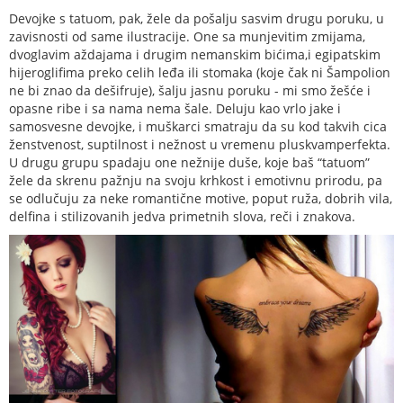
Devojke s tatuom, pak, žele da pošalju sasvim drugu poruku, u
zavisnosti od same ilustracije. One sa munjevitim zmijama,
dvoglavim aždajama i drugim nemanskim bićima,i egipatskim
hijeroglifima preko celih leđa ili stomaka (koje čak ni Šampolion
ne bi znao da dešifruje), šalju jasnu poruku - mi smo žešće i
opasne ribe i sa nama nema šale. Deluju kao vrlo jake i
samosvesne devojke, i muškarci smatraju da su kod takvih cica
ženstvenost, suptilnost i nežnost u vremenu pluskvamperfekta.
U drugu grupu spadaju one nežnije duše, koje baš “tatuom”
žele da skrenu pažnju na svoju krhkost i emotivnu prirodu, pa
se odlučuju za neke romantične motive, poput ruža, dobrih vila,
delfina i stilizovanih jedva primetnih slova, reči i znakova.