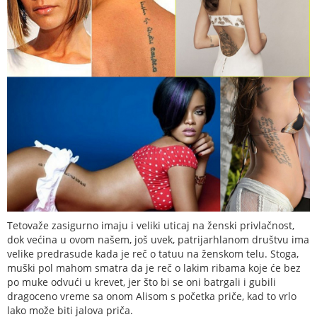
Tetovaže zasigurno imaju i veliki uticaj na ženski privlačnost,
dok većina u ovom našem, još uvek, patrijarhlanom društvu ima
velike predrasude kada je reč o tatuu na ženskom telu. Stoga,
muški pol mahom smatra da je reč o lakim ribama koje će bez
po muke odvući u krevet, jer što bi se oni batrgali i gubili
dragoceno vreme sa onom Alisom s početka priče, kad to vrlo
lako može biti jalova priča.