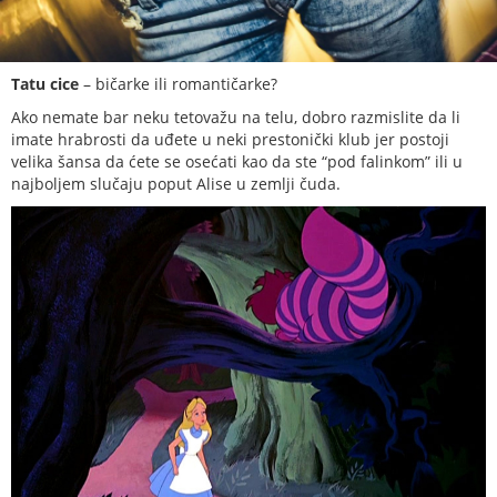
Tatu cice
– bičarke ili romantičarke?
Ako nemate bar neku tetovažu na telu, dobro razmislite da li
imate hrabrosti da uđete u neki prestonički klub jer postoji
velika šansa da ćete se osećati kao da ste “pod falinkom” ili u
najboljem slučaju poput Alise u zemlji čuda.