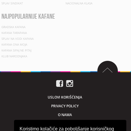
SPLAV SINDIKAT
NACIONALNA KLASA
najpopularnije kafane
GRADSKA KAFANA
KAFANA TARAPANA
SPLAV NA VODI KAFANA
KAFANA ONA MOJA
KAFANA SIPAJ NE PITAJ
KLUB NARODNJAKA
USLOVI KORIŠĆENJA
PRIVACY POLICY
O NAMA
MARKETING
Koristimo kolačiće za poboljšanje korisničkog