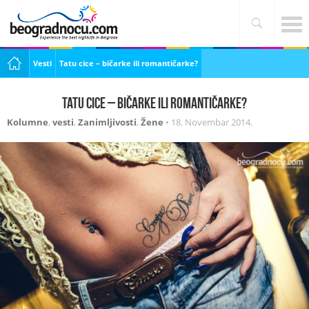
Vesti
Tatu cice – bičarke ili romantičarke?
Tatu cice – bičarke ili romantičarke?
Kolumne
,
vesti
,
Zanimljivosti
,
Žene
•
18. Novembar 2014.