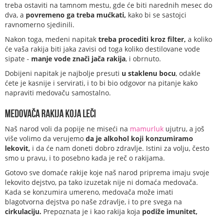
treba ostaviti na tamnom mestu, gde će biti narednih mesec do
dva, a
povremeno ga treba mućkati,
kako bi se sastojci
ravnomerno sjedinili.
Nakon toga, medeni napitak
treba procediti kroz filter,
a koliko
će vaša rakija biti jaka zavisi od toga koliko destilovane vode
sipate -
manje vode znači jača rakija
, i obrnuto.
Dobijeni napitak je najbolje presuti
u staklenu bocu
, odakle
ćete je kasnije i servirati, i to bi bio odgovor na pitanje kako
napraviti medovaču samostalno.
Medovača rakija koja leči
Naš narod voli da popije ne miseći na
mamurluk
ujutru, a još
više volimo da verujemo
da je alkohol koji konzumiramo
lekovit,
i da će nam doneti dobro zdravlje. Istini za volju, često
smo u pravu, i to posebno kada je reč o rakijama.
Gotovo sve domaće rakije koje naš narod priprema imaju svoje
lekovito dejstvo, pa tako izuzetak nije ni domaća medovača.
Kada se konzumira umereno, medovača može imati
blagotvorna dejstva po naše zdravlje, i to pre svega na
cirkulaciju.
Prepoznata je i kao rakija koja
podiže imunitet,