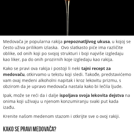
Medovača je popularna rakija
prepoznatljivog ukusa
, u kojoj se
često uživa prilikom izlaska. Ovo slatkasto piće ima različite
oblike, od onih koji po svojoj strukturi i boji najviše izgledaju
kao liker, pa do onih prozirnih koje izgledaju kao rakija.
Kako se pravi ova rakija i postoji li neki
tajni recept za
medovaču
, otkirvamo u tekstu koji sledi. Takođe, predstavićemo
vam ovaj medeni alkoholni napitak i kroz lekovitu prizmu, s
obzirom da je upravo medovača nastala kako bi lečila ljude.
Ipak, može se reći da i dalje
ispoljava svoja lekovita dejstva
na
onima koji uživaju u njenom konzumiranju svaki put kada
izađu.
Krenite našom medenom stazom i otkrijte sve o ovoj rakiji.
Kako se pravi medovača?