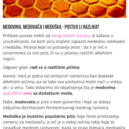
Medovina, medovača i meduška - postoji li razlika?
Prilikom posete nekih od
beogradskih barova
, ili kafana u
unutrašnjosti, na karti pića možete zapaziti
medovinu, medovaču
i medušku
. Pitanje koje se postavlja jeste : da li je reč o
sinonimima za isto piće, ili su u pitanju različiti alkoholni
napici.
Odgovor glasi:
radi se o različitim pićima.
Naime, med je jedna od omiljenih namirnica kao dodatak
alkoholni pićima, pa se tako ova poslastica može naći u viskiju
ali i u vinu. Tako dolazimo do objašnjenja šta je
medovina
-
specifično
vino
sa dodatkom meda.
Dalje,
medovača
je piće o kom govorimo i koje se dobija
isključivo destilacijom fermentisanog mednog rastvora.
Meduška je izuzetno popularno piće,
koje često predstavlja
zamenu za medovaču, a reč je o nekoj voćnoj rakiji koja se
zaslađuje mednim rastvorom. Kada se pravi domaća medovača,