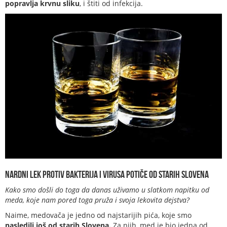
popravlja krvnu sliku
, i štiti od infekcija.
Nardni lek protiv bakterija i virusa potiče od starih Slovena
Kako smo došli do toga da danas uživamo u slatkom napitku od
meda, koje nam pored toga pruža i svoja lekovita dejstva?
Naime, medovača je jedno od najstarijih pića, koje smo
nasledili još od starih Slovena.
Za njih, med je bio jedna od