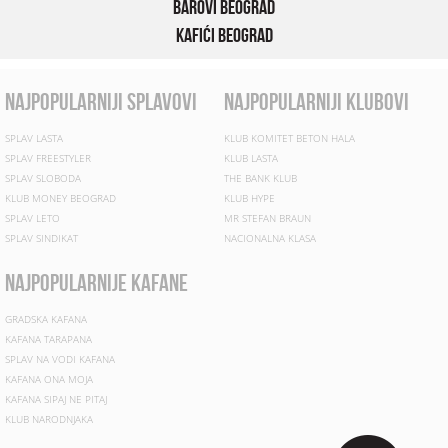
Barovi Beograd
Kafići Beograd
najpopularniji splavovi
najpopularniji klubovi
SPLAV LASTA
KLUB KOMITET BETON HALA
SPLAV FREESTYLER
KLUB LASTA
SPLAV SLOBODA
THE BANK KLUB
KLUB MONEY BEOGRAD
KLUB HYPE
SPLAV LETO
MR STEFAN BRAUN
SPLAV SINDIKAT
NACIONALNA KLASA
najpopularnije kafane
GRADSKA KAFANA
KAFANA TARAPANA
SPLAV NA VODI KAFANA
KAFANA ONA MOJA
KAFANA SIPAJ NE PITAJ
KLUB NARODNJAKA