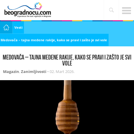
Vesti
Medovača – tajna medene rakije, kako se pravi i zašto je svi vole
Medovača – tajna medene rakije, kako se pravi i zašto je svi
vole
Magazin
,
Zanimljivosti
•
02. Mart 2026.