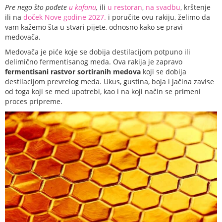
Pre nego što pođete
u kafanu
,
ili
u restoran
,
na svadbu
, krštenje
ili na
doček Nove godine 2027.
i poručite ovu rakiju, želimo da
vam kažemo šta u stvari pijete, odnosno kako se pravi
medovača.
Medovača je piće koje se dobija destilacijom potpuno ili
delimično fermentisanog meda. Ova rakija je zapravo
fermentisani rastvor sortiranih medova
koji se dobija
destilacijom prevrelog meda. Ukus, gustina, boja i jačina zavise
od toga koji se med upotrebi, kao i na koji način se primeni
proces pripreme.