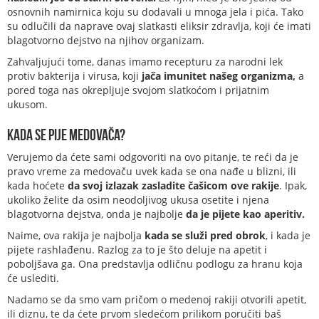
osnovnih namirnica koju su dodavali u mnoga jela i pića. Tako
su odlučili da naprave ovaj slatkasti eliksir zdravlja, koji će imati
blagotvorno dejstvo na njihov organizam.
Zahvaljujući tome, danas imamo recepturu za narodni lek
protiv bakterija i virusa, koji
jača imunitet našeg organizma,
a
pored toga nas okrepljuje svojom slatkoćom i prijatnim
ukusom.
Kada se pije medovača?
Verujemo da ćete sami odgovoriti na ovo pitanje, te reći da je
pravo vreme za medovaču uvek kada se ona nađe u blizni, ili
kada hoćete
da svoj izlazak zasladite čašicom ove rakije
. Ipak,
ukoliko želite da osim neodoljivog ukusa osetite i njena
blagotvorna dejstva, onda je najbolje
da je pijete kao aperitiv.
Naime, ova rakija je najbolja
kada se služi pred obrok
, i kada je
pijete rashlađenu. Razlog za to je što deluje na apetit i
poboljšava ga. Ona predstavlja odličnu podlogu za hranu koja
će uslediti.
Nadamo se da smo vam pričom o medenoj rakiji otvorili apetit,
ili diznu, te da ćete prvom sledećom prilikom poručiti baš