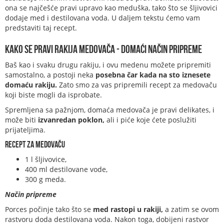
ona se najčešće pravi upravo kao meduška, tako što se šljivovici
dodaje med i destilovana voda. U daljem tekstu ćemo vam
predstaviti taj recept.
Kako se pravi rakija medovača - domaći način pripreme
Baš kao i svaku drugu rakiju, i ovu medenu možete pripremiti
samostalno, a postoji neka
posebna čar kada na sto iznesete
domaću rakiju.
Zato smo za vas pripremili recept za medovaču
koji biste mogli da isprobate.
Spremljena sa pažnjom, domaća medovača je pravi delikates, i
može biti
izvanredan poklon,
ali i piće koje ćete poslužiti
prijateljima.
Recept za medovaču
1 l šljivovice,
400 ml destilovane vode,
300 g meda.
Način pripreme
Porces počinje tako što se
med rastopi u rakiji,
a zatim se ovom
rastvoru doda destilovana voda. Nakon toga, dobijeni rastvor