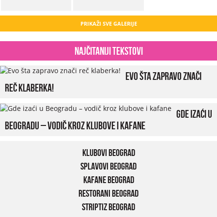
PRIKAŽI SVE GALERIJE
Najčitaniji tekstovi
Evo šta zapravo znači
reč klaberka!
Gde izaći u
Beogradu – vodič kroz klubove i kafane
Klubovi Beograd
Splavovi Beograd
Kafane Beograd
Restorani Beograd
Striptiz Beograd