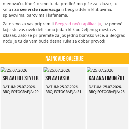
medovaču. Kao što smo tu da predložimo piće za izlazak, tu
smo i
za sve vrste rezervacija
u beogradskim klubovima,
splavovima, barovima i kafanama.
Zato smo za vas pripremili
Beograd noću aplikaciju
, uz pomoć
koje ste vas uvek deli samo jedan klik od željenog mesta zs
izlazak. Zato se pripremite za još jedno bomsko veče, a Beograd
noću je tu da vam bude desna ruka za dobar provod!
Najnovije Galerije
Splav Freestyler
Splav Lasta
Kafana Limun Žut
DATUM: 25.07.2026.
DATUM: 25.07.2026.
DATUM: 25.07.2026.
BROJ FOTOGRAFIJA: 29
BROJ FOTOGRAFIJA: 31
BROJ FOTOGRAFIJA: 28