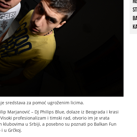
R
St
B
Ka
nje sredstava za pomoć ugroženim licima.
ilip Marjanović – DJ Philips Blue, dolaze iz Beograda i krasi
 Visoki profesionalizam i timski rad, otvorio im je vrata
m klubovima u Srbiji, a posebno su poznati po Balkan Fun
 i u Grčkoj.