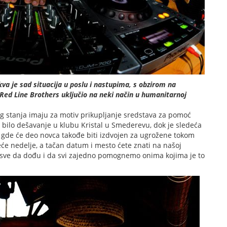
 je sad situacija u poslu i nastupima, s obzirom na
i Red Line Brothers uključio na neki način u humanitarnoj
 stanja imaju za motiv prikupljanje sredstava za pomoć
 bilo dešavanje u klubu Kristal u Smederevu, dok je sledeća
 gde će deo novca takođe biti izdvojen za ugrožene tokom
će nedelje, a tačan datum i mesto ćete znati na našoj
o sve da dođu i da svi zajedno pomognemo onima kojima je to