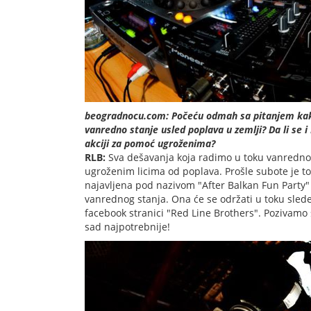
beogradnocu.com: Počeću odmah sa pitanjem kakva
vanredno stanje usled poplava u zemlji? Da li se 
akciji za pomoć ugroženima?
RLB:
Sva dešavanja koja radimo u toku vanrednog
ugroženim licima od poplava. Prošle subote je to
najavljena pod nazivom "After Balkan Fun Party"
vanrednog stanja. Ona će se održati u toku slede
facebook stranici "Red Line Brothers". Pozivam
sad najpotrebnije!