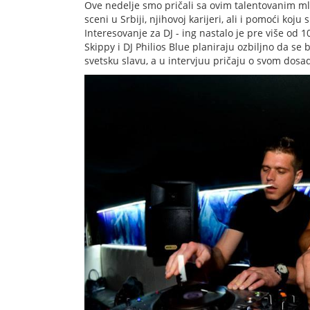
Ove nedelje smo pričali sa ovim talentovanim ml
sceni u Srbiji, njihovoj karijeri, ali i pomoći ko
Interesovanje za DJ - ing nastalo je pre više od 1
Skippy i DJ Philios Blue planiraju ozbiljno da se 
svetsku slavu, a u intervjuu pričaju o svom dosa