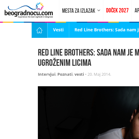
DOČEK 2027
AP
MESTA ZA IZLAZAK
Vesti
Red Line Brothers: Sada nam 
Red Line Brothers: Sada nam je 
ugroženim licima
Intervjui
,
Poznati
,
vesti
•
20. Maj 2014.