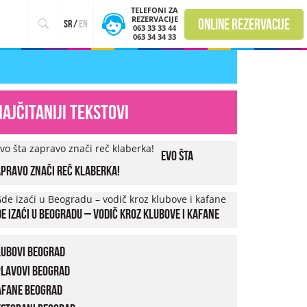
TELEFONI ZA
REZERVACIJE
online rezervacije
sr
/
en
063 33 33 44
063 34 34 33
Najčitaniji tekstovi
Evo šta
pravo znači reč klaberka!
e izaći u Beogradu – vodič kroz klubove i kafane
lubovi Beograd
plavovi Beograd
afane Beograd