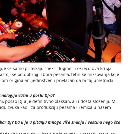
gde se samo pritiskaju “neki” dugmići i okreću dva kruga
sastoji se od dobrog izbora pesama, tehnike miksovanja koje
 biti originalan, jedinstven i privlačan da bi taj umetnički
nologija važni u poslu DJ-a?
posao Dj-a je definitivno olakšan, ali i dosta složeniji. Mi
radu zvuka kao i za produkciju pesama i remixa u našem
ar DJ? Da li je u pitanju mnogo više znanja i veština nego što