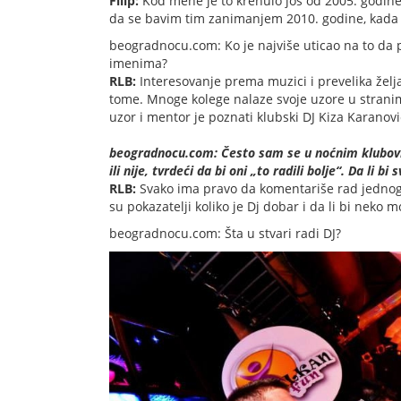
Filip:
Kod mene je to krenulo još od 2005. godine 
da se bavim tim zanimanjem 2010. godine, kada
beogradnocu.com: Ko je najviše uticao na to da
imenima?
RLB:
Interesovanje prema muzici i prevelika žel
tome. Mnoge kolege nalaze svoje uzore u stranim
uzor i mentor je poznati klubski DJ Kiza Karanov
beogradnocu.com: Često sam se u noćnim klubovima
ili nije, tvrdeći da bi oni „to radili bolje“. Da li 
RLB:
Svako ima pravo da komentariše rad jednog 
su pokazatelji koliko je Dj dobar i da li bi neko 
beogradnocu.com: Šta u stvari radi DJ?