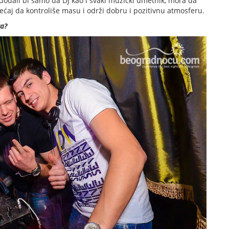
odali bi samo da DJ kao i svaki muzički umetnik, mora da
sećaj da kontroliše masu i održi dobru i pozitivnu atmosferu.
va?