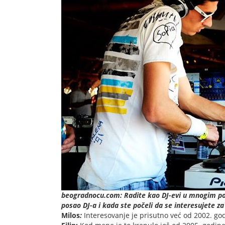
beogradnocu.com: Radite kao DJ-evi u mnogim po
posao DJ-a i kada ste počeli da se interesujete z
Milos
:
Interesovanje je prisutno već od 2002. g