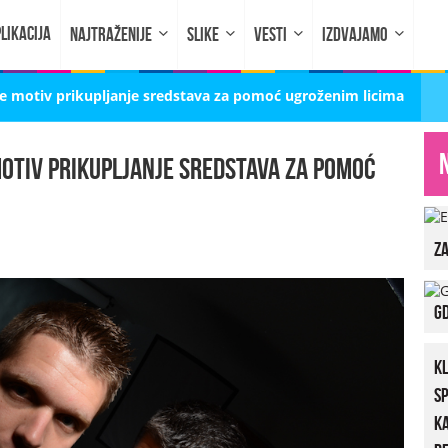
LIKACIJA
NAJTRAŽENIJE
SLIKE
VESTI
IZDVAJAMO
je motiv prikupljanje sredstava za pomoć ugroženim licima
motiv prikupljanje sredstava za pomoć
za
Gd
K
S
K