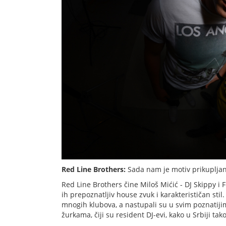
Red Line Brothers:
Sada nam je motiv prikuplja
Red Line Brothers čine Miloš Mićić - DJ Skippy i F
ih prepoznatljiv house zvuk i karakterističan stil.
mnogih klubova, a nastupali su u svim poznatiji
žurkama, čiji su resident DJ-evi, kako u Srbiji tako