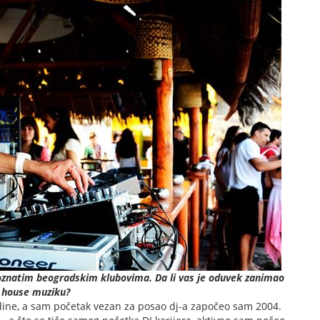
znatim beogradskim klubovima. Da li vas je oduvek zanimao
a house muziku?
odine, a sam početak vezan za posao dj-a započeo sam 2004.