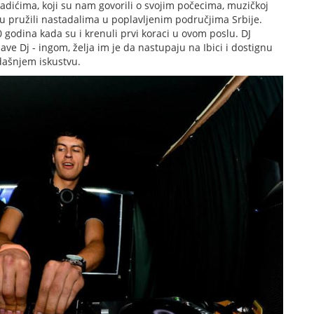
adićima, koji su nam govorili o svojim počecima, muzičkoj
ju su pružili nastadalima u poplavljenim područjima Srbije.
0 godina kada su i krenuli prvi koraci u ovom poslu. DJ
bave Dj - ingom, želja im je da nastupaju na Ibici i dostignu
dašnjem iskustvu.