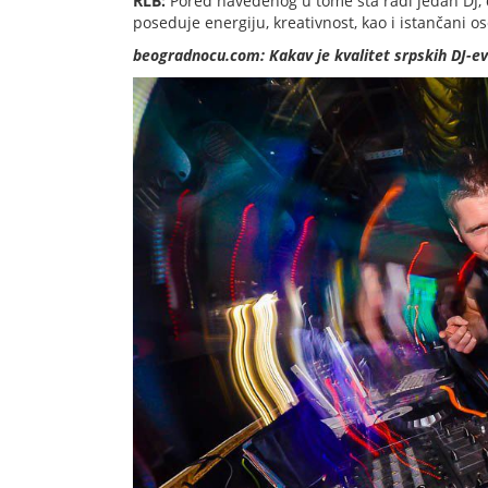
RLB:
Pored navedenog u tome šta radi jedan DJ, d
poseduje energiju, kreativnost, kao i istančani o
beogradnocu.com: Kakav je kvalitet srpskih DJ-e