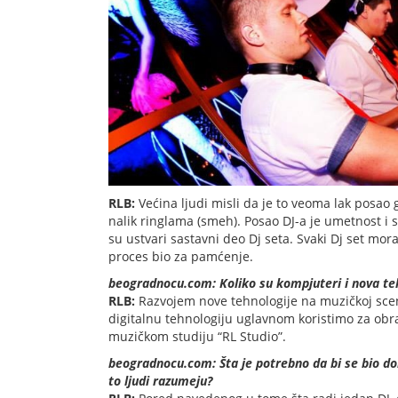
RLB:
Većina ljudi misli da je to veoma lak posao 
nalik ringlama (smeh). Posao DJ-a je umetnost i 
su ustvari sastavni deo Dj seta. Svaki Dj set mora
proces bio za pamćenje.
beogradnocu.com: Koliko su kompjuteri i nova teh
RLB:
Razvojem nove tehnologije na muzičkoj sceni, 
digitalnu tehnologiju uglavnom koristimo za ob
muzičkom studiju “RL Studio”.
beogradnocu.com: Šta je potrebno da bi se bio dob
to ljudi razumeju?