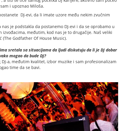
, a što se tiče samog početka DJ karijere, aktivno sam počeo
 sam i upoznao Miloša.
 postanete DJ-evi, da li imate uzore među nekim zvučnim
ja nas je podstakla da postanemo DJ-evi i da se oprobamo u
 izvođacima, međutim, kod nas je to drugačije. Naš veliki
ić (The Godfather Of House Music).
 sretala sa situacijama da ljudi diskutuju da li je DJ dobar
bi svako mogao da bude DJ?
DJ-a, međutim kvalitet, izbor muzike i sam profesionalizam
mogao time da se bavi.