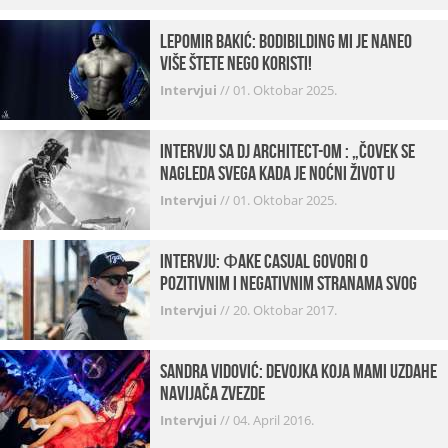
Lepomir Bakić: Bodibilding mi je naneo
više štete nego koristi!
Intervjui
//
01. Oktobar 2025.
Intervju sa DJ Architect-om : „Čovek se
nagleda svega kada je noćni život u
pitanju. U klubovima najmanje vidim
Intervjui
//
01. Oktobar 2025.
provod“
INTERVJU: Фake Casual govori o
pozitivnim i negativnim stranama svog
posla, počecima, omiljenim mestima …
Intervjui
//
20. Oktobar 2017.
Sandra Vidović: devojka koja mami uzdahe
navijača Zvezde
Intervjui
//
04. April 2016.