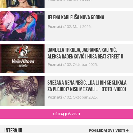
Jelena Karleuša Nova godina
Poznati
//
02. Mart 2026.
Danijela Trkulja, Jadranka Kalinić,
Aleksa Radenković i Husa Beat Street u
Kabareu 13
Poznati
//
02. Oktobar 2025.
Snežana Nena Nešić: „Da li bih se slikala
za Plejboj? Nisu me zvali…“ (FOTO+VIDEO)
Poznati
//
02. Oktobar 2025.
UČITAJ JOŠ VESTI
Intervjui
POGLEDAJ SVE VESTI