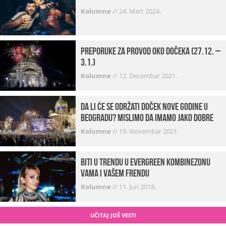
Kolumne
//
24. Mart 2024.
Preporuke za provod oko dočeka (27.12. –
3.1.)
Kolumne
//
12. Decembar 2021.
Da li će se održati doček Nove godine u
Beogradu? Mislimo da imamo jako DOBRE
VESTI!
Kolumne
//
19. Novembar 2021.
Biti u trendu u Evergreen kombinezonu
vama i vašem frendu
Kolumne
//
11. Jun 2018.
UČITAJ JOŠ VESTI