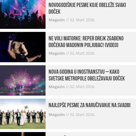
Novogodišnje pesme koje obeleže svaki
Doček
Magazin
//
02. Mart 2026.
Ne voli matorke: Reper Drejk zgađeno
dočekao Madonin poljubac! (VIDEO)
Magazin
//
02. Mart 2026.
Nova godina u inostranstvu – kako
svetske metropole obeležavaju doček
Magazin
//
02. Mart 2026.
Najlepše pesme za naručivanje na svadbi
Magazin
//
02. Mart 2026.