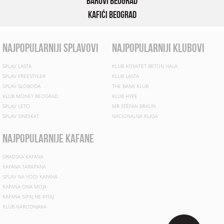
Barovi Beograd
Kafići Beograd
najpopularniji splavovi
najpopularniji klubovi
SPLAV LASTA
KLUB KOMITET BETON HALA
SPLAV FREESTYLER
KLUB LASTA
SPLAV SLOBODA
THE BANK KLUB
KLUB MONEY BEOGRAD
KLUB HYPE
SPLAV LETO
MR STEFAN BRAUN
SPLAV SINDIKAT
NACIONALNA KLASA
najpopularnije kafane
GRADSKA KAFANA
KAFANA TARAPANA
SPLAV NA VODI KAFANA
KAFANA ONA MOJA
KAFANA SIPAJ NE PITAJ
KLUB NARODNJAKA