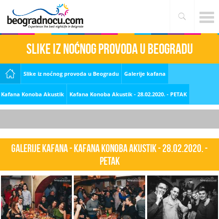
Slike iz noćnog provoda u Beogradu
Slike iz noćnog provoda u Beogradu
Galerije kafana
Kafana Konoba Akustik
Kafana Konoba Akustik - 28.02.2020. - PETAK
Galerije kafana - Kafana Konoba Akustik - 28.02.2020. -
PETAK