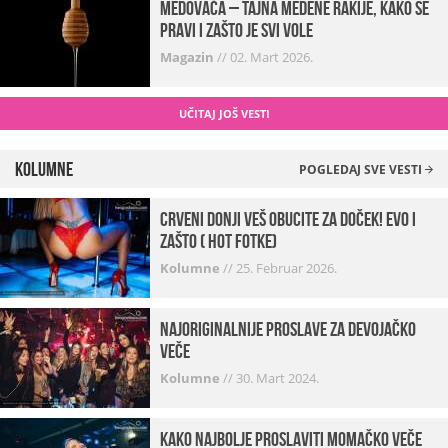
Medovača – tajna medene rakije, kako se
pravi i zašto je svi vole
Magazin
//
02. Mart 2026.
UČITAJ JOŠ VESTI
Kolumne
POGLEDAJ SVE VESTI
Crveni donji veš obucite za doček! Evo i
zašto ( hot fotke)
Kolumne
//
25. Februar 2026.
Najoriginalnije proslave za devojačko
veče
Kolumne
//
30. Mart 2024.
Kako najbolje proslaviti momačko veče