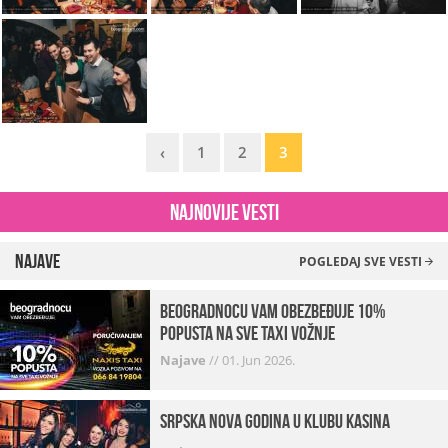
‹
1
2
3
Najnovije vesti
Najave
POGLEDAJ SVE VESTI
beogradnocu vam obezbeđuje 10%
popusta na sve taxi vožnje
Najave
//
01. Jun 2026.
Srpska Nova godina u klubu Kasina