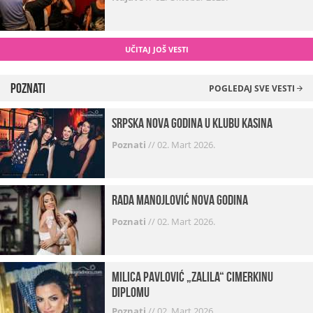
UČITAJ JOŠ VESTI
Poznati
POGLEDAJ SVE VESTI
Srpska Nova godina u klubu Kasina
Poznati
//
02. Mart 2026.
Rada Manojlović Nova godina
Poznati
//
02. Mart 2026.
Milica Pavlović „zalila“ cimerkinu
diplomu
Poznati
//
02. Mart 2026.