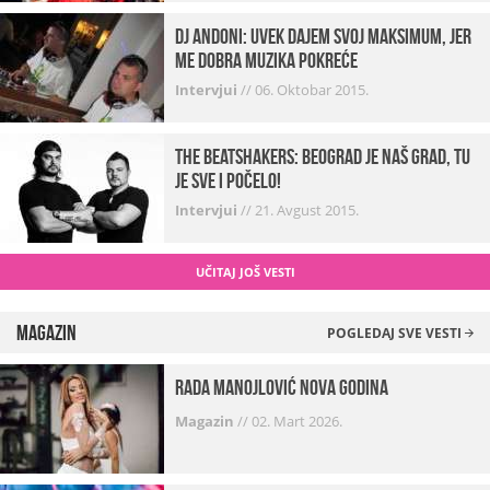
Dj Andoni: Uvek dajem svoj maksimum, jer
me dobra muzika pokreće
Intervjui
//
06. Oktobar 2015.
The Beatshakers: Beograd je naš grad, tu
je sve i počelo!
Intervjui
//
21. Avgust 2015.
UČITAJ JOŠ VESTI
Magazin
POGLEDAJ SVE VESTI
Rada Manojlović Nova godina
Magazin
//
02. Mart 2026.