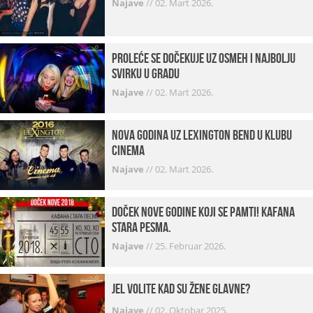
Najave
//
02. Mart 2026.
Proleće se dočekuje uz osmeh i najbolju
svirku u gradu
Najave
//
02. Mart 2026.
Nova godina uz Lexington bend u klubu
Cinema
Najave
//
02. Mart 2026.
Doček Nove godine koji se pamti! Kafana
Stara pesma.
Najave
//
25. Februar 2026.
Jel volite kad su žene glavne?
Najave
//
02. Oktobar 2025.