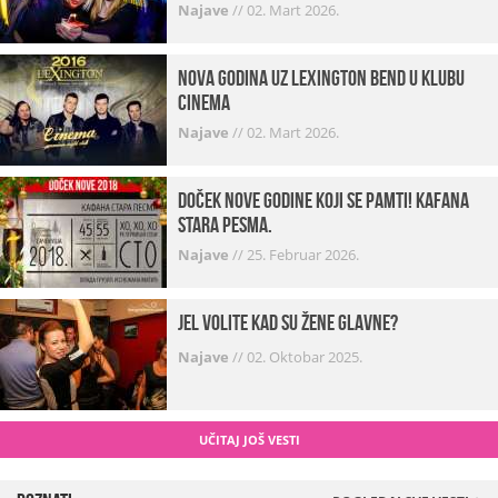
Najave
//
02. Mart 2026.
Nova godina uz Lexington bend u klubu
Cinema
Najave
//
02. Mart 2026.
Doček Nove godine koji se pamti! Kafana
Stara pesma.
Najave
//
25. Februar 2026.
Jel volite kad su žene glavne?
Najave
//
02. Oktobar 2025.
UČITAJ JOŠ VESTI