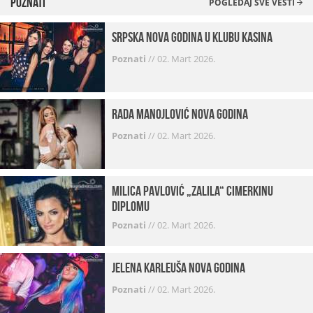
Poznati
POGLEDAJ SVE VESTI
Srpska Nova godina u klubu Kasina
Poznati
//
02. Mart 2026.
Rada Manojlović Nova godina
Poznati
//
02. Mart 2026.
Milica Pavlović „zalila“ cimerkinu
diplomu
Poznati
//
02. Mart 2026.
Jelena Karleuša Nova godina
Poznati
//
02. Mart 2026.