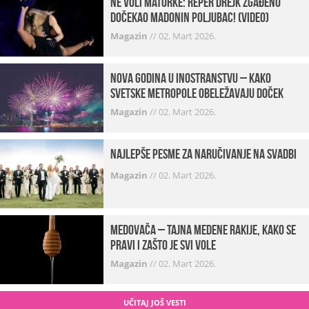
Ne voli matorke: Reper Drejk zgađeno
dočekao Madonin poljubac! (VIDEO)
Magazin
//
02. Mart 2026.
Nova godina u inostranstvu – kako
svetske metropole obeležavaju doček
Magazin
//
02. Mart 2026.
Najlepše pesme za naručivanje na svadbi
Magazin
//
02. Mart 2026.
Medovača – tajna medene rakije, kako se
pravi i zašto je svi vole
Magazin
//
02. Mart 2026.
UČITAJ JOŠ VESTI