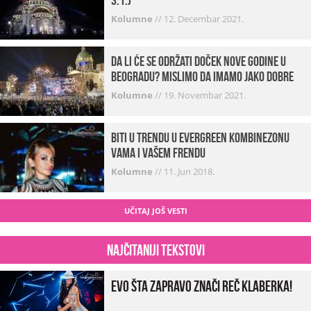
3.1.)
Kolumne
//
12. Decembar 2021.
Da li će se održati doček Nove godine u
Beogradu? Mislimo da imamo jako DOBRE
VESTI!
Kolumne
//
19. Novembar 2021.
Biti u trendu u Evergreen kombinezonu
vama i vašem frendu
Kolumne
//
11. Jun 2018.
UČITAJ JOŠ VESTI
Najčitaniji tekstovi
Evo šta zapravo znači reč klaberka!