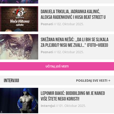
Danijela Trkulja, Jadranka Kalinić,
Aleksa Radenković i Husa Beat Street u
Kabareu 13
Poznati
//
02. Oktobar 2025.
Snežana Nena Nešić: „Da li bih se slikala
za Plejboj? Nisu me zvali…“ (FOTO+VIDEO)
Poznati
//
02. Oktobar 2025.
UČITAJ JOŠ VESTI
Intervjui
POGLEDAJ SVE VESTI
Lepomir Bakić: Bodibilding mi je naneo
više štete nego koristi!
Intervjui
//
01. Oktobar 2025.