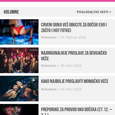
Kolumne
POGLEDAJ SVE VESTI
Crveni donji veš obucite za doček! Evo i
zašto ( hot fotke)
Kolumne
//
25. Februar 2026.
Najoriginalnije proslave za devojačko
veče
Kolumne
//
30. Mart 2024.
Kako najbolje proslaviti momačko veče
Kolumne
//
24. Mart 2024.
Preporuke za provod oko dočeka (27.12. –