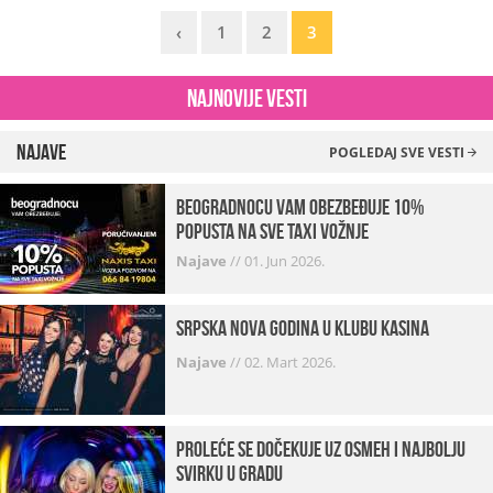
‹
1
2
3
Najnovije vesti
Najave
POGLEDAJ SVE VESTI
beogradnocu vam obezbeđuje 10%
popusta na sve taxi vožnje
Najave
//
01. Jun 2026.
Srpska Nova godina u klubu Kasina
Najave
//
02. Mart 2026.
Proleće se dočekuje uz osmeh i najbolju
svirku u gradu