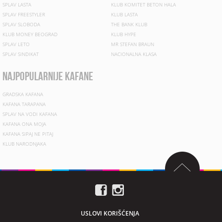
SPLAV LASTA
KLUB KOMITET BETON HALA
SPLAV FREESTYLER
KLUB LASTA
SPLAV SLOBODA
THE BANK KLUB
KLUB MONEY BEOGRAD
KLUB HYPE
SPLAV LETO
MR STEFAN BRAUN
SPLAV SINDIKAT
NACIONALNA KLASA
najpopularnije kafane
GRADSKA KAFANA
KAFANA TARAPANA
SPLAV NA VODI KAFANA
KAFANA ONA MOJA
KAFANA SIPAJ NE PITAJ
KLUB NARODNJAKA
USLOVI KORIŠĆENJA