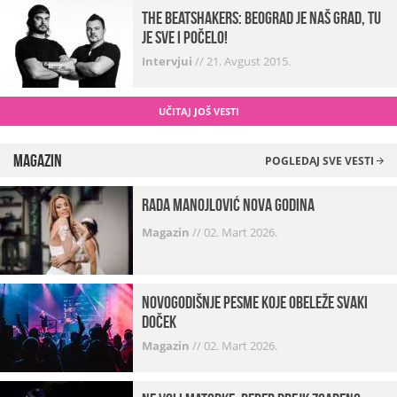
The Beatshakers: Beograd je naš grad, tu
je sve i počelo!
Intervjui
//
21. Avgust 2015.
UČITAJ JOŠ VESTI
Magazin
POGLEDAJ SVE VESTI
Rada Manojlović Nova godina
Magazin
//
02. Mart 2026.
Novogodišnje pesme koje obeleže svaki
Doček
Magazin
//
02. Mart 2026.