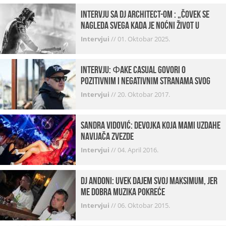
Intervju sa DJ Architect-om : „Čovek se
nagleda svega kada je noćni život u
pitanju. U klubovima najmanje vidim
Intervjui
//
01. Oktobar 2025.
provod“
INTERVJU: Фake Casual govori o
pozitivnim i negativnim stranama svog
posla, počecima, omiljenim mestima …
Intervjui
//
20. Oktobar 2017.
Sandra Vidović: devojka koja mami uzdahe
navijača Zvezde
Intervjui
//
04. April 2016.
Dj Andoni: Uvek dajem svoj maksimum, jer
me dobra muzika pokreće
Intervjui
//
06. Oktobar 2015.