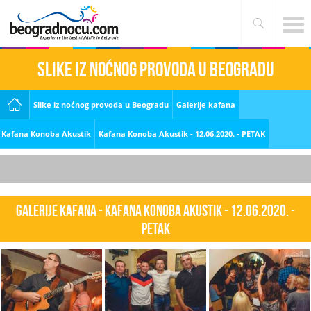
Slike iz noćnog provoda u Beogradu
Slike iz noćnog provoda u Beogradu
Galerije kafana
Kafana Konoba Akustik
Kafana Konoba Akustik - 12.06.2020. - PETAK
Galerije kafana - Kafana Konoba Akustik - 12.06.2020. -
PETAK