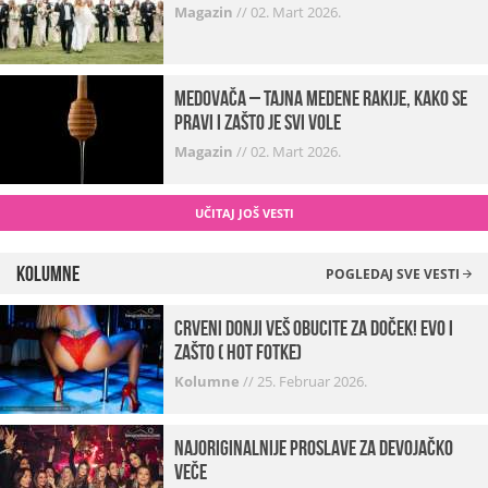
Magazin
//
02. Mart 2026.
Medovača – tajna medene rakije, kako se
pravi i zašto je svi vole
Magazin
//
02. Mart 2026.
UČITAJ JOŠ VESTI
Kolumne
POGLEDAJ SVE VESTI
Crveni donji veš obucite za doček! Evo i
zašto ( hot fotke)
Kolumne
//
25. Februar 2026.
Najoriginalnije proslave za devojačko
veče