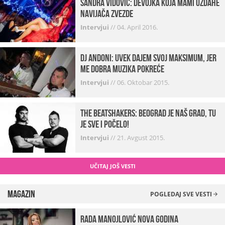
Sandra Vidović: devojka koja mami uzdahe
navijača Zvezde
Intervjui
//
04. April 2016.
Dj Andoni: Uvek dajem svoj maksimum, jer
me dobra muzika pokreće
Intervjui
//
06. Oktobar 2015.
The Beatshakers: Beograd je naš grad, tu
je sve i počelo!
Intervjui
//
21. Avgust 2015.
UČITAJ JOŠ VESTI
Magazin
POGLEDAJ SVE VESTI
Rada Manojlović Nova godina