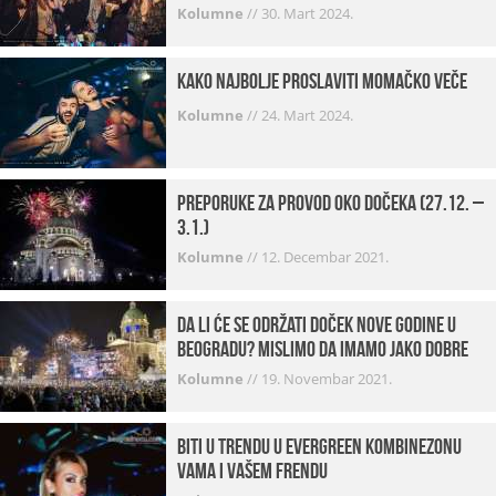
Kolumne
//
30. Mart 2024.
Kako najbolje proslaviti momačko veče
Kolumne
//
24. Mart 2024.
Preporuke za provod oko dočeka (27.12. –
3.1.)
Kolumne
//
12. Decembar 2021.
Da li će se održati doček Nove godine u
Beogradu? Mislimo da imamo jako DOBRE
VESTI!
Kolumne
//
19. Novembar 2021.
Biti u trendu u Evergreen kombinezonu
vama i vašem frendu