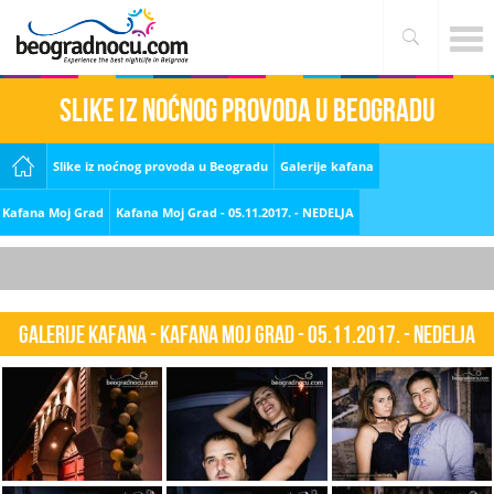
Slike iz noćnog provoda u Beogradu
Slike iz noćnog provoda u Beogradu
Galerije kafana
Kafana Moj Grad
Kafana Moj Grad - 05.11.2017. - NEDELJA
Galerije kafana - Kafana Moj Grad - 05.11.2017. - NEDELJA