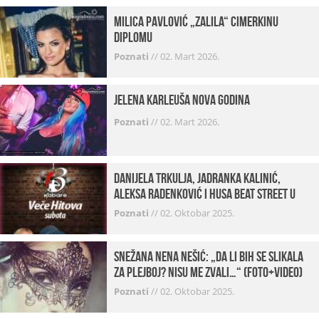
Milica Pavlović „zalila“ cimerkinu
diplomu
Poznati
//
02. Mart 2026.
Jelena Karleuša Nova godina
Poznati
//
02. Mart 2026.
Danijela Trkulja, Jadranka Kalinić,
Aleksa Radenković i Husa Beat Street u
Kabareu 13
Poznati
//
02. Oktobar 2025.
Snežana Nena Nešić: „Da li bih se slikala
za Plejboj? Nisu me zvali…“ (FOTO+VIDEO)
Poznati
//
02. Oktobar 2025.