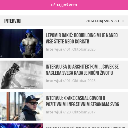
UČITAJ JOŠ VESTI
Intervjui
POGLEDAJ SVE VESTI
Lepomir Bakić: Bodibilding mi je naneo
više štete nego koristi!
Intervjui
//
01. Oktobar 2025.
Intervju sa DJ Architect-om : „Čovek se
nagleda svega kada je noćni život u
pitanju. U klubovima najmanje vidim
Intervjui
//
01. Oktobar 2025.
provod“
INTERVJU: Фake Casual govori o
pozitivnim i negativnim stranama svog
posla, počecima, omiljenim mestima …
Intervjui
//
20. Oktobar 2017.