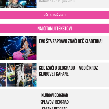
Kolumne
//
11. Jun 2018.
UČITAJ JOŠ VESTI
Najčitaniji tekstovi
Evo šta zapravo znači reč klaberka!
Gde izaći u Beogradu – vodič kroz
klubove i kafane
Klubovi Beograd
Splavovi Beograd
Kafane Beograd