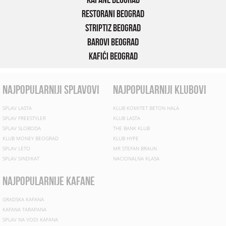
Restorani Beograd
Striptiz Beograd
Barovi Beograd
Kafići Beograd
najpopularniji splavovi
najpopularniji klubovi
SPLAV LASTA
KLUB KOMITET BETON HALA
SPLAV FREESTYLER
KLUB LASTA
SPLAV SLOBODA
THE BANK KLUB
KLUB MONEY BEOGRAD
KLUB HYPE
SPLAV LETO
MR STEFAN BRAUN
SPLAV SINDIKAT
NACIONALNA KLASA
najpopularnije kafane
GRADSKA KAFANA
KAFANA TARAPANA
SPLAV NA VODI KAFANA