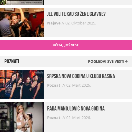
Jel volite kad su žene glavne?
Najave
//
02. Oktobar 2025.
UČITAJ JOŠ VESTI
Poznati
POGLEDAJ SVE VESTI
Srpska Nova godina u klubu Kasina
Poznati
//
02. Mart 2026.
Rada Manojlović Nova godina
Poznati
//
02. Mart 2026.