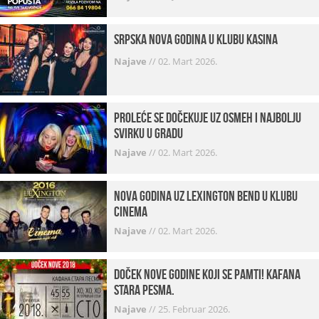
Srpska Nova godina u klubu Kasina
Najave
//
02. Mart 2026.
Proleće se dočekuje uz osmeh i najbolju
svirku u gradu
Najave
//
02. Mart 2026.
Nova godina uz Lexington bend u klubu
Cinema
Najave
//
02. Mart 2026.
Doček Nove godine koji se pamti! Kafana
Stara pesma.
Najave
//
25. Februar 2026.