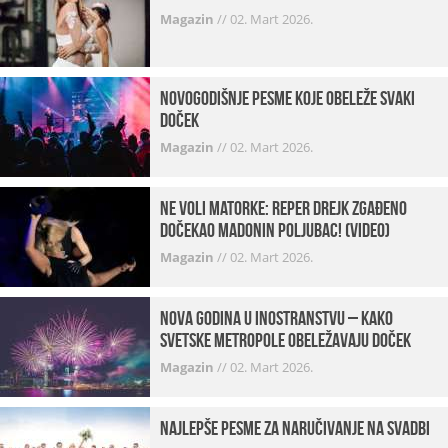
Magazin
//
02. Mart 2026.
Novogodišnje pesme koje obeleže svaki
Doček
Magazin
//
02. Mart 2026.
Ne voli matorke: Reper Drejk zgađeno
dočekao Madonin poljubac! (VIDEO)
Magazin
//
02. Mart 2026.
Nova godina u inostranstvu – kako
svetske metropole obeležavaju doček
Magazin
//
02. Mart 2026.
Najlepše pesme za naručivanje na svadbi