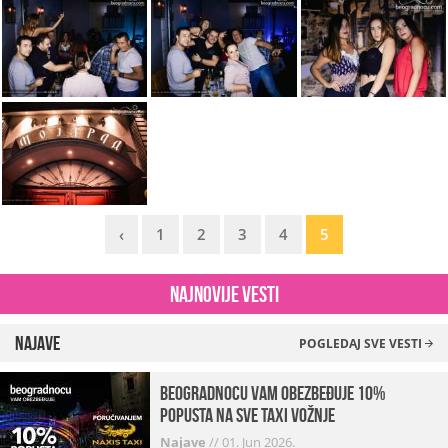
‹
1
2
3
4
5
Najnovije vesti
Najave
POGLEDAJ SVE VESTI
beogradnocu vam obezbeđuje 10%
popusta na sve taxi vožnje
Najave
//
01. Jun 2026.