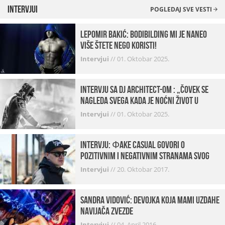
Intervjui
POGLEDAJ SVE VESTI
Lepomir Bakić: Bodibilding mi je naneo
više štete nego koristi!
Intervjui
//
01. Oktobar 2025.
Intervju sa DJ Architect-om : „Čovek se
nagleda svega kada je noćni život u
pitanju. U klubovima najmanje vidim
Intervjui
//
01. Oktobar 2025.
provod“
INTERVJU: Фake Casual govori o
pozitivnim i negativnim stranama svog
posla, počecima, omiljenim mestima …
Intervjui
//
20. Oktobar 2017.
Sandra Vidović: devojka koja mami uzdahe
navijača Zvezde
Intervjui
//
04. April 2016.