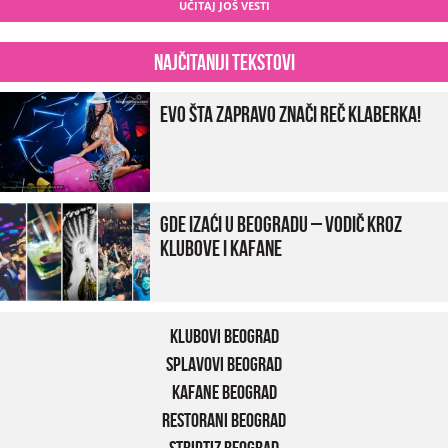
UČITAJ JOŠ VESTI
Najčitaniji tekstovi
Evo šta zapravo znači reč klaberka!
Gde izaći u Beogradu – vodič kroz
klubove i kafane
Klubovi Beograd
Splavovi Beograd
Kafane Beograd
Restorani Beograd