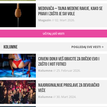
Medovača – tajna medene rakije, kako se
pravi i zašto je svi vole
Magazin
//
02. Mart 2026.
UČITAJ JOŠ VESTI
Kolumne
POGLEDAJ SVE VESTI
Crveni donji veš obucite za doček! Evo i
zašto ( hot fotke)
Kolumne
//
25. Februar 2026.
Najoriginalnije proslave za devojačko
veče
Kolumne
//
30. Mart 2024.