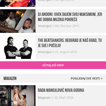
Dj Andoni: Uvek dajem svoj maksimum, jer
me dobra muzika pokreće
Intervjui
//
06. Oktobar 2015.
The Beatshakers: Beograd je naš grad, tu
je sve i počelo!
Intervjui
//
21. Avgust 2015.
UČITAJ JOŠ VESTI
Magazin
POGLEDAJ SVE VESTI
Rada Manojlović Nova godina
Magazin
//
02. Mart 2026.