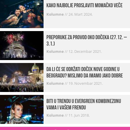
Kako najbolje proslaviti momačko veče
Kolumne
//
24. Mart 2024.
Preporuke za provod oko dočeka (27.12. –
3.1.)
Kolumne
//
12. Decembar 2021.
Da li će se održati doček Nove godine u
Beogradu? Mislimo da imamo jako DOBRE
VESTI!
Kolumne
//
19. Novembar 2021.
Biti u trendu u Evergreen kombinezonu
vama i vašem frendu
Kolumne
//
11. Jun 2018.