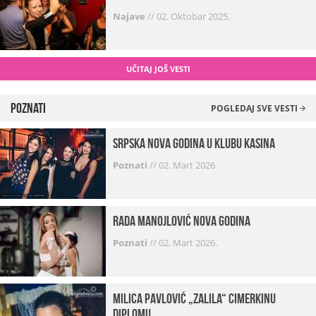
Najave
//
02. Oktobar 2025.
UČITAJ JOŠ VESTI
Poznati
POGLEDAJ SVE VESTI
Srpska Nova godina u klubu Kasina
Poznati
//
02. Mart 2026.
Rada Manojlović Nova godina
Poznati
//
02. Mart 2026.
Milica Pavlović „zalila“ cimerkinu
diplomu