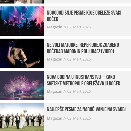
Novogodišnje pesme koje obeleže svaki
Doček
Magazin
//
02. Mart 2026.
Ne voli matorke: Reper Drejk zgađeno
dočekao Madonin poljubac! (VIDEO)
Magazin
//
02. Mart 2026.
Nova godina u inostranstvu – kako
svetske metropole obeležavaju doček
Magazin
//
02. Mart 2026.
Najlepše pesme za naručivanje na svadbi
Magazin
//
02. Mart 2026.