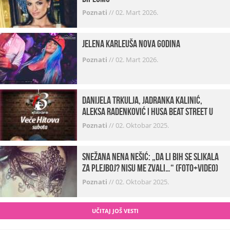
Poznati
//
02. Mart 2026.
Jelena Karleuša Nova godina
Poznati
//
02. Mart 2026.
Danijela Trkulja, Jadranka Kalinić,
Aleksa Radenković i Husa Beat Street u
Kabareu 13
Poznati
//
02. Oktobar 2025.
Snežana Nena Nešić: „Da li bih se slikala
za Plejboj? Nisu me zvali…“ (FOTO+VIDEO)
Poznati
//
02. Oktobar 2025.
UČITAJ JOŠ VESTI