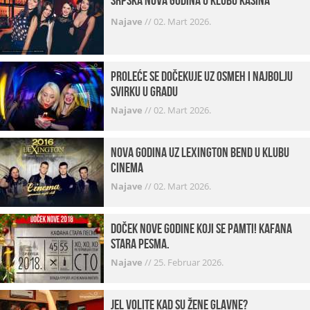
Srpska Nova godina u klubu Kasina
Najave
//
02. Mart 2026.
Proleće se dočekuje uz osmeh i najbolju
svirku u gradu
Najave
//
02. Mart 2026.
Nova godina uz Lexington bend u klubu
Cinema
Najave
//
02. Mart 2026.
Doček Nove godine koji se pamti! Kafana
Stara pesma.
Najave
//
25. Februar 2026.
Jel volite kad su žene glavne?