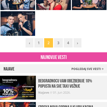
‹
1
2
3
4
›
Najnovije vesti
Najave
POGLEDAJ SVE VESTI
beogradnocu vam obezbeđuje 10%
popusta na sve taxi vožnje
Najave
//
01. Jun 2026.