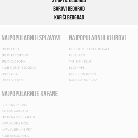
Striptiz Beograd
Barovi Beograd
Kafići Beograd
najpopularniji splavovi
najpopularniji klubovi
SPLAV LASTA
KLUB KOMITET BETON HALA
SPLAV FREESTYLER
KLUB LASTA
SPLAV SLOBODA
THE BANK KLUB
KLUB MONEY BEOGRAD
KLUB HYPE
SPLAV LETO
MR STEFAN BRAUN
SPLAV SINDIKAT
NACIONALNA KLASA
najpopularnije kafane
GRADSKA KAFANA
KAFANA TARAPANA
SPLAV NA VODI KAFANA
KAFANA ONA MOJA
KAFANA SIPAJ NE PITAJ
KLUB NARODNJAKA