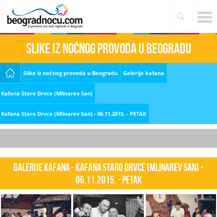
Slike iz noćnog provoda u Beogradu
Slike iz noćnog provoda u Beogradu
Galerije kafana
Kafana Staro Drvce (Mlinarev San)
Kafana Staro Drvce (Mlinarev San) - 06.11.2015. - PETAK
Galerije kafana - Kafana Staro Drvce (Mlinarev San) -
06.11.2015. - PETAK