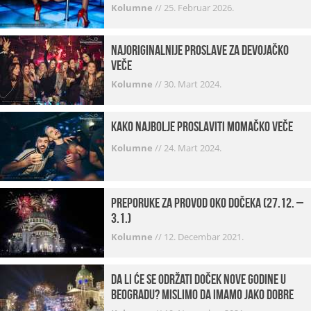
Kolumne
//
25. Februar 2026.
Najoriginalnije proslave za devojačko
veče
Kolumne
//
30. Mart 2024.
Kako najbolje proslaviti momačko veče
Kolumne
//
24. Mart 2024.
Preporuke za provod oko dočeka (27.12. –
3.1.)
Kolumne
//
12. Decembar 2021.
Da li će se održati doček Nove godine u
Beogradu? Mislimo da imamo jako DOBRE
VESTI!