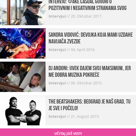
INTERVJU: Фake Casual govori o
pozitivnim i negativnim stranama svog
posla, počecima, omiljenim mestima …
Intervjui
//
20. Oktobar 2017.
Sandra Vidović: devojka koja mami uzdahe
navijača Zvezde
Intervjui
//
04. April 2016.
Dj Andoni: Uvek dajem svoj maksimum, jer
me dobra muzika pokreće
Intervjui
//
06. Oktobar 2015.
The Beatshakers: Beograd je naš grad, tu
je sve i počelo!
Intervjui
//
21. Avgust 2015.
UČITAJ JOŠ VESTI