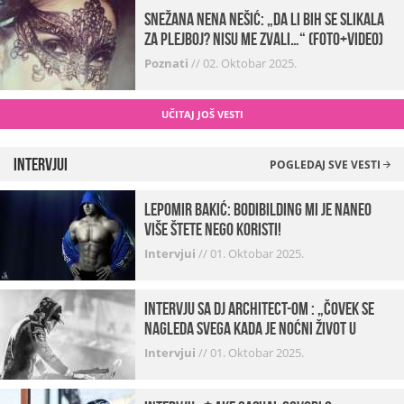
Snežana Nena Nešić: „Da li bih se slikala
za Plejboj? Nisu me zvali…“ (FOTO+VIDEO)
Poznati
//
02. Oktobar 2025.
UČITAJ JOŠ VESTI
Intervjui
POGLEDAJ SVE VESTI
Lepomir Bakić: Bodibilding mi je naneo
više štete nego koristi!
Intervjui
//
01. Oktobar 2025.
Intervju sa DJ Architect-om : „Čovek se
nagleda svega kada je noćni život u
pitanju. U klubovima najmanje vidim
Intervjui
//
01. Oktobar 2025.
provod“