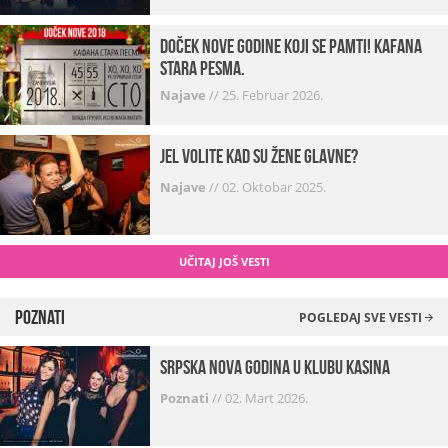
Doček Nove godine koji se pamti! Kafana
Stara pesma.
Najave
//
25. Februar 2026.
Jel volite kad su žene glavne?
Najave
//
02. Oktobar 2025.
UČITAJ JOŠ VESTI
Poznati
POGLEDAJ SVE VESTI
Srpska Nova godina u klubu Kasina
Poznati
//
02. Mart 2026.