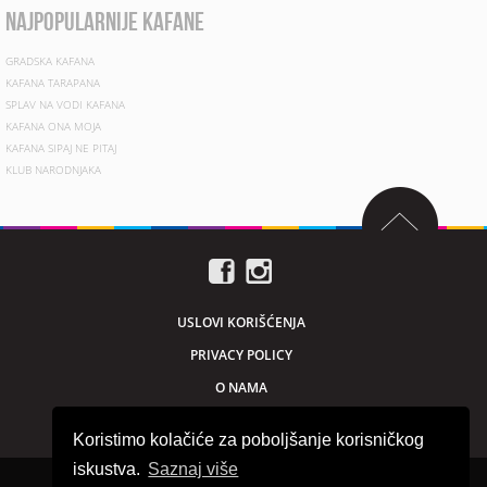
najpopularnije kafane
GRADSKA KAFANA
KAFANA TARAPANA
SPLAV NA VODI KAFANA
KAFANA ONA MOJA
KAFANA SIPAJ NE PITAJ
KLUB NARODNJAKA
USLOVI KORIŠĆENJA
PRIVACY POLICY
O NAMA
MARKETING
Koristimo kolačiće za poboljšanje korisničkog
iskustva.
Saznaj više
Sva prava zadržana © 2026. beogradnocu.com