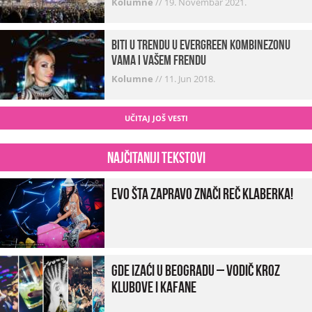
Kolumne
//
19. Novembar 2021.
Biti u trendu u Evergreen kombinezonu
vama i vašem frendu
Kolumne
//
11. Jun 2018.
UČITAJ JOŠ VESTI
Najčitaniji tekstovi
Evo šta zapravo znači reč klaberka!
Gde izaći u Beogradu – vodič kroz
klubove i kafane