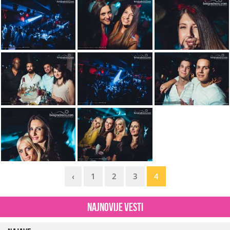
‹
1
2
3
4
Najnovije vesti