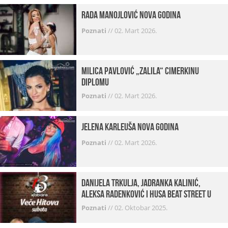
Rada Manojlović Nova godina
Poznati
//
02. Mart 2026.
Milica Pavlović „zalila“ cimerkinu
diplomu
Poznati
//
02. Mart 2026.
Jelena Karleuša Nova godina
Poznati
//
02. Mart 2026.
Danijela Trkulja, Jadranka Kalinić,
Aleksa Radenković i Husa Beat Street u
Kabareu 13
Poznati
//
02. Oktobar 2025.