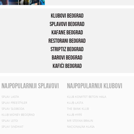
Klubovi Beograd
Splavovi Beograd
Kafane Beograd
Restorani Beograd
Striptiz Beograd
Barovi Beograd
Kafići Beograd
najpopularniji splavovi
najpopularniji klubovi
SPLAV LASTA
KLUB KOMITET BETON HALA
SPLAV FREESTYLER
KLUB LASTA
SPLAV SLOBODA
THE BANK KLUB
KLUB MONEY BEOGRAD
KLUB HYPE
SPLAV LETO
MR STEFAN BRAUN
SPLAV SINDIKAT
NACIONALNA KLASA