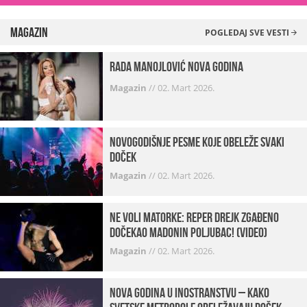
Magazin
POGLEDAJ SVE VESTI
Rada Manojlović Nova godina
Magazin
//
02. Mart 2026.
Novogodišnje pesme koje obeleže svaki
Doček
Magazin
//
02. Mart 2026.
Ne voli matorke: Reper Drejk zgađeno
dočekao Madonin poljubac! (VIDEO)
Magazin
//
02. Mart 2026.
Nova godina u inostranstvu – kako