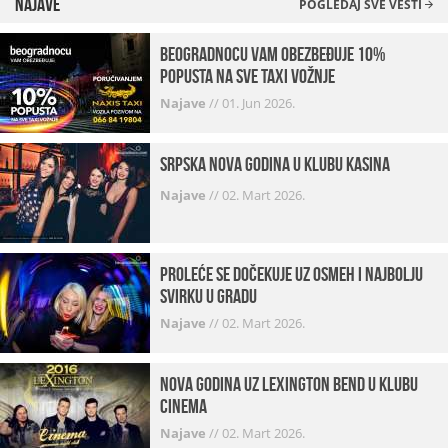
Najave
POGLEDAJ SVE VESTI
beogradnocu vam obezbeđuje 10%
popusta na sve taxi vožnje
Najave
//
01. Jun 2026.
Srpska Nova godina u klubu Kasina
Najave
//
02. Mart 2026.
Proleće se dočekuje uz osmeh i najbolju
svirku u gradu
Najave
//
02. Mart 2026.
Nova godina uz Lexington bend u klubu
Cinema
Najave
//
02. Mart 2026.