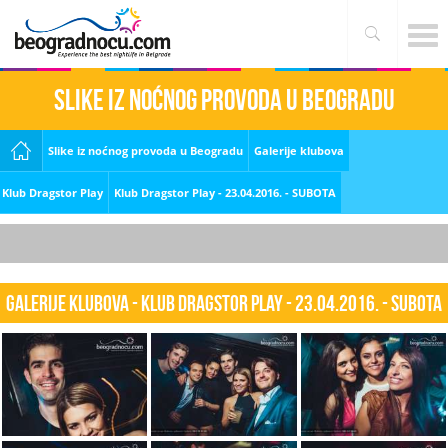
Slike iz noćnog provoda u Beogradu
Slike iz noćnog provoda u Beogradu
Galerije klubova
Klub Dragstor Play
Klub Dragstor Play - 23.04.2016. - SUBOTA
Galerije klubova - Klub Dragstor Play - 23.04.2016. - SUBOTA