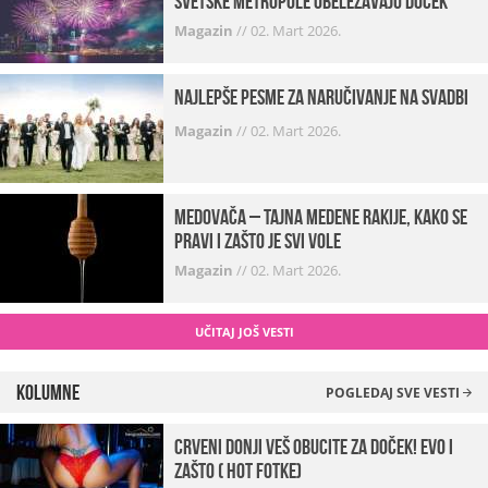
svetske metropole obeležavaju doček
Magazin
//
02. Mart 2026.
Najlepše pesme za naručivanje na svadbi
Magazin
//
02. Mart 2026.
Medovača – tajna medene rakije, kako se
pravi i zašto je svi vole
Magazin
//
02. Mart 2026.
UČITAJ JOŠ VESTI
Kolumne
POGLEDAJ SVE VESTI
Crveni donji veš obucite za doček! Evo i
zašto ( hot fotke)