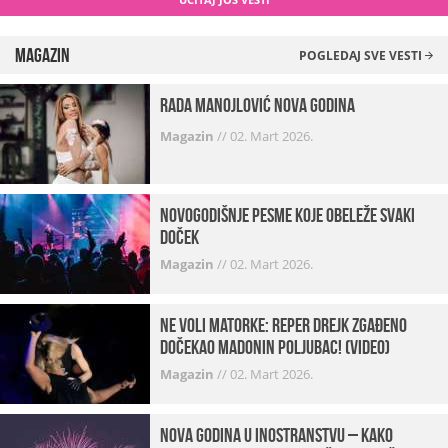
Magazin
POGLEDAJ SVE VESTI
Rada Manojlović Nova godina
Magazin
//
02. Mart 2026.
Novogodišnje pesme koje obeleže svaki
Doček
Magazin
//
02. Mart 2026.
Ne voli matorke: Reper Drejk zgađeno
dočekao Madonin poljubac! (VIDEO)
Magazin
//
02. Mart 2026.
Nova godina u inostranstvu – kako