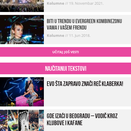
VESTI!
Kolumne
//
19. Novembar 2021.
Biti u trendu u Evergreen kombinezonu
vama i vašem frendu
Kolumne
//
11. Jun 2018.
UČITAJ JOŠ VESTI
Najčitaniji tekstovi
Evo šta zapravo znači reč klaberka!
Gde izaći u Beogradu – vodič kroz
klubove i kafane