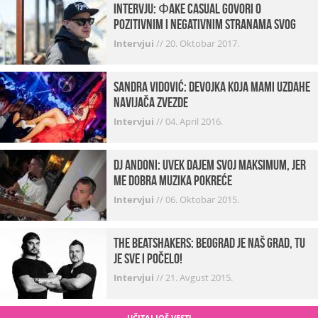
INTERVJU: Фake Casual govori o
pozitivnim i negativnim stranama svog
posla, počecima, omiljenim mestima …
Intervjui
//
20. Oktobar 2017.
Sandra Vidović: devojka koja mami uzdahe
navijača Zvezde
Intervjui
//
04. April 2016.
Dj Andoni: Uvek dajem svoj maksimum, jer
me dobra muzika pokreće
Intervjui
//
06. Oktobar 2015.
The Beatshakers: Beograd je naš grad, tu
je sve i počelo!
Intervjui
//
21. Avgust 2015.
UČITAJ JOŠ VESTI