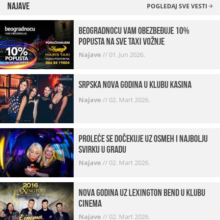
Najave
POGLEDAJ SVE VESTI
beogradnocu vam obezbeđuje 10%
popusta na sve taxi vožnje
Najave
//
01. Jun 2026.
Srpska Nova godina u klubu Kasina
Najave
//
02. Mart 2026.
Proleće se dočekuje uz osmeh i najbolju
svirku u gradu
Najave
//
02. Mart 2026.
Nova godina uz Lexington bend u klubu
Cinema
Najave
//
02. Mart 2026.