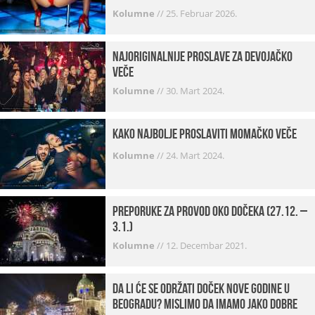
Kolumne
//
25. Februar 2026.
Najoriginalnije proslave za devojačko
veče
Kolumne
//
30. Mart 2024.
Kako najbolje proslaviti momačko veče
Kolumne
//
24. Mart 2024.
Preporuke za provod oko dočeka (27.12. –
3.1.)
Kolumne
//
12. Decembar 2021.
Da li će se održati doček Nove godine u
Beogradu? Mislimo da imamo jako DOBRE