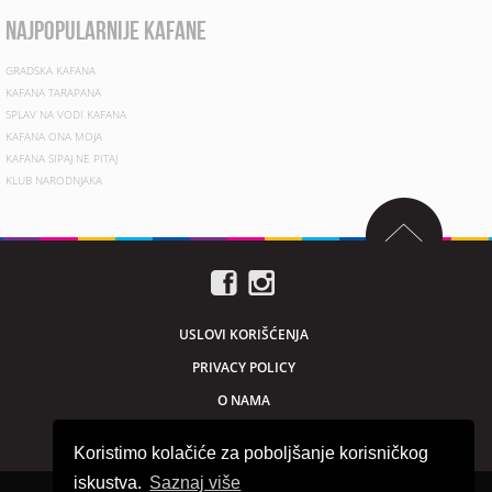
najpopularnije kafane
GRADSKA KAFANA
KAFANA TARAPANA
SPLAV NA VODI KAFANA
KAFANA ONA MOJA
KAFANA SIPAJ NE PITAJ
KLUB NARODNJAKA
USLOVI KORIŠĆENJA
PRIVACY POLICY
O NAMA
MARKETING
Koristimo kolačiće za poboljšanje korisničkog
iskustva.
Saznaj više
Sva prava zadržana © 2026. beogradnocu.com