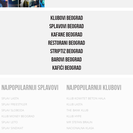
Klubovi Beograd
Splavovi Beograd
Kafane Beograd
Restorani Beograd
Striptiz Beograd
Barovi Beograd
Kafići Beograd
najpopularniji splavovi
najpopularniji klubovi
SPLAV LASTA
KLUB KOMITET BETON HALA
SPLAV FREESTYLER
KLUB LASTA
SPLAV SLOBODA
THE BANK KLUB
KLUB MONEY BEOGRAD
KLUB HYPE
SPLAV LETO
MR STEFAN BRAUN
SPLAV SINDIKAT
NACIONALNA KLASA