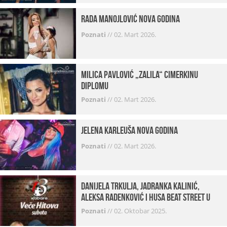
Rada Manojlović Nova godina
Poznati
//
02. Mart 2026.
Milica Pavlović „zalila“ cimerkinu
diplomu
Poznati
//
02. Mart 2026.
Jelena Karleuša Nova godina
Poznati
//
02. Mart 2026.
Danijela Trkulja, Jadranka Kalinić,
Aleksa Radenković i Husa Beat Street u
Kabareu 13
Poznati
//
02. Oktobar 2025.