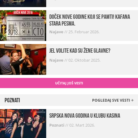
Doček Nove godine koji se pamti! Kafana
Stara pesma.
Najave
//
25. Februar 2026.
Jel volite kad su žene glavne?
Najave
//
02. Oktobar 2025.
UČITAJ JOŠ VESTI
Poznati
POGLEDAJ SVE VESTI
Srpska Nova godina u klubu Kasina
Poznati
//
02. Mart 2026.