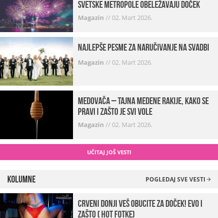
svetske metropole obeležavaju doček
Magazin
//
02. Mart 2026.
Najlepše pesme za naručivanje na svadbi
Magazin
//
02. Mart 2026.
Medovača – tajna medene rakije, kako se
pravi i zašto je svi vole
Magazin
//
02. Mart 2026.
UČITAJ JOŠ VESTI
Kolumne
POGLEDAJ SVE VESTI
Crveni donji veš obucite za doček! Evo i
zašto ( hot fotke)