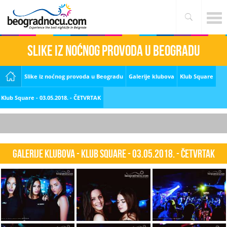
Slike iz noćnog provoda u Beogradu
Slike iz noćnog provoda u Beogradu
Galerije klubova
Klub Square
Klub Square - 03.05.2018. - ČETVRTAK
Galerije klubova - Klub Square - 03.05.2018. - ČETVRTAK