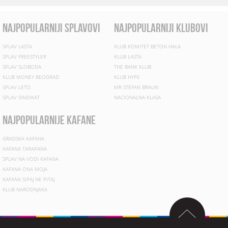
najpopularniji splavovi
najpopularniji klubovi
SPLAV LASTA
KLUB KOMITET BETON HALA
SPLAV FREESTYLER
KLUB LASTA
SPLAV SLOBODA
THE BANK KLUB
KLUB MONEY BEOGRAD
KLUB HYPE
SPLAV LETO
MR STEFAN BRAUN
SPLAV SINDIKAT
NACIONALNA KLASA
najpopularnije kafane
GRADSKA KAFANA
KAFANA TARAPANA
SPLAV NA VODI KAFANA
KAFANA ONA MOJA
KAFANA SIPAJ NE PITAJ
KLUB NARODNJAKA