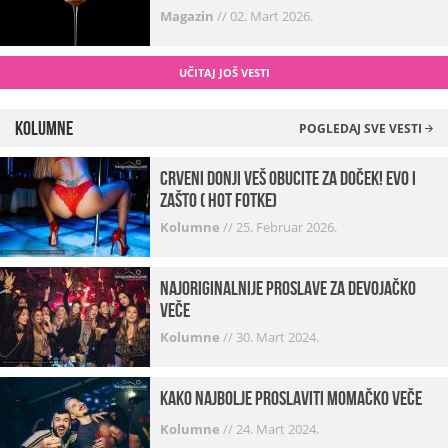
Magazin
//
02. Mart 2026.
UČITAJ JOŠ VESTI
Kolumne
POGLEDAJ SVE VESTI
Crveni donji veš obucite za doček! Evo i
zašto ( hot fotke)
Kolumne
//
25. Februar 2026.
Najoriginalnije proslave za devojačko
veče
Kolumne
//
30. Mart 2024.
Kako najbolje proslaviti momačko veče
Kolumne
//
24. Mart 2024.