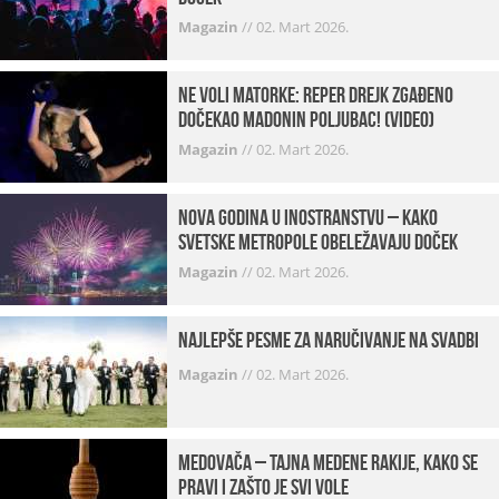
Magazin
//
02. Mart 2026.
Ne voli matorke: Reper Drejk zgađeno
dočekao Madonin poljubac! (VIDEO)
Magazin
//
02. Mart 2026.
Nova godina u inostranstvu – kako
svetske metropole obeležavaju doček
Magazin
//
02. Mart 2026.
Najlepše pesme za naručivanje na svadbi
Magazin
//
02. Mart 2026.
Medovača – tajna medene rakije, kako se
pravi i zašto je svi vole