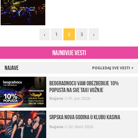
‹
1
2
3
›
Najnovije vesti
Najave
POGLEDAJ SVE VESTI
beogradnocu vam obezbeđuje 10%
popusta na sve taxi vožnje
Najave
//
01. Jun 2026.
Srpska Nova godina u klubu Kasina
Najave
//
02. Mart 2026.