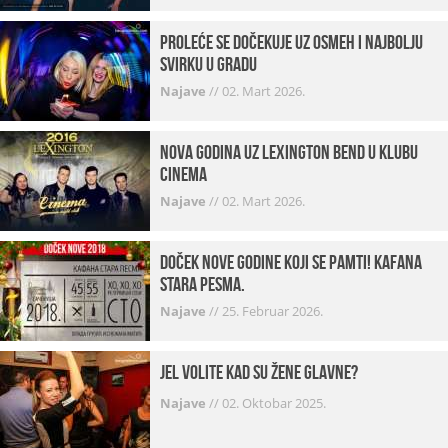
Proleće se dočekuje uz osmeh i najbolju
svirku u gradu
Najave
//
02. Mart 2026.
Nova godina uz Lexington bend u klubu
Cinema
Najave
//
02. Mart 2026.
Doček Nove godine koji se pamti! Kafana
Stara pesma.
Najave
//
25. Februar 2026.
Jel volite kad su žene glavne?
Najave
//
02. Oktobar 2025.