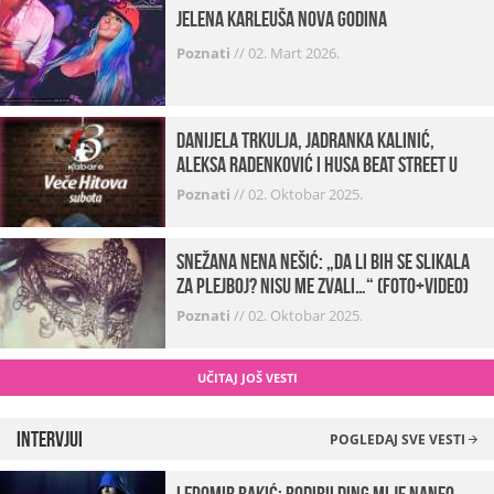
Jelena Karleuša Nova godina
Poznati
//
02. Mart 2026.
Danijela Trkulja, Jadranka Kalinić,
Aleksa Radenković i Husa Beat Street u
Kabareu 13
Poznati
//
02. Oktobar 2025.
Snežana Nena Nešić: „Da li bih se slikala
za Plejboj? Nisu me zvali…“ (FOTO+VIDEO)
Poznati
//
02. Oktobar 2025.
UČITAJ JOŠ VESTI
Intervjui
POGLEDAJ SVE VESTI