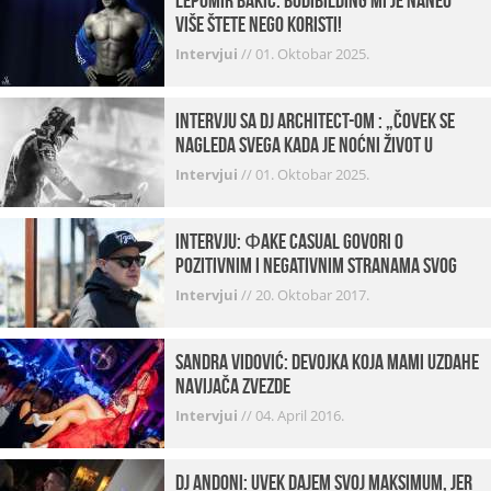
Lepomir Bakić: Bodibilding mi je naneo
više štete nego koristi!
Intervjui
//
01. Oktobar 2025.
Intervju sa DJ Architect-om : „Čovek se
nagleda svega kada je noćni život u
pitanju. U klubovima najmanje vidim
Intervjui
//
01. Oktobar 2025.
provod“
INTERVJU: Фake Casual govori o
pozitivnim i negativnim stranama svog
posla, počecima, omiljenim mestima …
Intervjui
//
20. Oktobar 2017.
Sandra Vidović: devojka koja mami uzdahe
navijača Zvezde
Intervjui
//
04. April 2016.
Dj Andoni: Uvek dajem svoj maksimum, jer