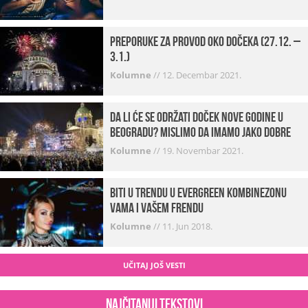
Preporuke za provod oko dočeka (27.12. –
3.1.)
Kolumne
//
12. Decembar 2021.
Da li će se održati doček Nove godine u
Beogradu? Mislimo da imamo jako DOBRE
VESTI!
Kolumne
//
19. Novembar 2021.
Biti u trendu u Evergreen kombinezonu
vama i vašem frendu
Kolumne
//
11. Jun 2018.
UČITAJ JOŠ VESTI
Najčitaniji tekstovi