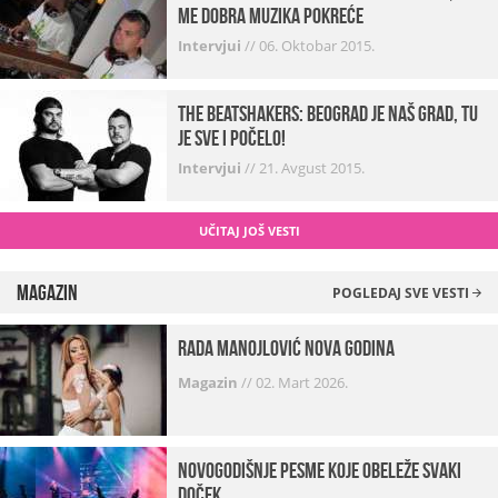
me dobra muzika pokreće
Intervjui
//
06. Oktobar 2015.
The Beatshakers: Beograd je naš grad, tu
je sve i počelo!
Intervjui
//
21. Avgust 2015.
UČITAJ JOŠ VESTI
Magazin
POGLEDAJ SVE VESTI
Rada Manojlović Nova godina
Magazin
//
02. Mart 2026.
Novogodišnje pesme koje obeleže svaki
Doček