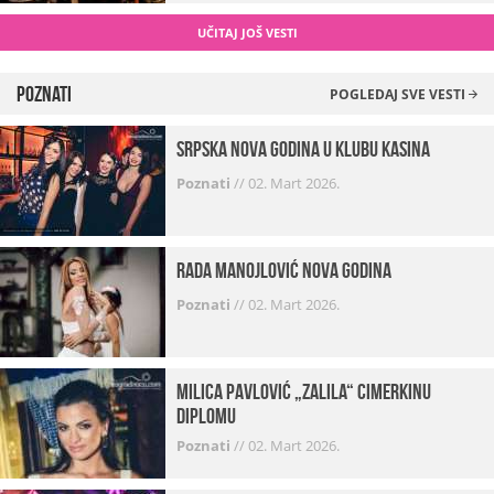
UČITAJ JOŠ VESTI
Poznati
POGLEDAJ SVE VESTI
Srpska Nova godina u klubu Kasina
Poznati
//
02. Mart 2026.
Rada Manojlović Nova godina
Poznati
//
02. Mart 2026.
Milica Pavlović „zalila“ cimerkinu
diplomu
Poznati
//
02. Mart 2026.