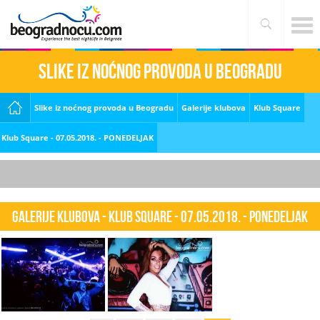
Slike iz noćnog provoda u Beogradu
Slike iz noćnog provoda u Beogradu
Galerije klubova
Klub Square
Klub Square - 07.05.2018. - PONEDELJAK
Galerije klubova - Klub Square - 07.05.2018. - PONEDELJAK