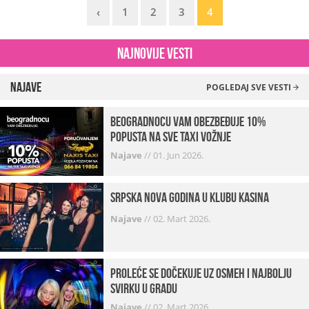
‹
1
2
3
4
Najnovije vesti
Najave
POGLEDAJ SVE VESTI
beogradnocu vam obezbeđuje 10%
popusta na sve taxi vožnje
Najave
//
01. Jun 2026.
Srpska Nova godina u klubu Kasina
Najave
//
02. Mart 2026.
Proleće se dočekuje uz osmeh i najbolju
svirku u gradu
Najave
//
02. Mart 2026.