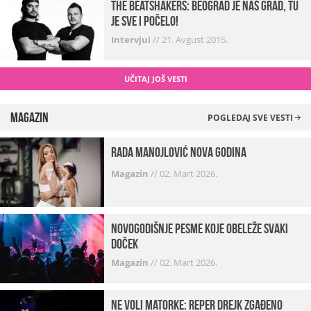
The Beatshakers: Beograd je naš grad, tu
je sve i počelo!
Intervjui
//
21. Avgust 2015.
UČITAJ JOŠ VESTI
Magazin
POGLEDAJ SVE VESTI
Rada Manojlović Nova godina
Magazin
//
02. Mart 2026.
Novogodišnje pesme koje obeleže svaki
Doček
Magazin
//
02. Mart 2026.
Ne voli matorke: Reper Drejk zgađeno