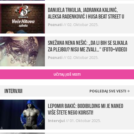
Danijela Trkulja, Jadranka Kalinić,
Aleksa Radenković i Husa Beat Street u
Kabareu 13
Poznati
//
02. Oktobar 2025.
Snežana Nena Nešić: „Da li bih se slikala
za Plejboj? Nisu me zvali…“ (FOTO+VIDEO)
Poznati
//
02. Oktobar 2025.
UČITAJ JOŠ VESTI
Intervjui
POGLEDAJ SVE VESTI
Lepomir Bakić: Bodibilding mi je naneo
više štete nego koristi!
Intervjui
//
01. Oktobar 2025.