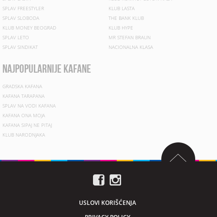
SPLAV FREESTYLER
KLUB LASTA
SPLAV SLOBODA
THE BANK KLUB
KLUB MONEY BEOGRAD
KLUB HYPE
SPLAV LETO
MR STEFAN BRAUN
SPLAV SINDIKAT
NACIONALNA KLASA
najpopularnije kafane
GRADSKA KAFANA
KAFANA TARAPANA
SPLAV NA VODI KAFANA
KAFANA ONA MOJA
KAFANA SIPAJ NE PITAJ
KLUB NARODNJAKA
USLOVI KORIŠĆENJA