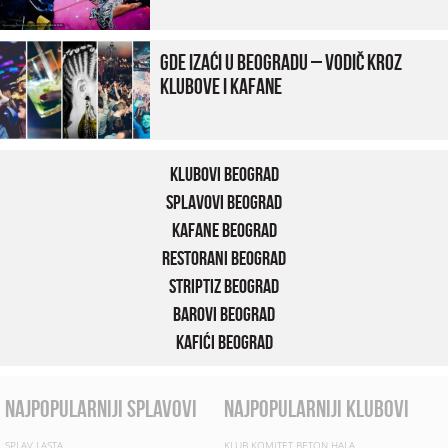
Gde izaći u Beogradu – vodič kroz
klubove i kafane
Klubovi Beograd
Splavovi Beograd
Kafane Beograd
Restorani Beograd
Striptiz Beograd
Barovi Beograd
Kafići Beograd
najpopularniji splavovi
najpopularniji klubovi
SPLAV LASTA
KLUB KOMITET BETON HALA