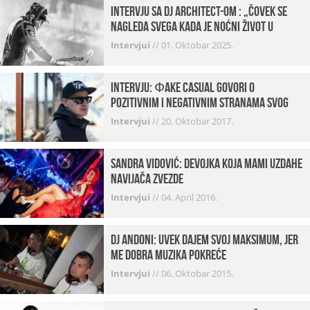
Intervju sa DJ Architect-om : „Čovek se
nagleda svega kada je noćni život u
pitanju. U klubovima najmanje vidim
Intervjui
//
01. Oktobar 2025.
provod“
INTERVJU: Фake Casual govori o
pozitivnim i negativnim stranama svog
posla, počecima, omiljenim mestima …
Intervjui
//
20. Oktobar 2017.
Sandra Vidović: devojka koja mami uzdahe
navijača Zvezde
Intervjui
//
04. April 2016.
Dj Andoni: Uvek dajem svoj maksimum, jer
me dobra muzika pokreće
Intervjui
//
06. Oktobar 2015.