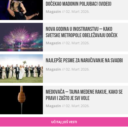
dočekao Madonin poljubac! (VIDEO)
Magazin
//
02. Mart 2026.
Nova godina u inostranstvu – kako
svetske metropole obeležavaju doček
Magazin
//
02. Mart 2026.
Najlepše pesme za naručivanje na svadbi
Magazin
//
02. Mart 2026.
Medovača – tajna medene rakije, kako se
pravi i zašto je svi vole
Magazin
//
02. Mart 2026.
UČITAJ JOŠ VESTI