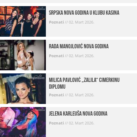
Srpska Nova godina u klubu Kasina
Poznati
//
02. Mart 2026.
Rada Manojlović Nova godina
Poznati
//
02. Mart 2026.
Milica Pavlović „zalila“ cimerkinu
diplomu
Poznati
//
02. Mart 2026.
Jelena Karleuša Nova godina
Poznati
//
02. Mart 2026.