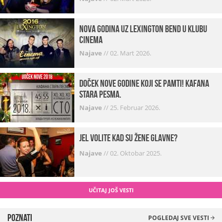
Nova godina uz Lexington bend u klubu
Cinema
Najave
//
02. Mart 2026.
Doček Nove godine koji se pamti! Kafana
Stara pesma.
Najave
//
25. Februar 2026.
Jel volite kad su žene glavne?
Najave
//
02. Oktobar 2025.
UČITAJ JOŠ VESTI
Poznati
POGLEDAJ SVE VESTI