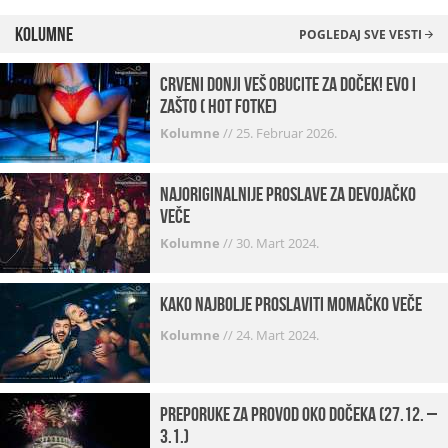
Kolumne
POGLEDAJ SVE VESTI
Crveni donji veš obucite za doček! Evo i
zašto ( hot fotke)
Kolumne
//
25. Februar 2026.
Najoriginalnije proslave za devojačko
veče
Kolumne
//
30. Mart 2024.
Kako najbolje proslaviti momačko veče
Kolumne
//
24. Mart 2024.
Preporuke za provod oko dočeka (27.12. –
3.1.)