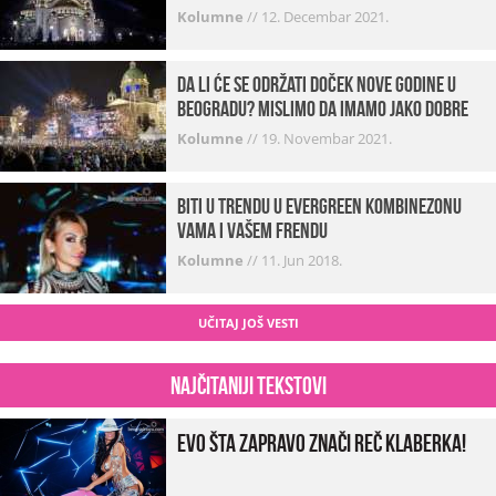
Kolumne
//
12. Decembar 2021.
Da li će se održati doček Nove godine u
Beogradu? Mislimo da imamo jako DOBRE
VESTI!
Kolumne
//
19. Novembar 2021.
Biti u trendu u Evergreen kombinezonu
vama i vašem frendu
Kolumne
//
11. Jun 2018.
UČITAJ JOŠ VESTI
Najčitaniji tekstovi
Evo šta zapravo znači reč klaberka!