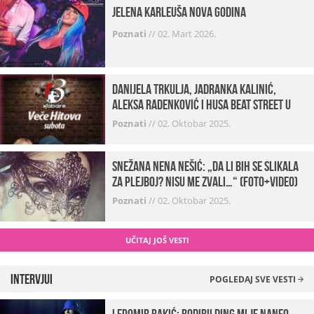
Jelena Karleuša Nova godina
Poznati
//
02. Mart 2026.
Danijela Trkulja, Jadranka Kalinić,
Aleksa Radenković i Husa Beat Street u
Kabareu 13
Poznati
//
02. Oktobar 2025.
Snežana Nena Nešić: „Da li bih se slikala
za Plejboj? Nisu me zvali…“ (FOTO+VIDEO)
Poznati
//
02. Oktobar 2025.
UČITAJ JOŠ VESTI
Intervjui
POGLEDAJ SVE VESTI