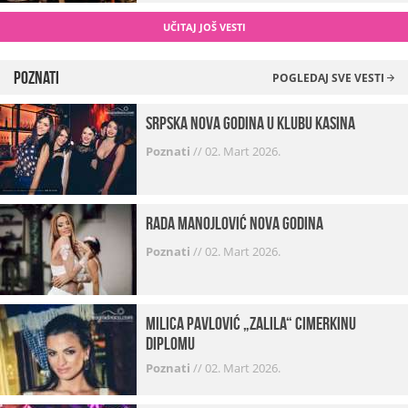
UČITAJ JOŠ VESTI
Poznati
POGLEDAJ SVE VESTI
Srpska Nova godina u klubu Kasina
Poznati
//
02. Mart 2026.
Rada Manojlović Nova godina
Poznati
//
02. Mart 2026.
Milica Pavlović „zalila“ cimerkinu
diplomu
Poznati
//
02. Mart 2026.