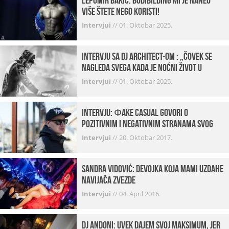
Lepomir Bakić: Bodibilding mi je naneo
više štete nego koristi!
Intervjui
//
01. Oktobar 2025.
Intervju sa DJ Architect-om : „Čovek se
nagleda svega kada je noćni život u
pitanju. U klubovima najmanje vidim
Intervjui
//
01. Oktobar 2025.
provod“
INTERVJU: Фake Casual govori o
pozitivnim i negativnim stranama svog
posla, počecima, omiljenim mestima …
Intervjui
//
20. Oktobar 2017.
Sandra Vidović: devojka koja mami uzdahe
navijača Zvezde
Intervjui
//
04. April 2016.
Dj Andoni: Uvek dajem svoj maksimum, jer