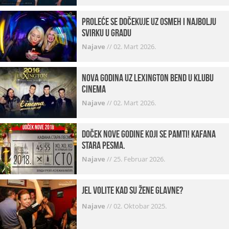
Proleće se dočekuje uz osmeh i najbolju
svirku u gradu
Najave
//
02. Mart 2026.
Nova godina uz Lexington bend u klubu
Cinema
Najave
//
02. Mart 2026.
Doček Nove godine koji se pamti! Kafana
Stara pesma.
Najave
//
25. Februar 2026.
Jel volite kad su žene glavne?
Najave
//
02. Oktobar 2025.