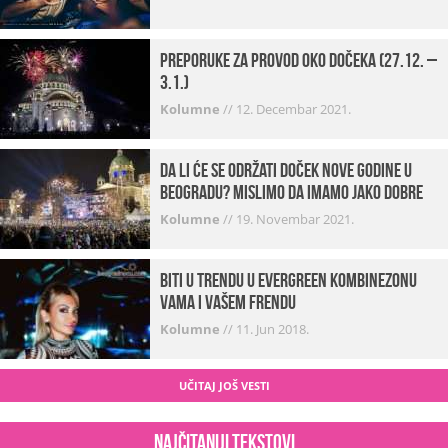
Preporuke za provod oko dočeka (27.12. –
3.1.)
Kolumne
//
12. Decembar 2021.
Da li će se održati doček Nove godine u
Beogradu? Mislimo da imamo jako DOBRE
VESTI!
Kolumne
//
19. Novembar 2021.
Biti u trendu u Evergreen kombinezonu
vama i vašem frendu
Kolumne
//
11. Jun 2018.
UČITAJ JOŠ VESTI
Najčitaniji tekstovi