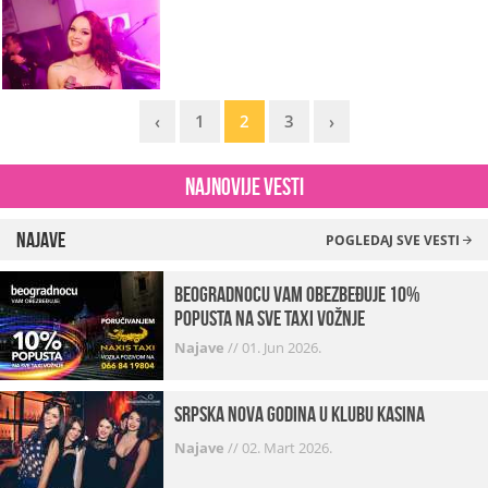
‹
1
2
3
›
Najnovije vesti
Najave
POGLEDAJ SVE VESTI
beogradnocu vam obezbeđuje 10%
popusta na sve taxi vožnje
Najave
//
01. Jun 2026.
Srpska Nova godina u klubu Kasina
Najave
//
02. Mart 2026.