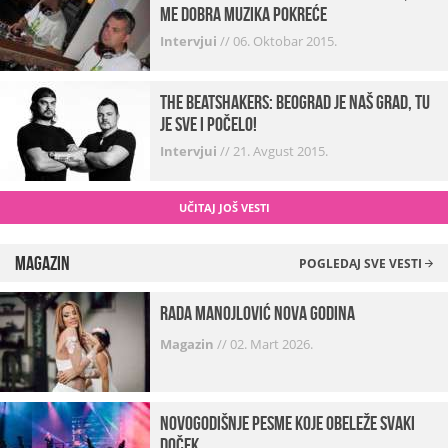
me dobra muzika pokreće
Intervjui
//
06. Oktobar 2015.
The Beatshakers: Beograd je naš grad, tu
je sve i počelo!
Intervjui
//
21. Avgust 2015.
UČITAJ JOŠ VESTI
Magazin
POGLEDAJ SVE VESTI
Rada Manojlović Nova godina
Magazin
//
02. Mart 2026.
Novogodišnje pesme koje obeleže svaki
Doček