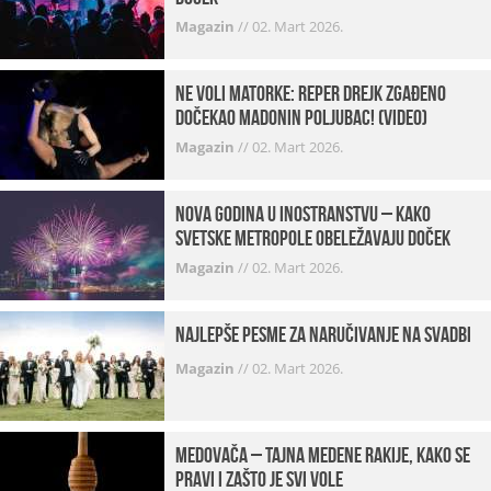
Magazin
//
02. Mart 2026.
Ne voli matorke: Reper Drejk zgađeno
dočekao Madonin poljubac! (VIDEO)
Magazin
//
02. Mart 2026.
Nova godina u inostranstvu – kako
svetske metropole obeležavaju doček
Magazin
//
02. Mart 2026.
Najlepše pesme za naručivanje na svadbi
Magazin
//
02. Mart 2026.
Medovača – tajna medene rakije, kako se
pravi i zašto je svi vole