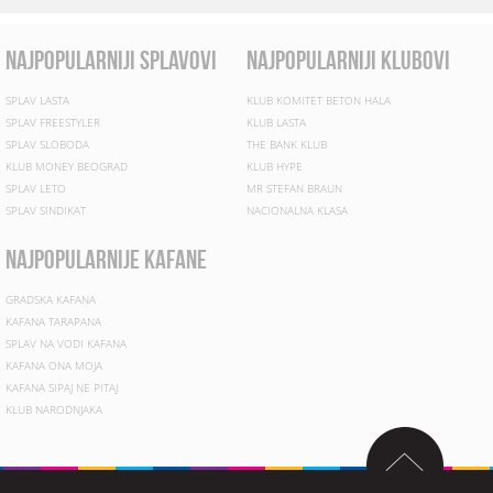
najpopularniji splavovi
najpopularniji klubovi
SPLAV LASTA
KLUB KOMITET BETON HALA
SPLAV FREESTYLER
KLUB LASTA
SPLAV SLOBODA
THE BANK KLUB
KLUB MONEY BEOGRAD
KLUB HYPE
SPLAV LETO
MR STEFAN BRAUN
SPLAV SINDIKAT
NACIONALNA KLASA
najpopularnije kafane
GRADSKA KAFANA
KAFANA TARAPANA
SPLAV NA VODI KAFANA
KAFANA ONA MOJA
KAFANA SIPAJ NE PITAJ
KLUB NARODNJAKA