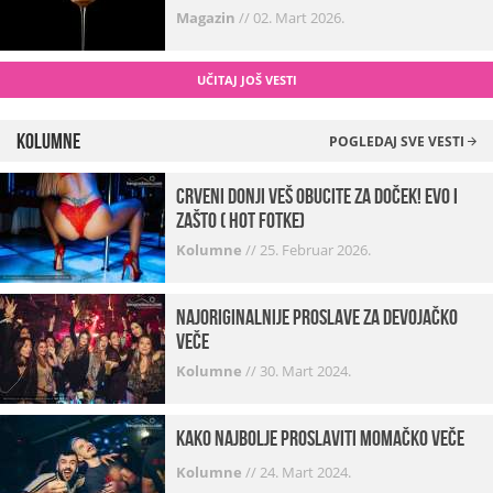
Magazin
//
02. Mart 2026.
UČITAJ JOŠ VESTI
Kolumne
POGLEDAJ SVE VESTI
Crveni donji veš obucite za doček! Evo i
zašto ( hot fotke)
Kolumne
//
25. Februar 2026.
Najoriginalnije proslave za devojačko
veče
Kolumne
//
30. Mart 2024.
Kako najbolje proslaviti momačko veče
Kolumne
//
24. Mart 2024.