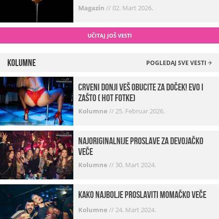
Magazin
//
02. Mart 2026.
UČITAJ JOŠ VESTI
Kolumne
POGLEDAJ SVE VESTI
Crveni donji veš obucite za doček! Evo i
zašto ( hot fotke)
Kolumne
//
25. Februar 2026.
Najoriginalnije proslave za devojačko
veče
Kolumne
//
30. Mart 2024.
Kako najbolje proslaviti momačko veče
Kolumne
//
24. Mart 2024.