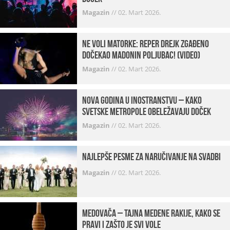
Magazin
//
02. Mart 2026.
Ne voli matorke: Reper Drejk zgađeno
dočekao Madonin poljubac! (VIDEO)
Magazin
//
02. Mart 2026.
Nova godina u inostranstvu – kako
svetske metropole obeležavaju doček
Magazin
//
02. Mart 2026.
Najlepše pesme za naručivanje na svadbi
Magazin
//
02. Mart 2026.
Medovača – tajna medene rakije, kako se
pravi i zašto je svi vole