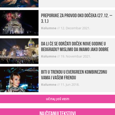
Preporuke za provod oko dočeka (27.12. –
3.1.)
Kolumne
//
12. Decembar 2021.
Da li će se održati doček Nove godine u
Beogradu? Mislimo da imamo jako DOBRE
VESTI!
Kolumne
//
19. Novembar 2021.
Biti u trendu u Evergreen kombinezonu
vama i vašem frendu
Kolumne
//
11. Jun 2018.
UČITAJ JOŠ VESTI
Najčitaniji tekstovi