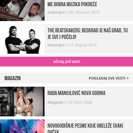
me dobra muzika pokreće
Intervjui
//
06. Oktobar 2015.
The Beatshakers: Beograd je naš grad, tu
je sve i počelo!
Intervjui
//
21. Avgust 2015.
UČITAJ JOŠ VESTI
Magazin
POGLEDAJ SVE VESTI
Rada Manojlović Nova godina
Magazin
//
02. Mart 2026.
Novogodišnje pesme koje obeleže svaki
Doček