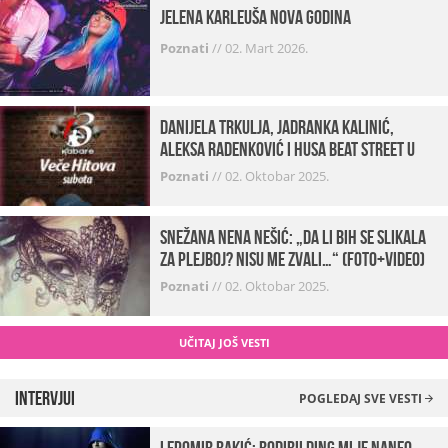
Jelena Karleuša Nova godina
Poznati
//
02. Mart 2026.
Danijela Trkulja, Jadranka Kalinić,
Aleksa Radenković i Husa Beat Street u
Kabareu 13
Poznati
//
02. Oktobar 2025.
Snežana Nena Nešić: „Da li bih se slikala
za Plejboj? Nisu me zvali…“ (FOTO+VIDEO)
Poznati
//
02. Oktobar 2025.
UČITAJ JOŠ VESTI
Intervjui
POGLEDAJ SVE VESTI