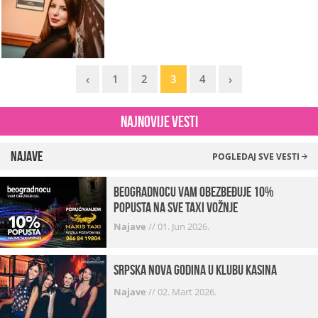
‹
1
2
3
4
›
Najnovije vesti
Najave
POGLEDAJ SVE VESTI
beogradnocu vam obezbeđuje 10%
popusta na sve taxi vožnje
Najave
//
01. Jun 2026.
Srpska Nova godina u klubu Kasina
Najave
//
02. Mart 2026.