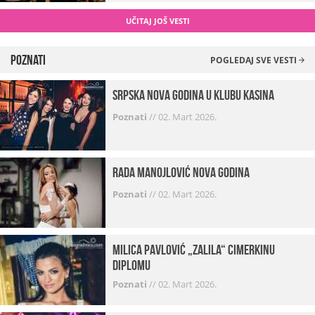
UČITAJ JOŠ VESTI
Poznati
POGLEDAJ SVE VESTI
Srpska Nova godina u klubu Kasina
Poznati
//
02. Mart 2026.
Rada Manojlović Nova godina
Poznati
//
02. Mart 2026.
Milica Pavlović „zalila“ cimerkinu
diplomu
Poznati
//
02. Mart 2026.