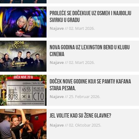
Proleće se dočekuje uz osmeh i najbolju
svirku u gradu
Najave
//
02. Mart 2026.
Nova godina uz Lexington bend u klubu
Cinema
Najave
//
02. Mart 2026.
Doček Nove godine koji se pamti! Kafana
Stara pesma.
Najave
//
25. Februar 2026.
Jel volite kad su žene glavne?
Najave
//
02. Oktobar 2025.