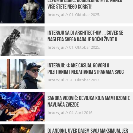
Lepomir Bakić: Bodibilding mi je naneo
više štete nego koristi!
Intervjui
//
01. Oktobar 2025.
Intervju sa DJ Architect-om : „Čovek se
nagleda svega kada je noćni život u
pitanju. U klubovima najmanje vidim
Intervjui
//
01. Oktobar 2025.
provod“
INTERVJU: Фake Casual govori o
pozitivnim i negativnim stranama svog
posla, počecima, omiljenim mestima …
Intervjui
//
20. Oktobar 2017.
Sandra Vidović: devojka koja mami uzdahe
navijača Zvezde
Intervjui
//
04. April 2016.
Dj Andoni: Uvek dajem svoj maksimum, jer