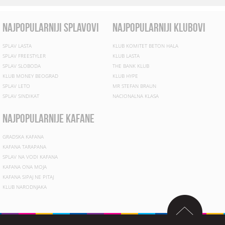
najpopularniji splavovi
najpopularniji klubovi
SPLAV LASTA
KLUB KOMITET BETON HALA
SPLAV FREESTYLER
KLUB LASTA
SPLAV SLOBODA
THE BANK KLUB
KLUB MONEY BEOGRAD
KLUB HYPE
SPLAV LETO
MR STEFAN BRAUN
SPLAV SINDIKAT
NACIONALNA KLASA
najpopularnije kafane
GRADSKA KAFANA
KAFANA TARAPANA
SPLAV NA VODI KAFANA
KAFANA ONA MOJA
KAFANA SIPAJ NE PITAJ
KLUB NARODNJAKA