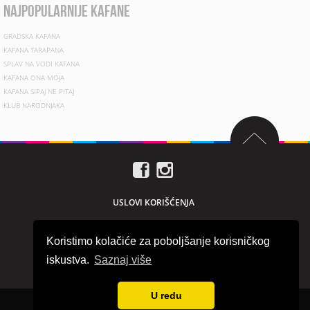
najpopularnije kafane
GRADSKA KAFANA
KAFANA TARAPANA
SPLAV NA VODI KAFANA
KAFANA ONA MOJA
KAFANA SIPAJ NE PITAJ
KLUB NARODNJAKA
USLOVI KORIŠĆENJA
PRIVACY POLICY
Koristimo kolačiće za poboljšanje korisničkog
O NAMA
iskustva.
Saznaj više
MARKETING
U redu
Sva prava zadržana © 2026. beogradnocu.com