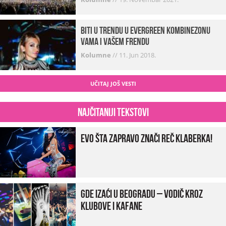
Biti u trendu u Evergreen kombinezonu
vama i vašem frendu
Kolumne
//
11. Jun 2018.
UČITAJ JOŠ VESTI
Najčitaniji tekstovi
Evo šta zapravo znači reč klaberka!
Gde izaći u Beogradu – vodič kroz
klubove i kafane