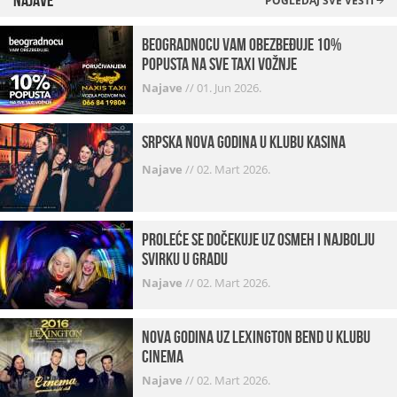
Najave
POGLEDAJ SVE VESTI
beogradnocu vam obezbeđuje 10%
popusta na sve taxi vožnje
Najave
//
01. Jun 2026.
Srpska Nova godina u klubu Kasina
Najave
//
02. Mart 2026.
Proleće se dočekuje uz osmeh i najbolju
svirku u gradu
Najave
//
02. Mart 2026.
Nova godina uz Lexington bend u klubu
Cinema
Najave
//
02. Mart 2026.