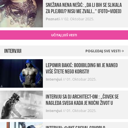
Snežana Nena Nešić: „Da li bih se slikala
za Plejboj? Nisu me zvali…“ (FOTO+VIDEO)
Poznati
//
02. Oktobar 2025.
UČITAJ JOŠ VESTI
Intervjui
POGLEDAJ SVE VESTI
Lepomir Bakić: Bodibilding mi je naneo
više štete nego koristi!
Intervjui
//
01. Oktobar 2025.
Intervju sa DJ Architect-om : „Čovek se
nagleda svega kada je noćni život u
pitanju. U klubovima najmanje vidim
Intervjui
//
01. Oktobar 2025.
provod“