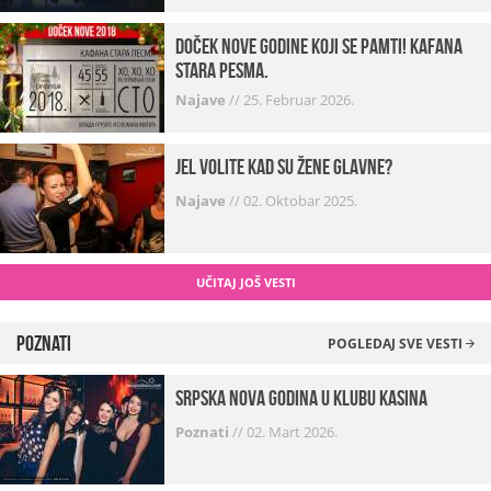
Doček Nove godine koji se pamti! Kafana
Stara pesma.
Najave
//
25. Februar 2026.
Jel volite kad su žene glavne?
Najave
//
02. Oktobar 2025.
UČITAJ JOŠ VESTI
Poznati
POGLEDAJ SVE VESTI
Srpska Nova godina u klubu Kasina
Poznati
//
02. Mart 2026.