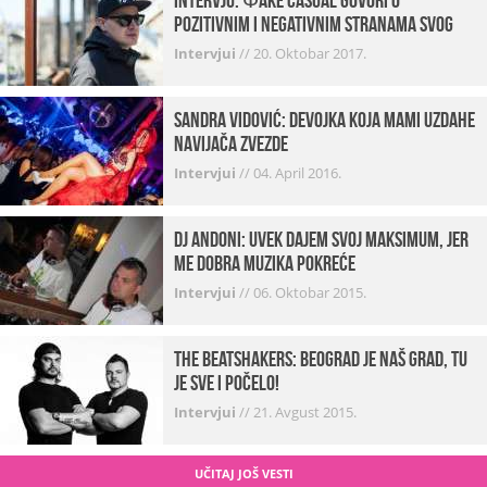
INTERVJU: Фake Casual govori o
pozitivnim i negativnim stranama svog
posla, počecima, omiljenim mestima …
Intervjui
//
20. Oktobar 2017.
Sandra Vidović: devojka koja mami uzdahe
navijača Zvezde
Intervjui
//
04. April 2016.
Dj Andoni: Uvek dajem svoj maksimum, jer
me dobra muzika pokreće
Intervjui
//
06. Oktobar 2015.
The Beatshakers: Beograd je naš grad, tu
je sve i počelo!
Intervjui
//
21. Avgust 2015.
UČITAJ JOŠ VESTI