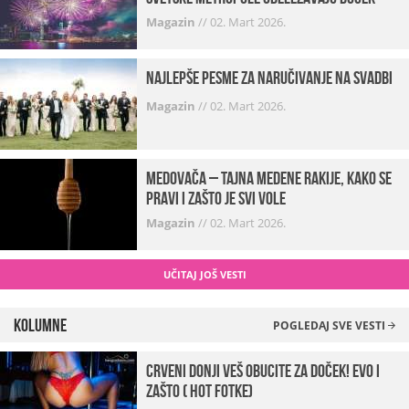
Magazin
//
02. Mart 2026.
Najlepše pesme za naručivanje na svadbi
Magazin
//
02. Mart 2026.
Medovača – tajna medene rakije, kako se
pravi i zašto je svi vole
Magazin
//
02. Mart 2026.
UČITAJ JOŠ VESTI
Kolumne
POGLEDAJ SVE VESTI
Crveni donji veš obucite za doček! Evo i
zašto ( hot fotke)