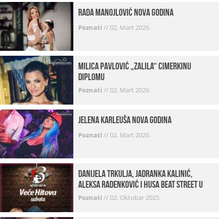
Rada Manojlović Nova godina
Poznati
//
02. Mart 2026.
Milica Pavlović „zalila“ cimerkinu
diplomu
Poznati
//
02. Mart 2026.
Jelena Karleuša Nova godina
Poznati
//
02. Mart 2026.
Danijela Trkulja, Jadranka Kalinić,
Aleksa Radenković i Husa Beat Street u
Kabareu 13
Poznati
//
02. Oktobar 2025.