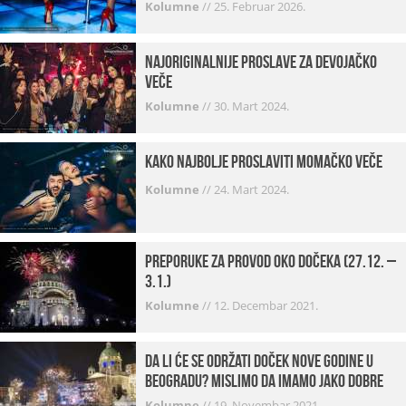
Kolumne
//
25. Februar 2026.
Najoriginalnije proslave za devojačko
veče
Kolumne
//
30. Mart 2024.
Kako najbolje proslaviti momačko veče
Kolumne
//
24. Mart 2024.
Preporuke za provod oko dočeka (27.12. –
3.1.)
Kolumne
//
12. Decembar 2021.
Da li će se održati doček Nove godine u
Beogradu? Mislimo da imamo jako DOBRE
VESTI!
Kolumne
//
19. Novembar 2021.