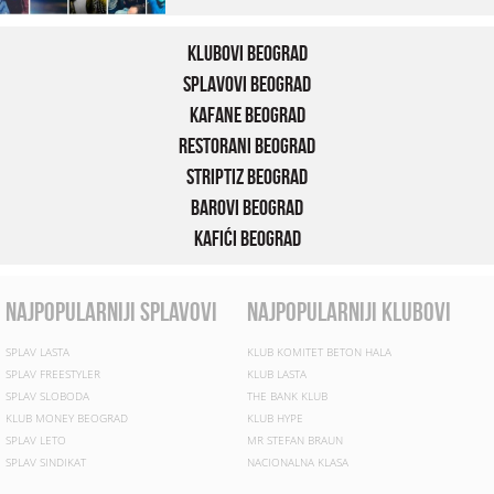
Klubovi Beograd
Splavovi Beograd
Kafane Beograd
Restorani Beograd
Striptiz Beograd
Barovi Beograd
Kafići Beograd
najpopularniji splavovi
najpopularniji klubovi
SPLAV LASTA
KLUB KOMITET BETON HALA
SPLAV FREESTYLER
KLUB LASTA
SPLAV SLOBODA
THE BANK KLUB
KLUB MONEY BEOGRAD
KLUB HYPE
SPLAV LETO
MR STEFAN BRAUN
SPLAV SINDIKAT
NACIONALNA KLASA