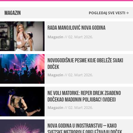
Magazin
POGLEDAJ SVE VESTI
Rada Manojlović Nova godina
Magazin
//
02. Mart 2026.
Novogodišnje pesme koje obeleže svaki
Doček
Magazin
//
02. Mart 2026.
Ne voli matorke: Reper Drejk zgađeno
dočekao Madonin poljubac! (VIDEO)
Magazin
//
02. Mart 2026.
Nova godina u inostranstvu – kako
svetske metropole obeležavaju doček