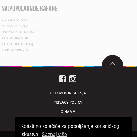
najpopularnije kafane
GRADSKA KAFANA
KAFANA TARAPANA
SPLAV NA VODI KAFANA
KAFANA ONA MOJA
KAFANA SIPAJ NE PITAJ
KLUB NARODNJAKA
USLOVI KORIŠĆENJA
PRIVACY POLICY
O NAMA
MARKETING
Koristimo kolačiće za poboljšanje korisničkog
iskustva.
Saznaj više
Sva prava zadržana © 2026. beogradnocu.com