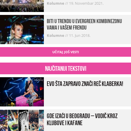
VESTI!
Kolumne
//
19. Novembar 2021.
Biti u trendu u Evergreen kombinezonu
vama i vašem frendu
Kolumne
//
11. Jun 2018.
UČITAJ JOŠ VESTI
Najčitaniji tekstovi
Evo šta zapravo znači reč klaberka!
Gde izaći u Beogradu – vodič kroz
klubove i kafane