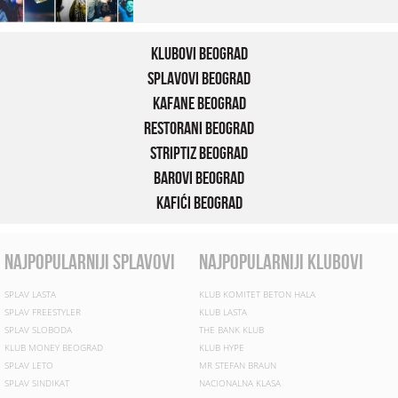
Klubovi Beograd
Splavovi Beograd
Kafane Beograd
Restorani Beograd
Striptiz Beograd
Barovi Beograd
Kafići Beograd
najpopularniji splavovi
najpopularniji klubovi
SPLAV LASTA
KLUB KOMITET BETON HALA
SPLAV FREESTYLER
KLUB LASTA
SPLAV SLOBODA
THE BANK KLUB
KLUB MONEY BEOGRAD
KLUB HYPE
SPLAV LETO
MR STEFAN BRAUN
SPLAV SINDIKAT
NACIONALNA KLASA