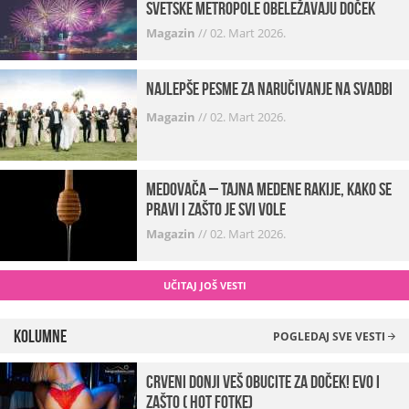
svetske metropole obeležavaju doček
Magazin
//
02. Mart 2026.
Najlepše pesme za naručivanje na svadbi
Magazin
//
02. Mart 2026.
Medovača – tajna medene rakije, kako se
pravi i zašto je svi vole
Magazin
//
02. Mart 2026.
UČITAJ JOŠ VESTI
Kolumne
POGLEDAJ SVE VESTI
Crveni donji veš obucite za doček! Evo i
zašto ( hot fotke)