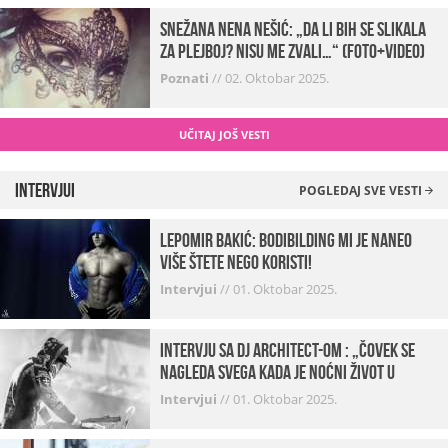
Snežana Nena Nešić: „Da li bih se slikala
za Plejboj? Nisu me zvali…“ (FOTO+VIDEO)
Poznati
//
02. Oktobar 2025.
UČITAJ JOŠ VESTI
Intervjui
POGLEDAJ SVE VESTI
Lepomir Bakić: Bodibilding mi je naneo
više štete nego koristi!
Intervjui
//
01. Oktobar 2025.
Intervju sa DJ Architect-om : „Čovek se
nagleda svega kada je noćni život u
pitanju. U klubovima najmanje vidim
Intervjui
//
01. Oktobar 2025.
provod“