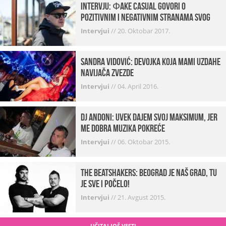
INTERVJU: Фake Casual govori o
pozitivnim i negativnim stranama svog
posla, počecima, omiljenim mestima …
Intervjui
//
20. Oktobar 2017.
Sandra Vidović: devojka koja mami uzdahe
navijača Zvezde
Intervjui
//
04. April 2016.
Dj Andoni: Uvek dajem svoj maksimum, jer
me dobra muzika pokreće
Intervjui
//
06. Oktobar 2015.
The Beatshakers: Beograd je naš grad, tu
je sve i počelo!
Intervjui
//
21. Avgust 2015.
UČITAJ JOŠ VESTI