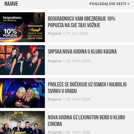
Najave
POGLEDAJ SVE VESTI
beogradnocu vam obezbeđuje 10%
popusta na sve taxi vožnje
Najave
//
01. Jun 2026.
Srpska Nova godina u klubu Kasina
Najave
//
02. Mart 2026.
Proleće se dočekuje uz osmeh i najbolju
svirku u gradu
Najave
//
02. Mart 2026.
Nova godina uz Lexington bend u klubu
Cinema
Najave
//
02. Mart 2026.