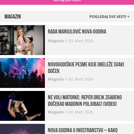
Magazin
POGLEDAJ SVE VESTI
Rada Manojlović Nova godina
Magazin
//
02. Mart 2026.
Novogodišnje pesme koje obeleže svaki
Doček
Magazin
//
02. Mart 2026.
Ne voli matorke: Reper Drejk zgađeno
dočekao Madonin poljubac! (VIDEO)
Magazin
//
02. Mart 2026.
Nova godina u inostranstvu – kako