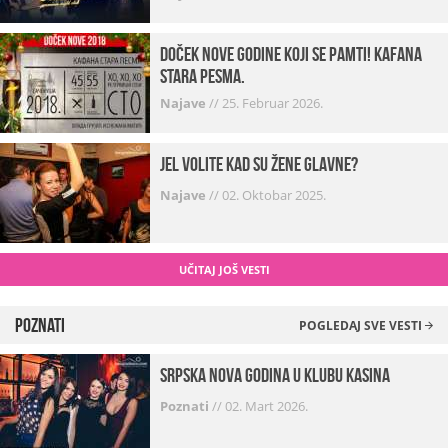
Doček Nove godine koji se pamti! Kafana
Stara pesma.
Najave
//
25. Februar 2026.
Jel volite kad su žene glavne?
Najave
//
02. Oktobar 2025.
UČITAJ JOŠ VESTI
Poznati
POGLEDAJ SVE VESTI
Srpska Nova godina u klubu Kasina
Poznati
//
02. Mart 2026.