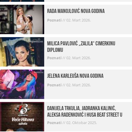
Rada Manojlović Nova godina
Poznati
//
02. Mart 2026.
Milica Pavlović „zalila“ cimerkinu
diplomu
Poznati
//
02. Mart 2026.
Jelena Karleuša Nova godina
Poznati
//
02. Mart 2026.
Danijela Trkulja, Jadranka Kalinić,
Aleksa Radenković i Husa Beat Street u
Kabareu 13
Poznati
//
02. Oktobar 2025.