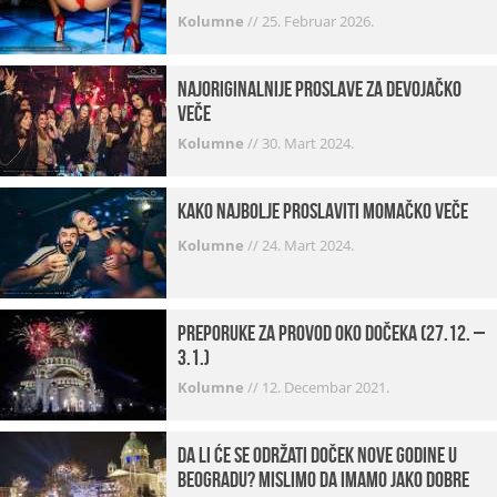
Kolumne
//
25. Februar 2026.
Najoriginalnije proslave za devojačko
veče
Kolumne
//
30. Mart 2024.
Kako najbolje proslaviti momačko veče
Kolumne
//
24. Mart 2024.
Preporuke za provod oko dočeka (27.12. –
3.1.)
Kolumne
//
12. Decembar 2021.
Da li će se održati doček Nove godine u
Beogradu? Mislimo da imamo jako DOBRE