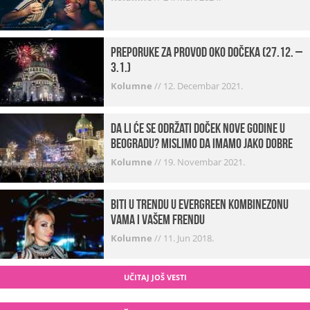
Preporuke za provod oko dočeka (27.12. –
3.1.)
Kolumne
//
12. Decembar 2021.
Da li će se održati doček Nove godine u
Beogradu? Mislimo da imamo jako DOBRE
VESTI!
Kolumne
//
19. Novembar 2021.
Biti u trendu u Evergreen kombinezonu
vama i vašem frendu
Kolumne
//
11. Jun 2018.
UČITAJ JOŠ VESTI