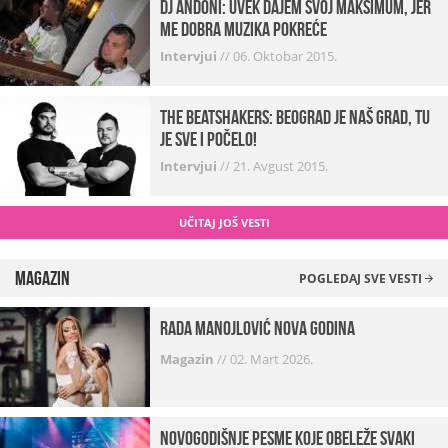
Dj Andoni: Uvek dajem svoj maksimum, jer
me dobra muzika pokreće
Intervjui
//
06. Oktobar 2015.
The Beatshakers: Beograd je naš grad, tu
je sve i počelo!
Intervjui
//
21. Avgust 2015.
UČITAJ JOŠ VESTI
Magazin
POGLEDAJ SVE VESTI
Rada Manojlović Nova godina
Magazin
//
02. Mart 2026.
Novogodišnje pesme koje obeleže svaki