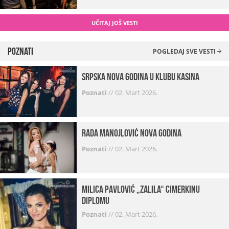
UČITAJ JOŠ VESTI
Poznati
POGLEDAJ SVE VESTI
Srpska Nova godina u klubu Kasina
Poznati
//
02. Mart 2026.
Rada Manojlović Nova godina
Poznati
//
02. Mart 2026.
Milica Pavlović „zalila“ cimerkinu
diplomu
Poznati
//
02. Mart 2026.