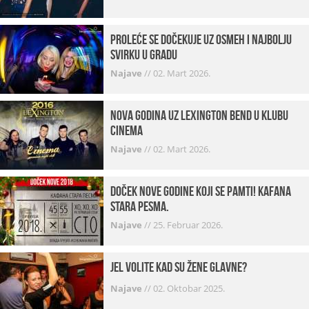
Proleće se dočekuje uz osmeh i najbolju
svirku u gradu
Najave
//
02. Mart 2026.
Nova godina uz Lexington bend u klubu
Cinema
Najave
//
02. Mart 2026.
Doček Nove godine koji se pamti! Kafana
Stara pesma.
Najave
//
25. Februar 2026.
Jel volite kad su žene glavne?
Najave
//
02. Oktobar 2025.