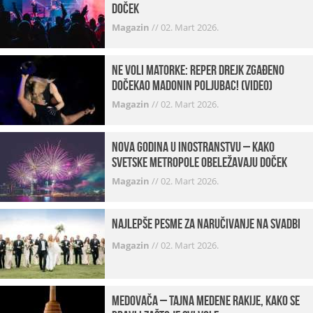
Doček
Magazin
//
02. Mart 2026.
Ne voli matorke: Reper Drejk zgađeno
dočekao Madonin poljubac! (VIDEO)
Magazin
//
02. Mart 2026.
Nova godina u inostranstvu – kako
svetske metropole obeležavaju doček
Magazin
//
02. Mart 2026.
Najlepše pesme za naručivanje na svadbi
Magazin
//
02. Mart 2026.
Medovača – tajna medene rakije, kako se