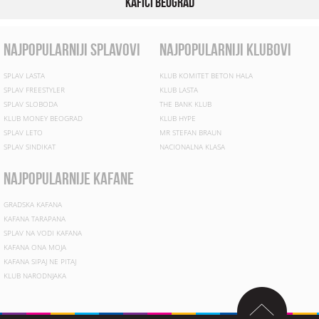
Kafići Beograd
najpopularniji splavovi
najpopularniji klubovi
SPLAV LASTA
KLUB KOMITET BETON HALA
SPLAV FREESTYLER
KLUB LASTA
SPLAV SLOBODA
THE BANK KLUB
KLUB MONEY BEOGRAD
KLUB HYPE
SPLAV LETO
MR STEFAN BRAUN
SPLAV SINDIKAT
NACIONALNA KLASA
najpopularnije kafane
GRADSKA KAFANA
KAFANA TARAPANA
SPLAV NA VODI KAFANA
KAFANA ONA MOJA
KAFANA SIPAJ NE PITAJ
KLUB NARODNJAKA