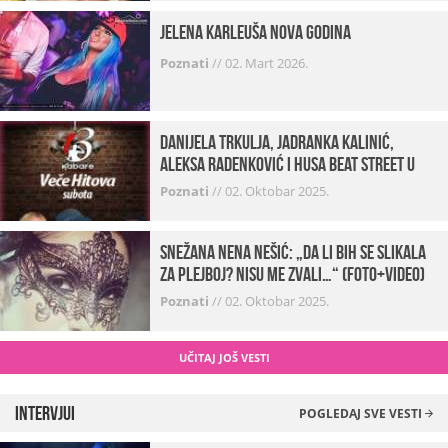
Jelena Karleuša Nova godina
Poznati
//
02. Mart 2026.
Danijela Trkulja, Jadranka Kalinić,
Aleksa Radenković i Husa Beat Street u
Kabareu 13
Poznati
//
02. Oktobar 2025.
Snežana Nena Nešić: „Da li bih se slikala
za Plejboj? Nisu me zvali…“ (FOTO+VIDEO)
Poznati
//
02. Oktobar 2025.
UČITAJ JOŠ VESTI
Intervjui
POGLEDAJ SVE VESTI