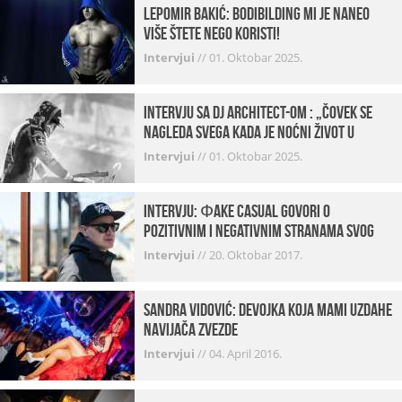
Lepomir Bakić: Bodibilding mi je naneo
više štete nego koristi!
Intervjui
//
01. Oktobar 2025.
Intervju sa DJ Architect-om : „Čovek se
nagleda svega kada je noćni život u
pitanju. U klubovima najmanje vidim
Intervjui
//
01. Oktobar 2025.
provod“
INTERVJU: Фake Casual govori o
pozitivnim i negativnim stranama svog
posla, počecima, omiljenim mestima …
Intervjui
//
20. Oktobar 2017.
Sandra Vidović: devojka koja mami uzdahe
navijača Zvezde
Intervjui
//
04. April 2016.