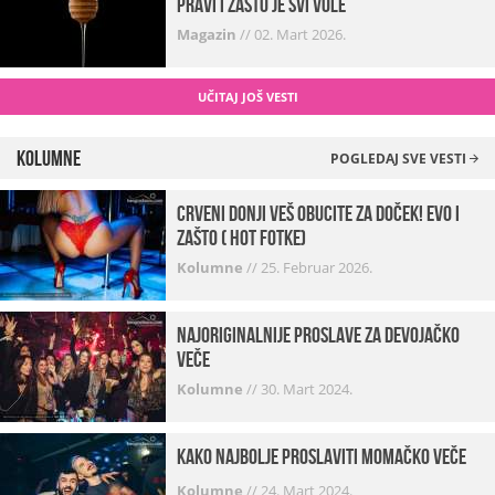
pravi i zašto je svi vole
Magazin
//
02. Mart 2026.
UČITAJ JOŠ VESTI
Kolumne
POGLEDAJ SVE VESTI
Crveni donji veš obucite za doček! Evo i
zašto ( hot fotke)
Kolumne
//
25. Februar 2026.
Najoriginalnije proslave za devojačko
veče
Kolumne
//
30. Mart 2024.
Kako najbolje proslaviti momačko veče
Kolumne
//
24. Mart 2024.