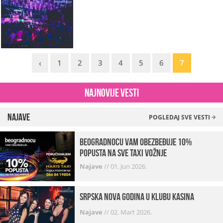
‹
1
2
3
4
5
6
7
Najnovije vesti
Najave
POGLEDAJ SVE VESTI
beogradnocu vam obezbeđuje 10%
popusta na sve taxi vožnje
Najave
//
01. Jun 2026.
Srpska Nova godina u klubu Kasina
Najave
//
02. Mart 2026.