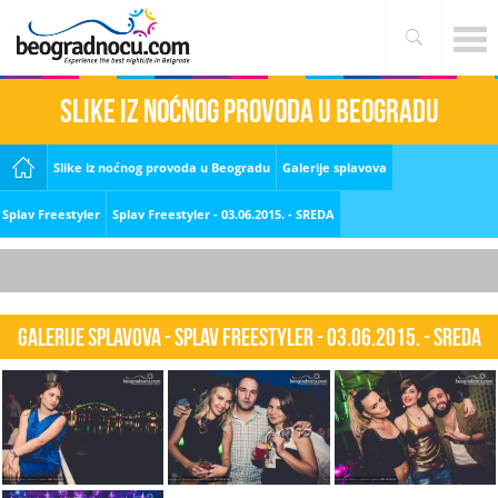
Slike iz noćnog provoda u Beogradu
Slike iz noćnog provoda u Beogradu
Galerije splavova
Splav Freestyler
Splav Freestyler - 03.06.2015. - SREDA
Galerije splavova - Splav Freestyler - 03.06.2015. - SREDA