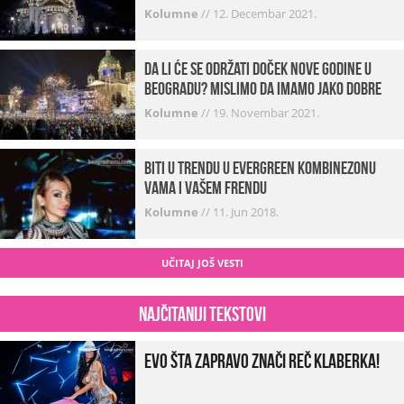
Kolumne
//
12. Decembar 2021.
Da li će se održati doček Nove godine u
Beogradu? Mislimo da imamo jako DOBRE
VESTI!
Kolumne
//
19. Novembar 2021.
Biti u trendu u Evergreen kombinezonu
vama i vašem frendu
Kolumne
//
11. Jun 2018.
UČITAJ JOŠ VESTI
Najčitaniji tekstovi
Evo šta zapravo znači reč klaberka!