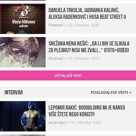
Danijela Trkulja, Jadranka Kalinić,
Aleksa Radenković i Husa Beat Street u
Kabareu 13
Poznati
//
02. Oktobar 2025.
Snežana Nena Nešić: „Da li bih se slikala
za Plejboj? Nisu me zvali…“ (FOTO+VIDEO)
Poznati
//
02. Oktobar 2025.
UČITAJ JOŠ VESTI
Intervjui
POGLEDAJ SVE VESTI
Lepomir Bakić: Bodibilding mi je naneo
više štete nego koristi!
Intervjui
//
01. Oktobar 2025.