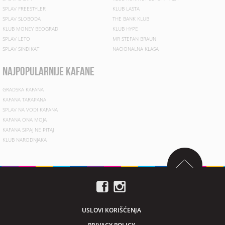
SPLAV FREESTYLER
KLUB LASTA
SPLAV SLOBODA
THE BANK KLUB
KLUB MONEY BEOGRAD
KLUB HYPE
SPLAV LETO
MR STEFAN BRAUN
SPLAV SINDIKAT
NACIONALNA KLASA
najpopularnije kafane
GRADSKA KAFANA
KAFANA TARAPANA
SPLAV NA VODI KAFANA
KAFANA ONA MOJA
KAFANA SIPAJ NE PITAJ
KLUB NARODNJAKA
USLOVI KORIŠĆENJA