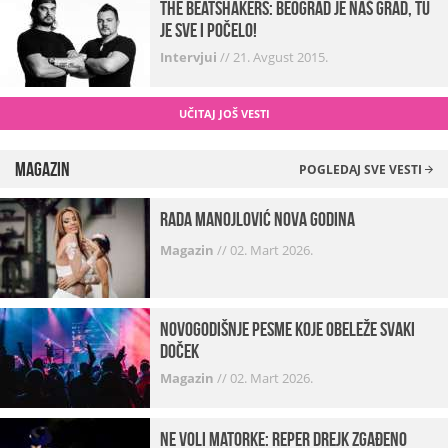
The Beatshakers: Beograd je naš grad, tu
je sve i počelo!
Intervjui
//
21. Avgust 2015.
UČITAJ JOŠ VESTI
Magazin
POGLEDAJ SVE VESTI
Rada Manojlović Nova godina
Magazin
//
02. Mart 2026.
Novogodišnje pesme koje obeleže svaki
Doček
Magazin
//
02. Mart 2026.
Ne voli matorke: Reper Drejk zgađeno