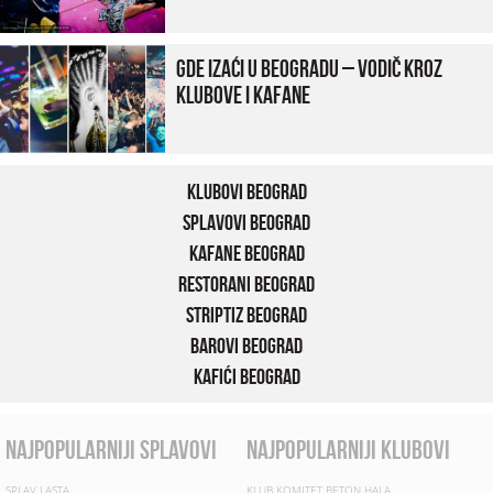
Gde izaći u Beogradu – vodič kroz
klubove i kafane
Klubovi Beograd
Splavovi Beograd
Kafane Beograd
Restorani Beograd
Striptiz Beograd
Barovi Beograd
Kafići Beograd
najpopularniji splavovi
najpopularniji klubovi
SPLAV LASTA
KLUB KOMITET BETON HALA