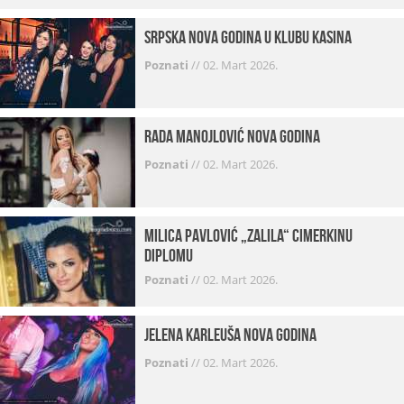
Srpska Nova godina u klubu Kasina
Poznati
//
02. Mart 2026.
Rada Manojlović Nova godina
Poznati
//
02. Mart 2026.
Milica Pavlović „zalila“ cimerkinu
diplomu
Poznati
//
02. Mart 2026.
Jelena Karleuša Nova godina
Poznati
//
02. Mart 2026.