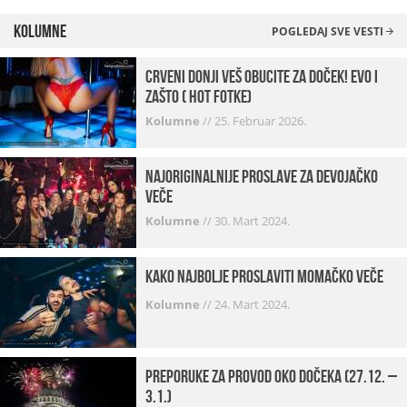
Kolumne
POGLEDAJ SVE VESTI
Crveni donji veš obucite za doček! Evo i
zašto ( hot fotke)
Kolumne
//
25. Februar 2026.
Najoriginalnije proslave za devojačko
veče
Kolumne
//
30. Mart 2024.
Kako najbolje proslaviti momačko veče
Kolumne
//
24. Mart 2024.
Preporuke za provod oko dočeka (27.12. –
3.1.)