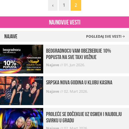
‹
1
2
Najnovije vesti
Najave
POGLEDAJ SVE VESTI
beogradnocu vam obezbeđuje 10%
popusta na sve taxi vožnje
Najave
//
01. Jun 2026.
Srpska Nova godina u klubu Kasina
Najave
//
02. Mart 2026.
Proleće se dočekuje uz osmeh i najbolju
svirku u gradu
Najave
//
02. Mart 2026.