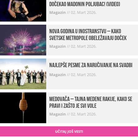
dočekao Madonin poljubac! (VIDEO)
Magazin
//
02. Mart 2026.
Nova godina u inostranstvu – kako
svetske metropole obeležavaju doček
Magazin
//
02. Mart 2026.
Najlepše pesme za naručivanje na svadbi
Magazin
//
02. Mart 2026.
Medovača – tajna medene rakije, kako se
pravi i zašto je svi vole
Magazin
//
02. Mart 2026.
UČITAJ JOŠ VESTI