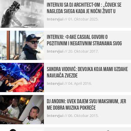
Intervju sa DJ Architect-om : „Čovek se
nagleda svega kada je noćni život u
pitanju. U klubovima najmanje vidim
Intervjui
//
01. Oktobar 2025.
provod“
INTERVJU: Фake Casual govori o
pozitivnim i negativnim stranama svog
posla, počecima, omiljenim mestima …
Intervjui
//
20. Oktobar 2017.
Sandra Vidović: devojka koja mami uzdahe
navijača Zvezde
Intervjui
//
04. April 2016.
Dj Andoni: Uvek dajem svoj maksimum, jer
me dobra muzika pokreće
Intervjui
//
06. Oktobar 2015.