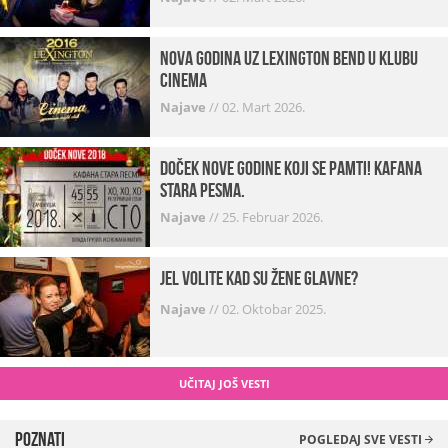
Nova godina uz Lexington bend u klubu
Cinema
Najave
//
02. Mart 2026.
Doček Nove godine koji se pamti! Kafana
Stara pesma.
Najave
//
25. Februar 2026.
Jel volite kad su žene glavne?
Najave
//
02. Oktobar 2025.
UČITAJ JOŠ VESTI
Poznati
POGLEDAJ SVE VESTI