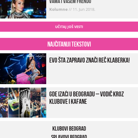
vama i vašem frendu
Kolumne
//
11. Jun 2018.
UČITAJ JOŠ VESTI
Najčitaniji tekstovi
Evo šta zapravo znači reč klaberka!
Gde izaći u Beogradu – vodič kroz
klubove i kafane
Klubovi Beograd
Splavovi Beograd