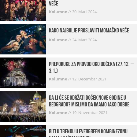
veče
Kolumne
//
30. Mart 2024.
Kako najbolje proslaviti momačko veče
Kolumne
//
24. Mart 2024.
Preporuke za provod oko dočeka (27.12. –
3.1.)
Kolumne
//
12. Decembar 2021.
Da li će se održati doček Nove godine u
Beogradu? Mislimo da imamo jako DOBRE
VESTI!
Kolumne
//
19. Novembar 2021.
Biti u trendu u Evergreen kombinezonu