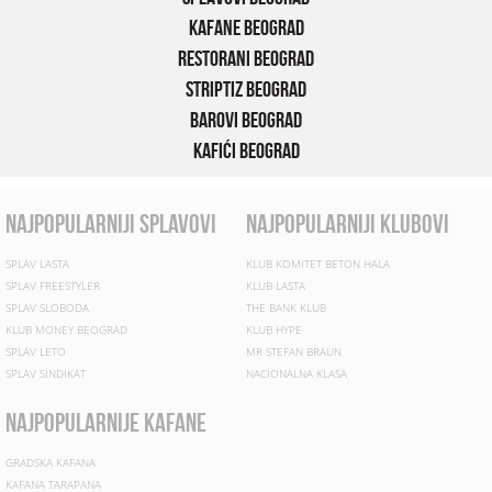
Kafane Beograd
Restorani Beograd
Striptiz Beograd
Barovi Beograd
Kafići Beograd
najpopularniji splavovi
najpopularniji klubovi
SPLAV LASTA
KLUB KOMITET BETON HALA
SPLAV FREESTYLER
KLUB LASTA
SPLAV SLOBODA
THE BANK KLUB
KLUB MONEY BEOGRAD
KLUB HYPE
SPLAV LETO
MR STEFAN BRAUN
SPLAV SINDIKAT
NACIONALNA KLASA
najpopularnije kafane
GRADSKA KAFANA
KAFANA TARAPANA