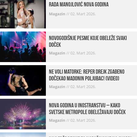
Rada Manojlović Nova godina
Magazin
//
02. Mart 2026.
Novogodišnje pesme koje obeleže svaki
Doček
Magazin
//
02. Mart 2026.
Ne voli matorke: Reper Drejk zgađeno
dočekao Madonin poljubac! (VIDEO)
Magazin
//
02. Mart 2026.
Nova godina u inostranstvu – kako
svetske metropole obeležavaju doček
Magazin
//
02. Mart 2026.