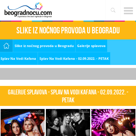
Slike iz noćnog provoda u Beogradu
Slike iz noćnog provoda u Beogradu
Galerije splavova
Splav Na Vodi Kafana
Splav Na Vodi Kafana - 02.09.2022. - PETAK
Galerije splavova - Splav Na Vodi Kafana - 02.09.2022. -
PETAK