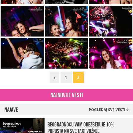
‹
1
2
Najnovije vesti
Najave
POGLEDAJ SVE VESTI
beogradnocu vam obezbeđuje 10%
popusta na sve taxi vožnje