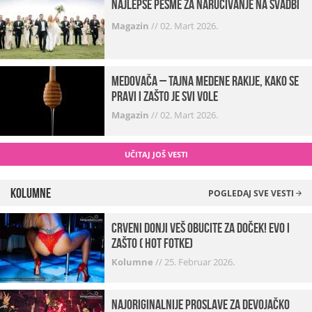
Najlepše pesme za naručivanje na svadbi
Magazin
//
02. Mart 2026.
Medovača – tajna medene rakije, kako se
pravi i zašto je svi vole
Magazin
//
02. Mart 2026.
UČITAJ JOŠ VESTI
Kolumne
POGLEDAJ SVE VESTI
Crveni donji veš obucite za doček! Evo i
zašto ( hot fotke)
Kolumne
//
25. Februar 2026.
Najoriginalnije proslave za devojačko