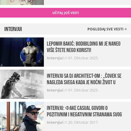
UČITAJ JOŠ VESTI
Intervjui
POGLEDAJ SVE VESTI
Lepomir Bakić: Bodibilding mi je naneo
više štete nego koristi!
Intervjui
//
01. Oktobar 2025.
Intervju sa DJ Architect-om : „Čovek se
nagleda svega kada je noćni život u
pitanju. U klubovima najmanje vidim
Intervjui
//
01. Oktobar 2025.
provod“
INTERVJU: Фake Casual govori o
pozitivnim i negativnim stranama svog
posla, počecima, omiljenim mestima …
Intervjui
//
20. Oktobar 2017.