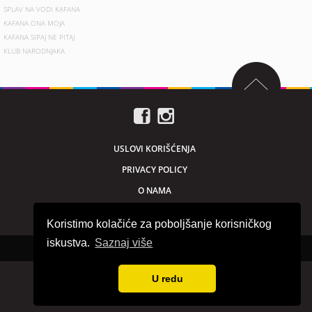
SPLAV NA VODI KAFANA
KAFANA ONA MOJA
KAFANA SIPAJ NE PITAJ
KLUB NARODNJAKA
USLOVI KORIŠĆENJA
PRIVACY POLICY
O NAMA
MARKETING
Koristimo kolačiće za poboljšanje korisničkog
iskustva.
Saznaj više
Sva prava zadržana © 2026. beogradnocu.com
U redu