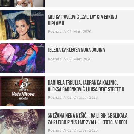
Milica Pavlović „zalila“ cimerkinu
diplomu
Poznati
//
02. Mart 2026.
Jelena Karleuša Nova godina
Poznati
//
02. Mart 2026.
Danijela Trkulja, Jadranka Kalinić,
Aleksa Radenković i Husa Beat Street u
Kabareu 13
Poznati
//
02. Oktobar 2025.
Snežana Nena Nešić: „Da li bih se slikala
za Plejboj? Nisu me zvali…“ (FOTO+VIDEO)
Poznati
//
02. Oktobar 2025.