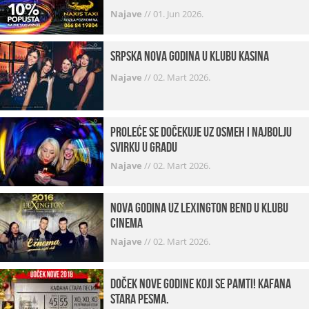
Najave
//
01. Jun 2026.
Srpska Nova godina u klubu Kasina
Najave
//
02. Mart 2026.
Proleće se dočekuje uz osmeh i najbolju
svirku u gradu
Najave
//
02. Mart 2026.
Nova godina uz Lexington bend u klubu
Cinema
Najave
//
02. Mart 2026.
Doček Nove godine koji se pamti! Kafana
Stara pesma.