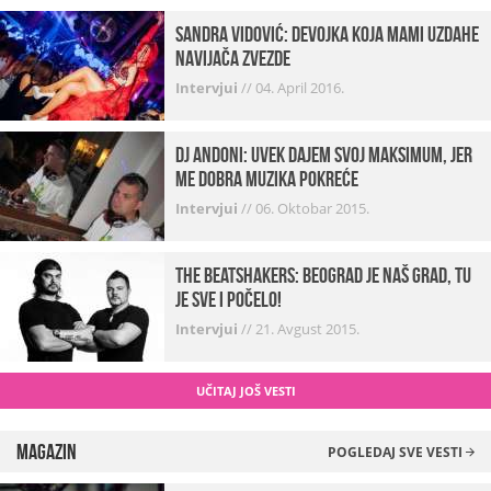
Sandra Vidović: devojka koja mami uzdahe
navijača Zvezde
Intervjui
//
04. April 2016.
Dj Andoni: Uvek dajem svoj maksimum, jer
me dobra muzika pokreće
Intervjui
//
06. Oktobar 2015.
The Beatshakers: Beograd je naš grad, tu
je sve i počelo!
Intervjui
//
21. Avgust 2015.
UČITAJ JOŠ VESTI
Magazin
POGLEDAJ SVE VESTI