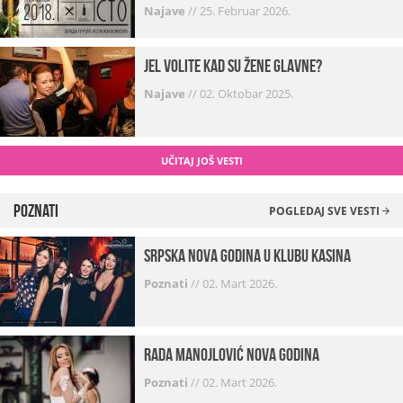
Najave
//
25. Februar 2026.
Jel volite kad su žene glavne?
Najave
//
02. Oktobar 2025.
UČITAJ JOŠ VESTI
Poznati
POGLEDAJ SVE VESTI
Srpska Nova godina u klubu Kasina
Poznati
//
02. Mart 2026.
Rada Manojlović Nova godina
Poznati
//
02. Mart 2026.