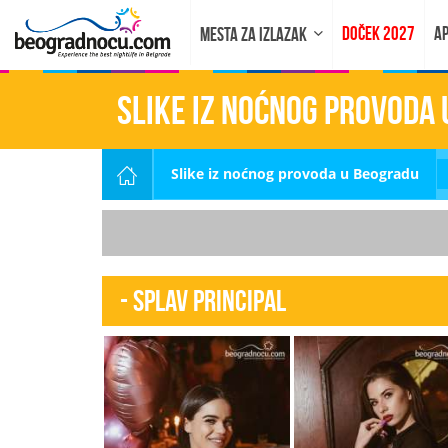
DOČEK 2027
AP
MESTA ZA IZLAZAK
Slike iz noćnog provoda
Slike iz noćnog provoda u Beogradu
- Splav Principal