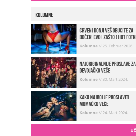
Kolumne
Crveni donji veš obucite za
doček! Evo i zašto ( hot fotk
Kolumne
//
25. Februar 2026.
Najoriginalnije proslave za
devojačko veče
Kolumne
//
30. Mart 2024.
Kako najbolje proslaviti
momačko veče
Kolumne
//
24. Mart 2024.
UČ