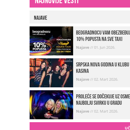
Najnovije vesti
Najave
beogradnocu vam obezbeđu
10% popusta na sve taxi
vožnje
Najave
//
01. Jun 2026.
Srpska Nova godina u klubu
Kasina
Najave
//
02. Mart 2026.
Proleće se dočekuje uz osme
najbolju svirku u gradu
Najave
//
02. Mart 2026.
UČ