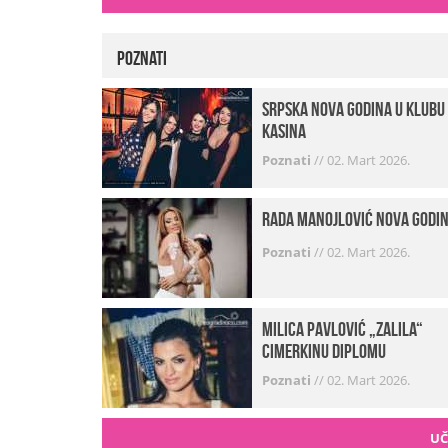
Poznati
Srpska Nova godina u klubu
Kasina
Poznati
//
02. Mart 2026.
Rada Manojlović Nova godi
Poznati
//
02. Mart 2026.
Milica Pavlović „zalila“
cimerkinu diplomu
Poznati
//
02. Mart 2026.
UČ