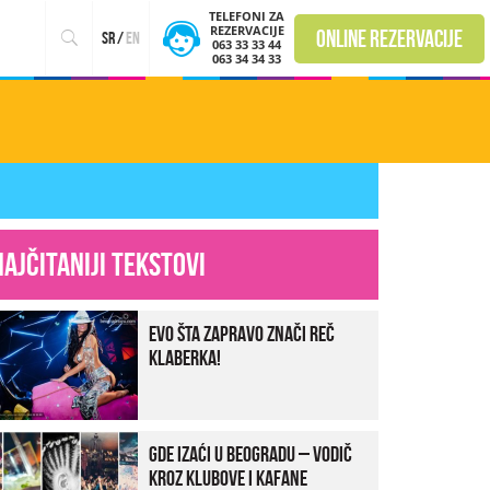
TELEFONI ZA
REZERVACIJE
online rezervacije
sr
/
en
063 33 33 44
063 34 34 33
Najčitaniji tekstovi
Evo šta zapravo znači reč
klaberka!
Gde izaći u Beogradu – vodič
kroz klubove i kafane