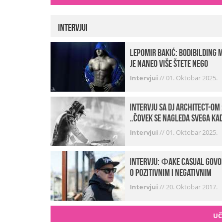
Intervjui
Lepomir Bakić: Bodibilding 
je naneo više štete nego
koristi!
Intervjui
//
01. Oktobar 2025.
Intervju sa DJ Architect-om 
„Čovek se nagleda svega ka
je noćni život u pitanju. U
Intervjui
//
01. Oktobar 2025.
klubovima najmanje vidim
provod“
INTERVJU: Фake Casual govo
o pozitivnim i negativnim
stranama svog posla,
Intervjui
//
20. Oktobar 2017.
počecima, omiljenim mestim
…
UČ