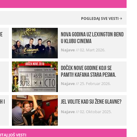
POGLEDAJ SVE VESTI
je
Nova godina uz Lexington bend
u klubu Cinema
Najave
//
02. Mart 2026.
Doček Nove godine koji se
pamti! Kafana Stara pesma.
Najave
//
25. Februar 2026.
h i
Jel volite kad su žene glavne?
Najave
//
02. Oktobar 2025.
ITAJ JOŠ VESTI