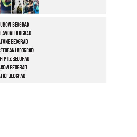
lubovi Beograd
plavovi Beograd
afane Beograd
estorani Beograd
riptiz Beograd
arovi Beograd
fići Beograd