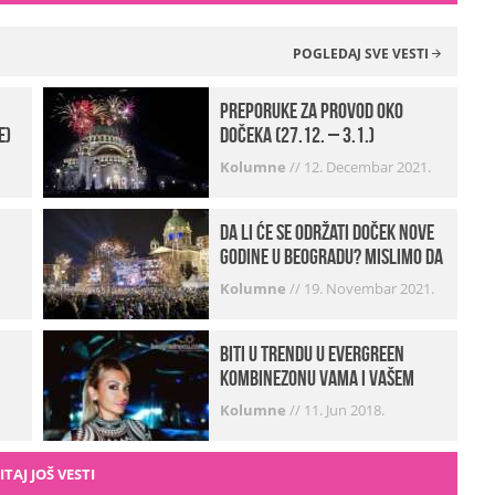
POGLEDAJ SVE VESTI
Preporuke za provod oko
e)
dočeka (27.12. – 3.1.)
Kolumne
//
12. Decembar 2021.
Da li će se održati doček Nove
godine u Beogradu? Mislimo da
imamo jako DOBRE VESTI!
Kolumne
//
19. Novembar 2021.
Biti u trendu u Evergreen
kombinezonu vama i vašem
frendu
Kolumne
//
11. Jun 2018.
ITAJ JOŠ VESTI