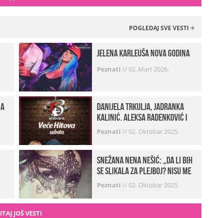
POGLEDAJ SVE VESTI
Jelena Karleuša Nova godina
Poznati
//
02. Mart 2026.
na
Danijela Trkulja, Jadranka
Kalinić, Aleksa Radenković i
Husa Beat Street u Kabareu 13
Poznati
//
02. Oktobar 2025.
Snežana Nena Nešić: „Da li bih
se slikala za Plejboj? Nisu me
zvali…“ (FOTO+VIDEO)
Poznati
//
02. Oktobar 2025.
ITAJ JOŠ VESTI