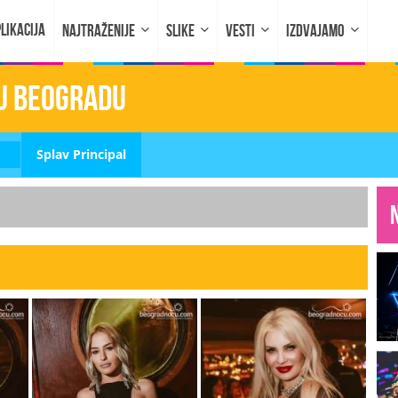
LIKACIJA
NAJTRAŽENIJE
SLIKE
VESTI
IZDVAJAMO
 u Beogradu
Splav Principal