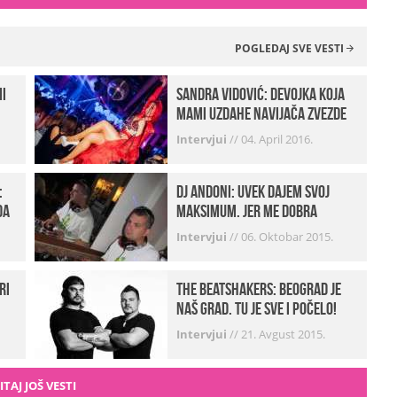
POGLEDAJ SVE VESTI
mi
Sandra Vidović: devojka koja
mami uzdahe navijača Zvezde
Intervjui
//
04. April 2016.
:
Dj Andoni: Uvek dajem svoj
da
maksimum, jer me dobra
muzika pokreće
Intervjui
//
06. Oktobar 2015.
ri
The Beatshakers: Beograd je
naš grad, tu je sve i počelo!
Intervjui
//
21. Avgust 2015.
a
ITAJ JOŠ VESTI