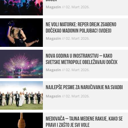
Magazin
//
02. Mart 2026.
Ne voli matorke: Reper Drejk zgađeno
dočekao Madonin poljubac! (VIDEO)
Magazin
//
02. Mart 2026.
Nova godina u inostranstvu – kako
svetske metropole obeležavaju doček
Magazin
//
02. Mart 2026.
Najlepše pesme za naručivanje na svadbi
Magazin
//
02. Mart 2026.
Medovača – tajna medene rakije, kako se
pravi i zašto je svi vole