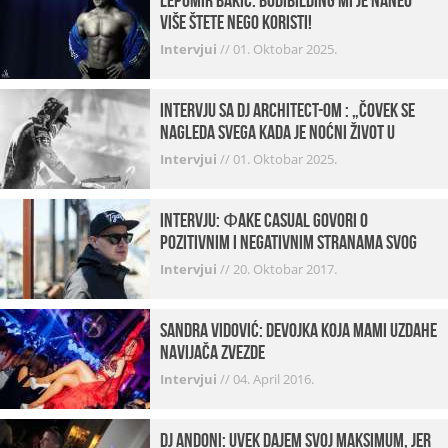
Lepomir Bakić: Bodibilding mi je naneo
više štete nego koristi!
Intervjui
//
01. Oktobar 2025.
Intervju sa DJ Architect-om : „Čovek se
nagleda svega kada je noćni život u
pitanju. U klubovima najmanje vidim
Intervjui
//
01. Oktobar 2025.
provod“
INTERVJU: Фake Casual govori o
pozitivnim i negativnim stranama svog
posla, počecima, omiljenim mestima …
Intervjui
//
20. Oktobar 2017.
Sandra Vidović: devojka koja mami uzdahe
navijača Zvezde
Intervjui
//
04. April 2016.
Dj Andoni: Uvek dajem svoj maksimum, jer