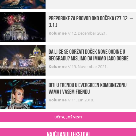
Preporuke za provod oko dočeka (27.12. –
3.1.)
Kolumne
//
12. Decembar 2021.
Da li će se održati doček Nove godine u
Beogradu? Mislimo da imamo jako DOBRE
VESTI!
Kolumne
//
19. Novembar 2021.
Biti u trendu u Evergreen kombinezonu
vama i vašem frendu
Kolumne
//
11. Jun 2018.
UČITAJ JOŠ VESTI
Najčitaniji tekstovi