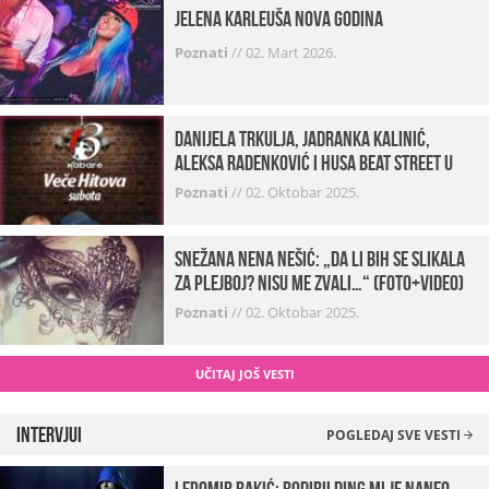
Jelena Karleuša Nova godina
Poznati
//
02. Mart 2026.
Danijela Trkulja, Jadranka Kalinić,
Aleksa Radenković i Husa Beat Street u
Kabareu 13
Poznati
//
02. Oktobar 2025.
Snežana Nena Nešić: „Da li bih se slikala
za Plejboj? Nisu me zvali…“ (FOTO+VIDEO)
Poznati
//
02. Oktobar 2025.
UČITAJ JOŠ VESTI
Intervjui
POGLEDAJ SVE VESTI