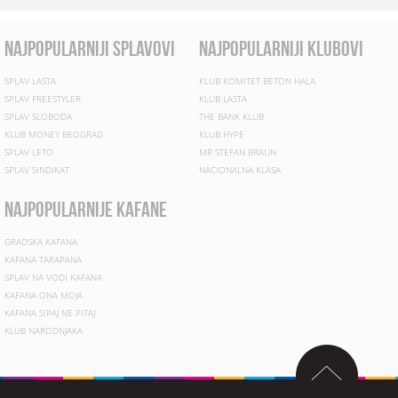
najpopularniji splavovi
najpopularniji klubovi
SPLAV LASTA
KLUB KOMITET BETON HALA
SPLAV FREESTYLER
KLUB LASTA
SPLAV SLOBODA
THE BANK KLUB
KLUB MONEY BEOGRAD
KLUB HYPE
SPLAV LETO
MR STEFAN BRAUN
SPLAV SINDIKAT
NACIONALNA KLASA
najpopularnije kafane
GRADSKA KAFANA
KAFANA TARAPANA
SPLAV NA VODI KAFANA
KAFANA ONA MOJA
KAFANA SIPAJ NE PITAJ
KLUB NARODNJAKA