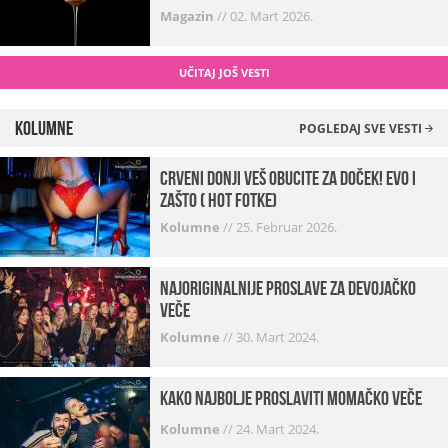
Magazin
//
02. Mart 2026.
UČITAJ JOŠ VESTI
Kolumne
POGLEDAJ SVE VESTI
Crveni donji veš obucite za doček! Evo i
zašto ( hot fotke)
Kolumne
//
25. Februar 2026.
Najoriginalnije proslave za devojačko
veče
Kolumne
//
30. Mart 2024.
Kako najbolje proslaviti momačko veče
Kolumne
//
24. Mart 2024.