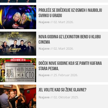
Proleće se dočekuje uz osmeh i najbolju
svirku u gradu
Najave
//
02. Mart 2026.
Nova godina uz Lexington bend u klubu
Cinema
Najave
//
02. Mart 2026.
Doček Nove godine koji se pamti! Kafana
Stara pesma.
Najave
//
25. Februar 2026.
Jel volite kad su žene glavne?
Najave
//
02. Oktobar 2025.