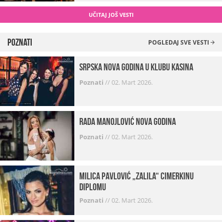
UČITAJ JOŠ VESTI
Poznati
POGLEDAJ SVE VESTI
Srpska Nova godina u klubu Kasina
Poznati
//
02. Mart 2026.
Rada Manojlović Nova godina
Poznati
//
02. Mart 2026.
Milica Pavlović „zalila“ cimerkinu
diplomu
Poznati
//
02. Mart 2026.