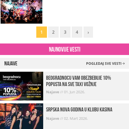
1
2
3
4
›
Najnovije vesti
Najave
POGLEDAJ SVE VESTI
beogradnocu vam obezbeđuje 10%
popusta na sve taxi vožnje
Najave
//
01. Jun 2026.
Srpska Nova godina u klubu Kasina
Najave
//
02. Mart 2026.