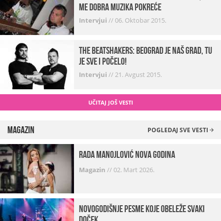
me dobra muzika pokreće
Intervjui
//
06. Oktobar 2015.
The Beatshakers: Beograd je naš grad, tu
je sve i počelo!
Intervjui
//
21. Avgust 2015.
UČITAJ JOŠ VESTI
Magazin
POGLEDAJ SVE VESTI
Rada Manojlović Nova godina
Magazin
//
02. Mart 2026.
Novogodišnje pesme koje obeleže svaki
Doček