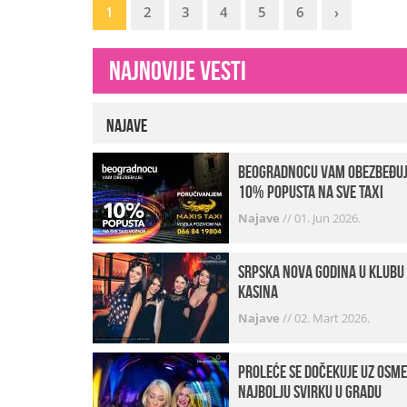
1
2
3
4
5
6
›
Najnovije vesti
Najave
beogradnocu vam obezbeđu
10% popusta na sve taxi
vožnje
Najave
//
01. Jun 2026.
Srpska Nova godina u klubu
Kasina
Najave
//
02. Mart 2026.
Proleće se dočekuje uz osme
najbolju svirku u gradu