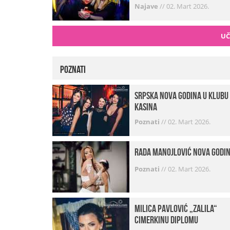
Najave
//
02. Mart 2026.
UČ
Poznati
Srpska Nova godina u klubu
Kasina
Poznati
//
02. Mart 2026.
Rada Manojlović Nova godi
Poznati
//
02. Mart 2026.
Milica Pavlović „zalila“
cimerkinu diplomu