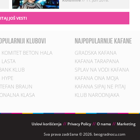
Kolumne
//
11. Jun 2018.
ITAJ JOŠ VESTI
opularniji klubovi
najpopularnije kafane
 KOMITET BETON HALA
GRADSKA KAFANA
 LASTA
KAFANA TARAPANA
BANK KLUB
SPLAV NA VODI KAFANA
 HYPE
KAFANA ONA MOJA
TEFAN BRAUN
KAFANA SIPAJ NE PITAJ
ONALNA KLASA
KLUB NARODNJAKA
Uslovi korišćenja
Privacy Policy
O nama
Marketing
Sva prava zadržana © 2026. beogradnocu.com