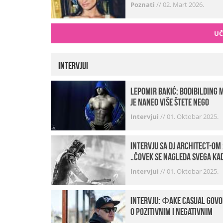
Poznati
//
02. Mart 2026.
UČ
Intervjui
Lepomir Bakić: Bodibilding 
je naneo više štete nego
koristi!
Intervjui
//
01. Oktobar 2025.
Intervju sa DJ Architect-om 
„Čovek se nagleda svega ka
je noćni život u pitanju. U
Intervjui
//
01. Oktobar 2025.
klubovima najmanje vidim
provod“
INTERVJU: Фake Casual govo
o pozitivnim i negativnim
stranama svog posla,