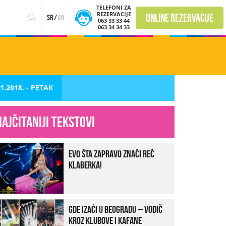
TELEFONI ZA
REZERVACIJE
online rezervacije
sr
/
en
063 33 33 44
063 34 34 33
1.2018. - PETAK
Najčitaniji tekstovi
Evo šta zapravo znači reč
klaberka!
Gde izaći u Beogradu – vodič
kroz klubove i kafane