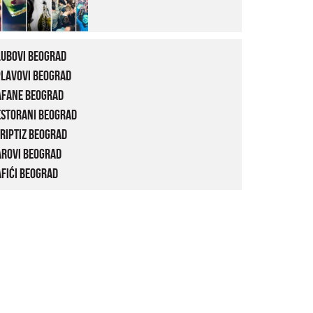
lubovi Beograd
plavovi Beograd
afane Beograd
estorani Beograd
riptiz Beograd
arovi Beograd
fići Beograd