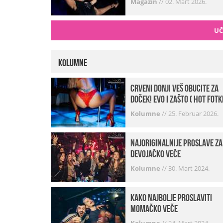
Magazin
//
02. Mart 2026.
UČ
Kolumne
Crveni donji veš obucite za
doček! Evo i zašto ( hot fotk
Kolumne
//
25. Februar 2026.
Najoriginalnije proslave za
devojačko veče
Kolumne
//
30. Mart 2024.
Kako najbolje proslaviti
momačko veče