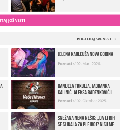
ITAJ JOŠ VESTI
POGLEDAJ SVE VESTI
Jelena Karleuša Nova godina
Poznati
//
02. Mart 2026.
na
Danijela Trkulja, Jadranka
Kalinić, Aleksa Radenković i
Husa Beat Street u Kabareu 13
Poznati
//
02. Oktobar 2025.
Snežana Nena Nešić: „Da li bih
se slikala za Plejboj? Nisu me