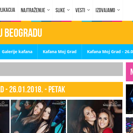
LIKACIJA
NAJTRAŽENIJE
SLIKE
VESTI
IZDVAJAMO
 u Beogradu
Galerije kafana
Kafana Moj Grad
Kafana Moj Grad - 26.0
d - 26.01.2018. - PETAK