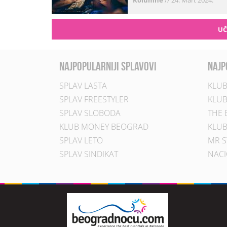
Kolumne
//
24. Mart 2024.
UČ
najpopularniji splavovi
najp
SPLAV LASTA
KLUB
SPLAV FREESTYLER
KLUB
SPLAV SLOBODA
THE 
KLUB MONEY BEOGRAD
KLUB
SPLAV LETO
MR S
SPLAV SINDIKAT
NACI