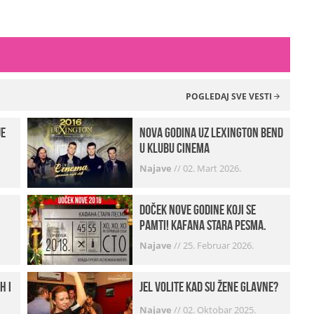
POGLEDAJ SVE VESTI
je
Nova godina uz Lexington bend
u klubu Cinema
Najave
//
02. Mart 2026.
Doček Nove godine koji se
pamti! Kafana Stara pesma.
Najave
//
25. Februar 2026.
h i
Jel volite kad su žene glavne?
Najave
//
02. Oktobar 2025.