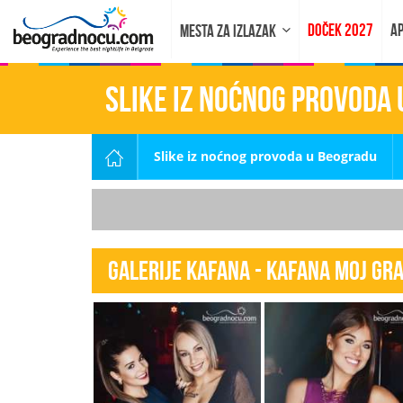
DOČEK 2027
AP
MESTA ZA IZLAZAK
Slike iz noćnog provoda
Slike iz noćnog provoda u Beogradu
Galerije kafana - Kafana Moj Gra