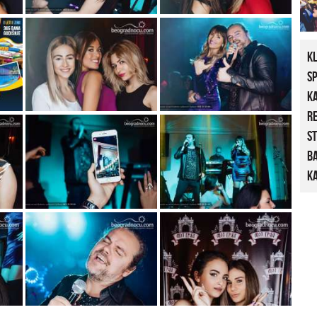
K
S
K
R
St
B
Ka