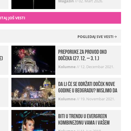
Magazin
//
02. Mart 2026.
ITAJ JOŠ VESTI
POGLEDAJ SVE VESTI
Preporuke za provod oko
e)
dočeka (27.12. – 3.1.)
Kolumne
//
12. Decembar 2021.
Da li će se održati doček Nove
godine u Beogradu? Mislimo da
imamo jako DOBRE VESTI!
Kolumne
//
19. Novembar 2021.
Biti u trendu u Evergreen
kombinezonu vama i vašem
frendu