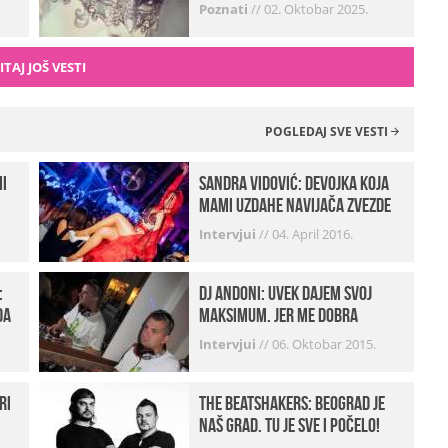
zvali…“ (FOTO+VIDEO)
Poznati
//
02. Oktobar 2025.
ITAJ JOŠ VESTI
POGLEDAJ SVE VESTI
mi
Sandra Vidović: devojka koja
mami uzdahe navijača Zvezde
Intervjui
//
04. April 2016.
:
Dj Andoni: Uvek dajem svoj
da
maksimum, jer me dobra
muzika pokreće
Intervjui
//
06. Oktobar 2015.
ri
The Beatshakers: Beograd je
naš grad, tu je sve i počelo!