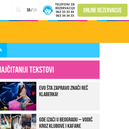
TELEFONI ZA
REZERVACIJE
online rezervacije
sr
/
en
063 33 33 44
063 34 34 33
TA
Najčitaniji tekstovi
Evo šta zapravo znači reč
klaberka!
Gde izaći u Beogradu – vodič
kroz klubove i kafane