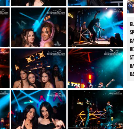
K
S
K
R
St
B
Ka