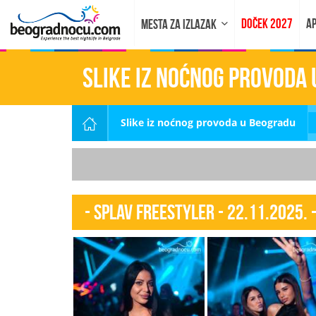
DOČEK 2027
AP
MESTA ZA IZLAZAK
Slike iz noćnog provoda
Slike iz noćnog provoda u Beogradu
- Splav Freestyler - 22.11.2025. 