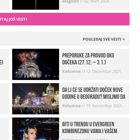
Magazin
//
02. Mart 2026.
ITAJ JOŠ VESTI
POGLEDAJ SVE VESTI
Preporuke za provod oko
e)
dočeka (27.12. – 3.1.)
Kolumne
//
12. Decembar 2021.
Da li će se održati doček Nove
godine u Beogradu? Mislimo da
imamo jako DOBRE VESTI!
Kolumne
//
19. Novembar 2021.
Biti u trendu u Evergreen
kombinezonu vama i vašem
frendu