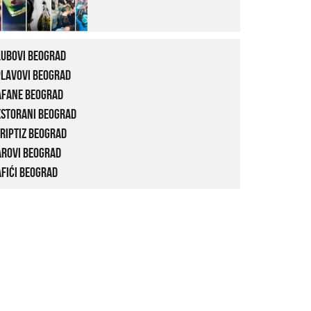
lubovi Beograd
plavovi Beograd
afane Beograd
estorani Beograd
riptiz Beograd
arovi Beograd
fići Beograd