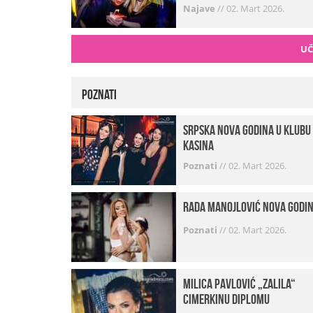
Najave
//
02. Mart 2026.
UČ
Poznati
Srpska Nova godina u klubu
Kasina
Poznati
//
02. Mart 2026.
Rada Manojlović Nova godi
Poznati
//
02. Mart 2026.
Milica Pavlović „zalila“
cimerkinu diplomu