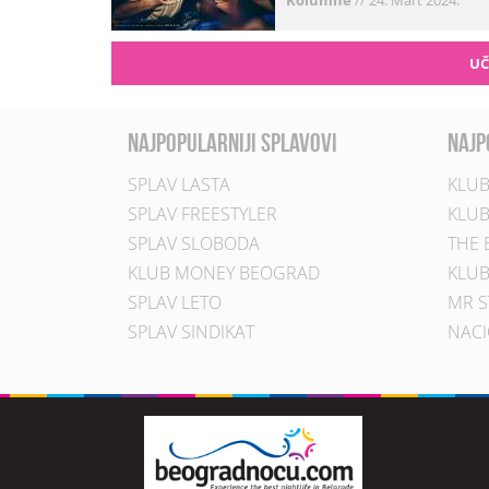
Kolumne
//
24. Mart 2024.
UČ
najpopularniji splavovi
najp
SPLAV LASTA
KLUB
SPLAV FREESTYLER
KLUB
SPLAV SLOBODA
THE 
KLUB MONEY BEOGRAD
KLUB
SPLAV LETO
MR S
SPLAV SINDIKAT
NACI