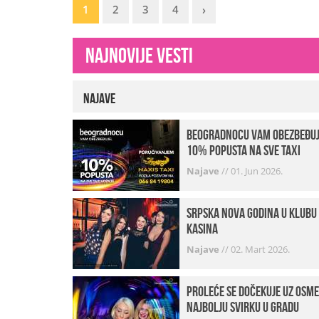
1
2
3
4
›
Najnovije vesti
Najave
beogradnocu vam obezbeđu
10% popusta na sve taxi
vožnje
Najave
//
01. Jun 2026.
Srpska Nova godina u klubu
Kasina
Najave
//
02. Mart 2026.
Proleće se dočekuje uz osme
najbolju svirku u gradu