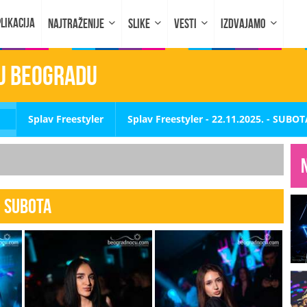
LIKACIJA
NAJTRAŽENIJE
SLIKE
VESTI
IZDVAJAMO
 u Beogradu
Splav Freestyler
Splav Freestyler - 22.11.2025. - SUBO
- SUBOTA