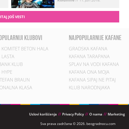
Kolumne
//
11. Jun 2018.
ITAJ JOŠ VESTI
opularniji klubovi
najpopularnije kafane
 KOMITET BETON HALA
GRADSKA KAFANA
 LASTA
KAFANA TARAPANA
BANK KLUB
SPLAV NA VODI KAFANA
 HYPE
KAFANA ONA MOJA
TEFAN BRAUN
KAFANA SIPAJ NE PITAJ
ONALNA KLASA
KLUB NARODNJAKA
Uslovi korišćenja
Privacy Policy
O nama
Marketing
Sva prava zadržana © 2026. beogradnocu.com