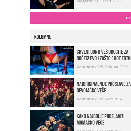
Magazin
//
02. Mart 2026.
UČ
Kolumne
Crveni donji veš obucite za
doček! Evo i zašto ( hot fotk
Kolumne
//
25. Februar 2026.
Najoriginalnije proslave za
devojačko veče
Kolumne
//
30. Mart 2024.
Kako najbolje proslaviti
momačko veče