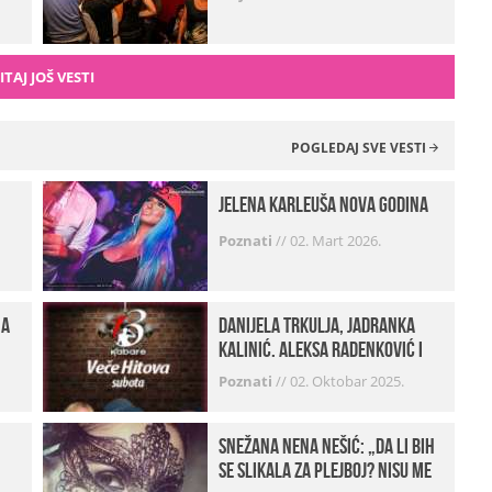
ITAJ JOŠ VESTI
POGLEDAJ SVE VESTI
Jelena Karleuša Nova godina
Poznati
//
02. Mart 2026.
na
Danijela Trkulja, Jadranka
Kalinić, Aleksa Radenković i
Husa Beat Street u Kabareu 13
Poznati
//
02. Oktobar 2025.
Snežana Nena Nešić: „Da li bih
se slikala za Plejboj? Nisu me