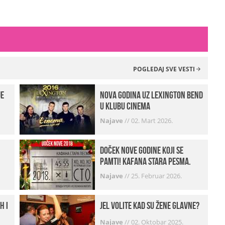
POGLEDAJ SVE VESTI
je
Nova godina uz Lexington bend
u klubu Cinema
Najave
//
02. Mart 2026.
Doček Nove godine koji se
pamti! Kafana Stara pesma.
Najave
//
25. Februar 2026.
h i
Jel volite kad su žene glavne?
Najave
//
02. Oktobar 2025.