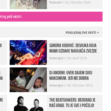
zvali…“ (FOTO+VIDEO)
Poznati
//
02. Oktobar 2025.
ITAJ JOŠ VESTI
POGLEDAJ SVE VESTI
mi
Sandra Vidović: devojka koja
mami uzdahe navijača Zvezde
Intervjui
//
04. April 2016.
:
Dj Andoni: Uvek dajem svoj
da
maksimum, jer me dobra
muzika pokreće
Intervjui
//
06. Oktobar 2015.
ri
The Beatshakers: Beograd je
naš grad, tu je sve i počelo!