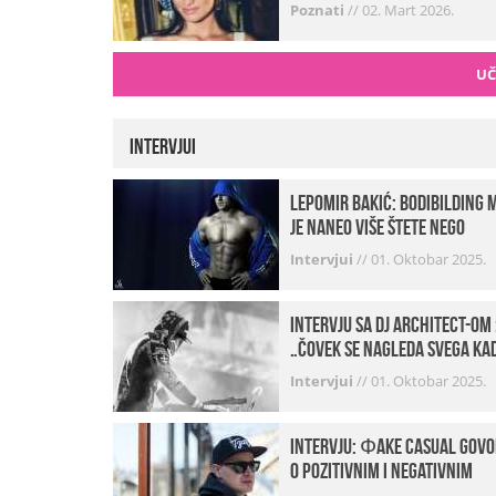
Poznati
//
02. Mart 2026.
UČ
Intervjui
Lepomir Bakić: Bodibilding 
je naneo više štete nego
koristi!
Intervjui
//
01. Oktobar 2025.
Intervju sa DJ Architect-om 
„Čovek se nagleda svega ka
je noćni život u pitanju. U
Intervjui
//
01. Oktobar 2025.
klubovima najmanje vidim
provod“
INTERVJU: Фake Casual govo
o pozitivnim i negativnim
stranama svog posla,