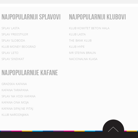
najpopularniji splavovi
najpopularniji klubovi
SPLAV LASTA
KLUB KOMITET BETON HALA
SPLAV FREESTYLER
KLUB LASTA
SPLAV SLOBODA
THE BANK KLUB
KLUB MONEY BEOGRAD
KLUB HYPE
SPLAV LETO
MR STEFAN BRAUN
SPLAV SINDIKAT
NACIONALNA KLASA
najpopularnije kafane
GRADSKA KAFANA
KAFANA TARAPANA
SPLAV NA VODI KAFANA
KAFANA ONA MOJA
KAFANA SIPAJ NE PITAJ
KLUB NARODNJAKA