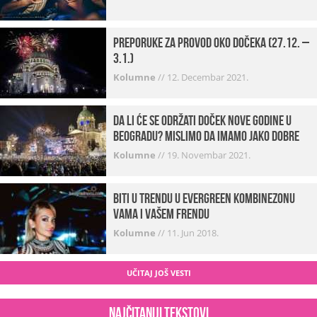
Preporuke za provod oko dočeka (27.12. –
3.1.)
Kolumne
//
12. Decembar 2021.
Da li će se održati doček Nove godine u
Beogradu? Mislimo da imamo jako DOBRE
VESTI!
Kolumne
//
19. Novembar 2021.
Biti u trendu u Evergreen kombinezonu
vama i vašem frendu
Kolumne
//
11. Jun 2018.
UČITAJ JOŠ VESTI
Najčitaniji tekstovi