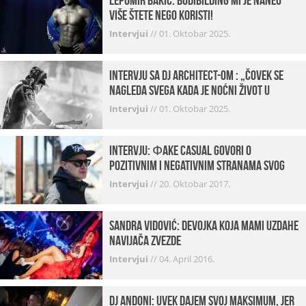
Lepomir Bakić: Bodibilding mi je naneo
više štete nego koristi!
Intervjui
//
01. Oktobar 2025.
Intervju sa DJ Architect-om : „Čovek se
nagleda svega kada je noćni život u
pitanju. U klubovima najmanje vidim
Intervjui
//
01. Oktobar 2025.
provod“
INTERVJU: Фake Casual govori o
pozitivnim i negativnim stranama svog
posla, počecima, omiljenim mestima …
Intervjui
//
20. Oktobar 2017.
Sandra Vidović: devojka koja mami uzdahe
navijača Zvezde
Intervjui
//
04. April 2016.
Dj Andoni: Uvek dajem svoj maksimum, jer