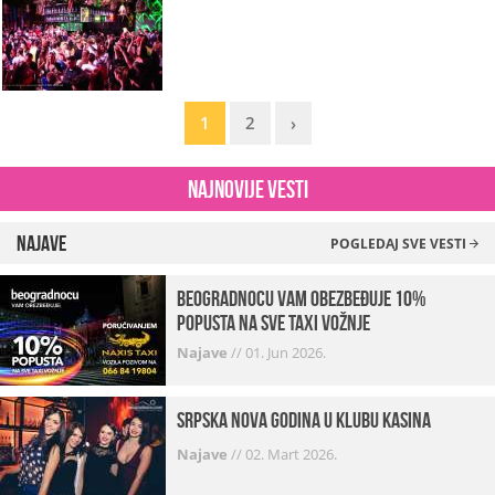
1
2
›
Najnovije vesti
Najave
POGLEDAJ SVE VESTI
beogradnocu vam obezbeđuje 10%
popusta na sve taxi vožnje
Najave
//
01. Jun 2026.
Srpska Nova godina u klubu Kasina
Najave
//
02. Mart 2026.