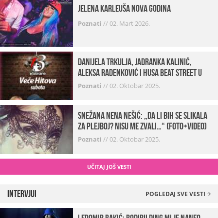
Jelena Karleuša Nova godina
Poznati
//
02. Mart 2026.
Danijela Trkulja, Jadranka Kalinić,
Aleksa Radenković i Husa Beat Street u
Kabareu 13
Poznati
//
02. Oktobar 2025.
Snežana Nena Nešić: „Da li bih se slikala
za Plejboj? Nisu me zvali…“ (FOTO+VIDEO)
Poznati
//
02. Oktobar 2025.
UČITAJ JOŠ VESTI
Intervjui
POGLEDAJ SVE VESTI