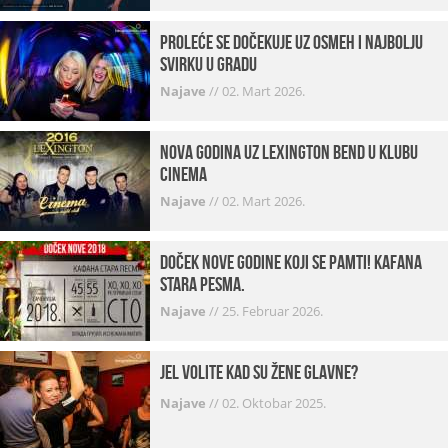
Proleće se dočekuje uz osmeh i najbolju
svirku u gradu
Najave
//
02. Mart 2026.
Nova godina uz Lexington bend u klubu
Cinema
Najave
//
02. Mart 2026.
Doček Nove godine koji se pamti! Kafana
Stara pesma.
Najave
//
25. Februar 2026.
Jel volite kad su žene glavne?
Najave
//
02. Oktobar 2025.