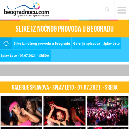
Slike iz noćnog provoda u Beogradu
Slike iz noćnog provoda u Beogradu
Galerije splavova
Splav Leto
Splav Leto - 07.07.2021. - SREDA
Galerije splavova - Splav Leto - 07.07.2021. - SREDA