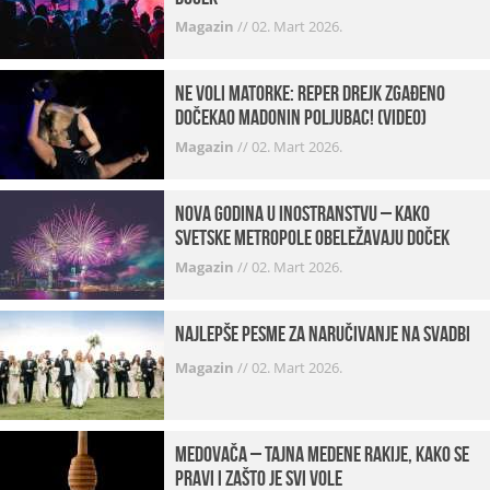
Magazin
//
02. Mart 2026.
Ne voli matorke: Reper Drejk zgađeno
dočekao Madonin poljubac! (VIDEO)
Magazin
//
02. Mart 2026.
Nova godina u inostranstvu – kako
svetske metropole obeležavaju doček
Magazin
//
02. Mart 2026.
Najlepše pesme za naručivanje na svadbi
Magazin
//
02. Mart 2026.
Medovača – tajna medene rakije, kako se
pravi i zašto je svi vole