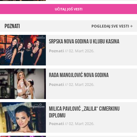
UČITAJ JOŠ VESTI
Poznati
POGLEDAJ SVE VESTI
Srpska Nova godina u klubu Kasina
Poznati
//
02. Mart 2026.
Rada Manojlović Nova godina
Poznati
//
02. Mart 2026.
Milica Pavlović „zalila“ cimerkinu
diplomu
Poznati
//
02. Mart 2026.