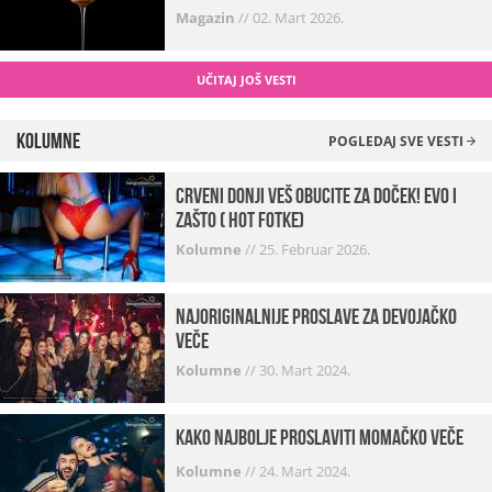
Magazin
//
02. Mart 2026.
UČITAJ JOŠ VESTI
Kolumne
POGLEDAJ SVE VESTI
Crveni donji veš obucite za doček! Evo i
zašto ( hot fotke)
Kolumne
//
25. Februar 2026.
Najoriginalnije proslave za devojačko
veče
Kolumne
//
30. Mart 2024.
Kako najbolje proslaviti momačko veče
Kolumne
//
24. Mart 2024.