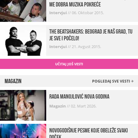
me dobra muzika pokreće
Intervjui
//
06. Oktobar 2015.
The Beatshakers: Beograd je naš grad, tu
je sve i počelo!
Intervjui
//
21. Avgust 2015.
UČITAJ JOŠ VESTI
Magazin
POGLEDAJ SVE VESTI
Rada Manojlović Nova godina
Magazin
//
02. Mart 2026.
Novogodišnje pesme koje obeleže svaki
Doček