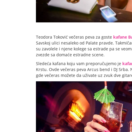
Teodora Toković večeras peva za goste
kafane B
Savskoj ulici nesaleko od Palate pravde. Takmič
su zavolele i njene kolege sa estrade pa se veom
zvezde sa domaće estradne scene.
Sledeća kafana koju vam preporučujemo je
kafa
Krstu. Ovde večeras peva Arcus bend i DJ Srba.
gde večeras možete da uživate uz zvuk dve gitare