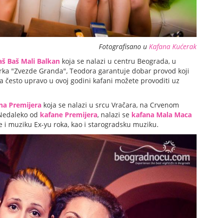
Fotografisano u
Kafana Kućerak
aš Baš Mali Balkan
koja se nalazi u centru Beograda, u
arka "Zvezde Granda", Teodora garantuje dobar provod koji
a često upravo u ovoj godini kafani možete provoditi uz
na Premijera
koja se nalazi u srcu Vračara, na Crvenom
 Nedaleko od
kafane Premijera
, nalazi se
kafana Mala Maca
 i muziku Ex-yu roka, kao i starogradsku muziku.