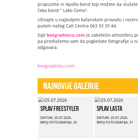
propustite ni Apollo bend koji možete da slušat
čeka bend " Lako Ćemo".
Uživajte u najboljem kafanskom provodu i rezer
putem našeg Call Centra 063 33 33 44.
Sajt
beogradnocu.com
je zabeležio atmosferu p
pa predlažemo vam da pogledate fotografije u naš
odgovara.
beogradnocu.com
Najnovije Galerije
Splav Freestyler
Splav Lasta
DATUM: 25.07.2026.
DATUM: 25.07.2026.
BROJ FOTOGRAFIJA: 29
BROJ FOTOGRAFIJA: 31