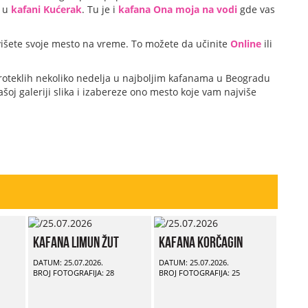
e u
kafani Kućerak
. Tu je i
kafana Ona moja na vodi
gde vas
višete svoje mesto na vreme. To možete da učinite
Online
ili
roteklih nekoliko nedelja u najboljim kafanama u Beogradu
oj galeriji slika i izabereze ono mesto koje vam najviše
Kafana Limun Žut
Kafana Korčagin
DATUM: 25.07.2026.
DATUM: 25.07.2026.
BROJ FOTOGRAFIJA: 28
BROJ FOTOGRAFIJA: 25