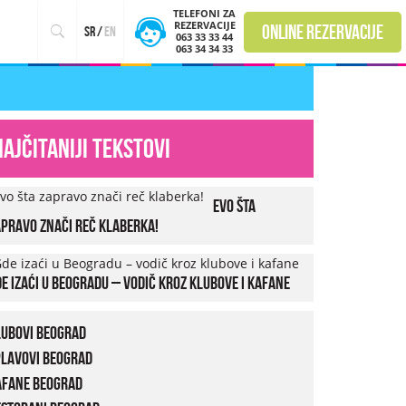
TELEFONI ZA
REZERVACIJE
online rezervacije
sr
/
en
063 33 33 44
063 34 34 33
Najčitaniji tekstovi
Evo šta
pravo znači reč klaberka!
e izaći u Beogradu – vodič kroz klubove i kafane
lubovi Beograd
plavovi Beograd
afane Beograd