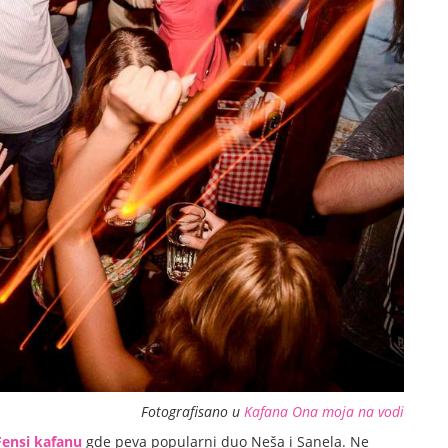
Fotografisano u
Kafana Ona moja na vodi
Fensi kafanu
gde peva popularni duo Neša i Sanela. Ne