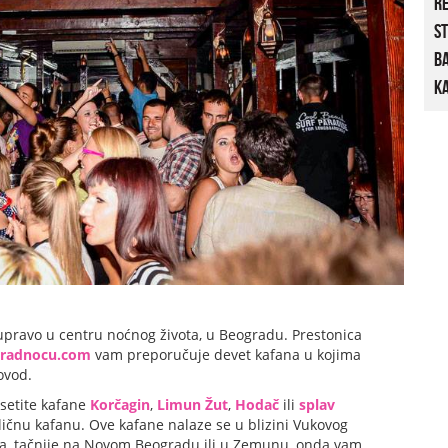
R
St
B
Ka
upravo u centru noćnog života, u Beogradu. Prestonica
radnocu.com
vam preporučuje devet kafana u kojima
ovod.
setite kafane
Korčagin
,
Limun Žut
,
Hodač
ili
splav
ličnu kafanu. Ove kafane nalaze se u blizini Vukovog
sta, tačnije na Novom Beogradu ili u Zemunu, onda vam