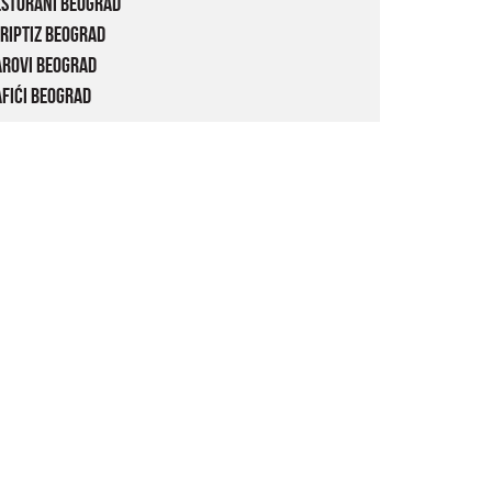
estorani Beograd
riptiz Beograd
arovi Beograd
fići Beograd