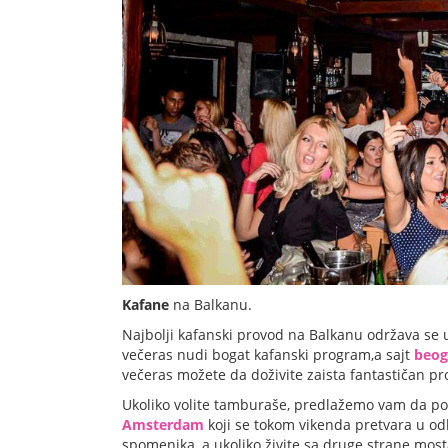
Kafane
na Balkanu.
Najbolji kafanski provod na Balkanu održava se 
večeras nudi bogat kafanski program,a sajt
beog
večeras možete da doživite zaista fantastičan pr
Ukoliko volite tamburaše, predlažemo vam da po
Amsterdam
koji se tokom vikenda pretvara u od
spomenika, a ukoliko živite sa druge strane mo