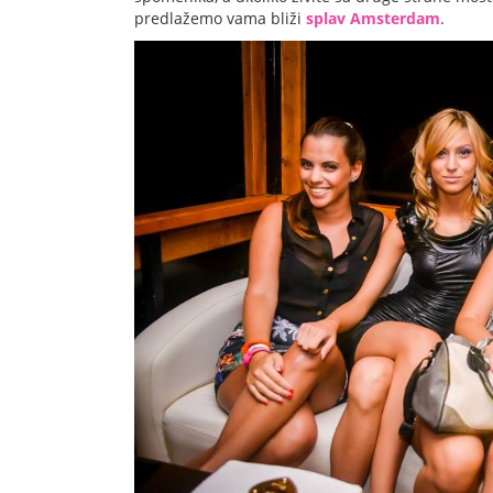
predlažemo vama bliži
splav Amsterdam
.