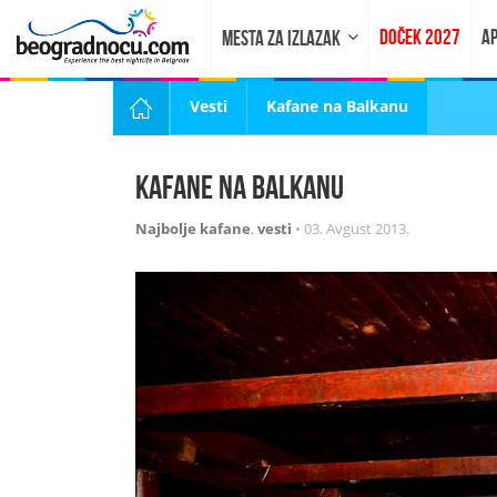
DOČEK 2027
AP
MESTA ZA IZLAZAK
Vesti
Kafane na Balkanu
Kafane na Balkanu
Najbolje kafane
,
vesti
•
03. Avgust 2013.