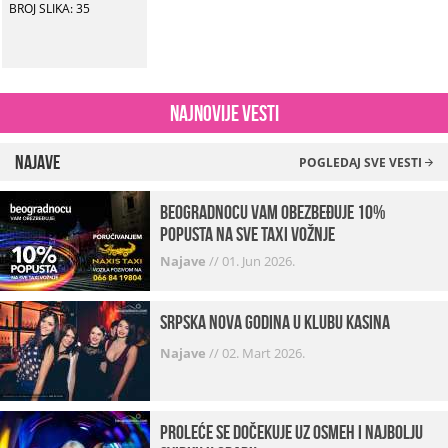
BROJ SLIKA: 35
Najnovije vesti
Najave
POGLEDAJ SVE VESTI
beogradnocu vam obezbeđuje 10%
popusta na sve taxi vožnje
Najave
//
01. Jun 2026.
Srpska Nova godina u klubu Kasina
Najave
//
02. Mart 2026.
Proleće se dočekuje uz osmeh i najbolju