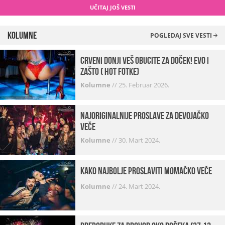
UČITAJ JOŠ VESTI
Kolumne
POGLEDAJ SVE VESTI
Crveni donji veš obucite za doček! Evo i
zašto ( hot fotke)
Kolumne
//
25. Februar 2026.
Najoriginalnije proslave za devojačko
veče
Kolumne
//
30. Mart 2024.
Kako najbolje proslaviti momačko veče
Kolumne
//
24. Mart 2024.