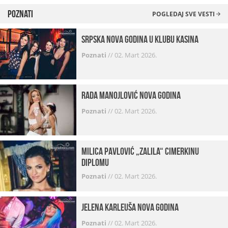
Poznati
POGLEDAJ SVE VESTI
Srpska Nova godina u klubu Kasina
Poznati
//
02. Mart 2026.
Rada Manojlović Nova godina
Poznati
//
02. Mart 2026.
Milica Pavlović „zalila“ cimerkinu
diplomu
Poznati
//
02. Mart 2026.
Jelena Karleuša Nova godina
Poznati
//
02. Mart 2026.