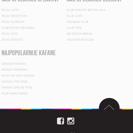
SPLAV LASTA
KLUB KOMITET BETON HALA
SPLAV FREESTYLER
KLUB LASTA
SPLAV SLOBODA
THE BANK KLUB
KLUB MONEY BEOGRAD
KLUB HYPE
SPLAV LETO
MR STEFAN BRAUN
SPLAV SINDIKAT
NACIONALNA KLASA
najpopularnije kafane
GRADSKA KAFANA
KAFANA TARAPANA
SPLAV NA VODI KAFANA
KAFANA ONA MOJA
KAFANA SIPAJ NE PITAJ
KLUB NARODNJAKA