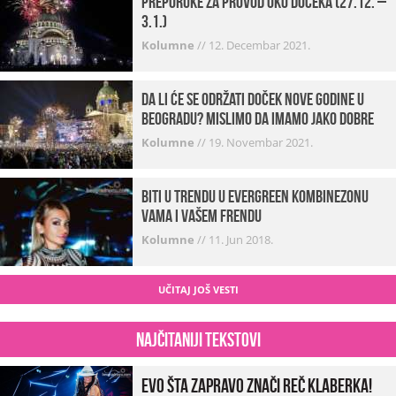
Preporuke za provod oko dočeka (27.12. –
3.1.)
Kolumne
//
12. Decembar 2021.
Da li će se održati doček Nove godine u
Beogradu? Mislimo da imamo jako DOBRE
VESTI!
Kolumne
//
19. Novembar 2021.
Biti u trendu u Evergreen kombinezonu
vama i vašem frendu
Kolumne
//
11. Jun 2018.
UČITAJ JOŠ VESTI
Najčitaniji tekstovi
Evo šta zapravo znači reč klaberka!