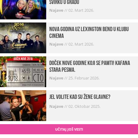
svirku u gradu
Najave
//
02. Mart 2026.
Nova godina uz Lexington bend u klubu
Cinema
Najave
//
02. Mart 2026.
Doček Nove godine koji se pamti! Kafana
Stara pesma.
Najave
//
25. Februar 2026.
Jel volite kad su žene glavne?
Najave
//
02. Oktobar 2025.
UČITAJ JOŠ VESTI