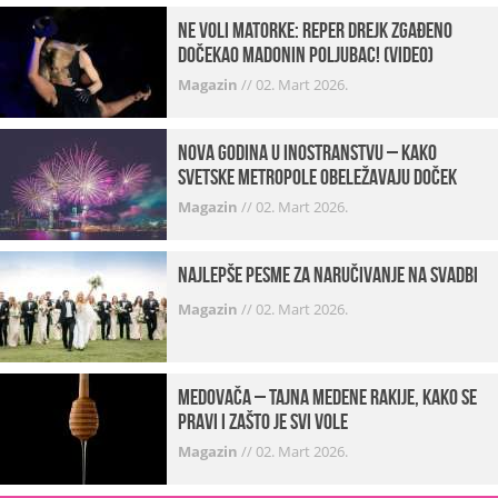
Ne voli matorke: Reper Drejk zgađeno
dočekao Madonin poljubac! (VIDEO)
Magazin
//
02. Mart 2026.
Nova godina u inostranstvu – kako
svetske metropole obeležavaju doček
Magazin
//
02. Mart 2026.
Najlepše pesme za naručivanje na svadbi
Magazin
//
02. Mart 2026.
Medovača – tajna medene rakije, kako se
pravi i zašto je svi vole
Magazin
//
02. Mart 2026.