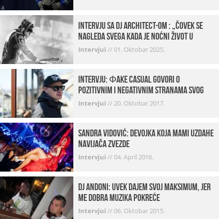
Intervju sa DJ Architect-om : „Čovek se
nagleda svega kada je noćni život u
pitanju. U klubovima najmanje vidim
Intervjui
//
01. Oktobar 2025.
provod“
INTERVJU: Фake Casual govori o
pozitivnim i negativnim stranama svog
posla, počecima, omiljenim mestima …
Intervjui
//
20. Oktobar 2017.
Sandra Vidović: devojka koja mami uzdahe
navijača Zvezde
Intervjui
//
04. April 2016.
Dj Andoni: Uvek dajem svoj maksimum, jer
me dobra muzika pokreće
Intervjui
//
06. Oktobar 2015.