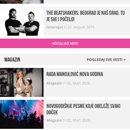
The Beatshakers: Beograd je naš grad, tu
je sve i počelo!
Intervjui
//
21. Avgust 2015.
UČITAJ JOŠ VESTI
Magazin
POGLEDAJ SVE VESTI
Rada Manojlović Nova godina
Magazin
//
02. Mart 2026.
Novogodišnje pesme koje obeleže svaki
Doček
Magazin
//
02. Mart 2026.