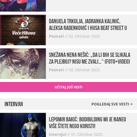
Danijela Trkulja, Jadranka Kalinić,
Aleksa Radenković i Husa Beat Street u
Kabareu 13
Poznati
//
02. Oktobar 2025.
Snežana Nena Nešić: „Da li bih se slikala
za Plejboj? Nisu me zvali…“ (FOTO+VIDEO)
Poznati
//
02. Oktobar 2025.
UČITAJ JOŠ VESTI
Intervjui
POGLEDAJ SVE VESTI
Lepomir Bakić: Bodibilding mi je naneo
više štete nego koristi!
Intervjui
//
01. Oktobar 2025.