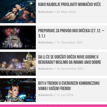
Kako najbolje proslaviti momačko veče
Kolumne
//
24. Mart 2024.
Preporuke za provod oko dočeka (27.12. –
3.1.)
Kolumne
//
12. Decembar 2021.
Da li će se održati doček Nove godine u
Beogradu? Mislimo da imamo jako DOBRE
VESTI!
Kolumne
//
19. Novembar 2021.
Biti u trendu u Evergreen kombinezonu
vama i vašem frendu
Kolumne
//
11. Jun 2018.