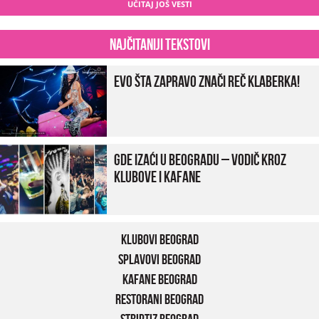
UČITAJ JOŠ VESTI
Najčitaniji tekstovi
Evo šta zapravo znači reč klaberka!
Gde izaći u Beogradu – vodič kroz
klubove i kafane
Klubovi Beograd
Splavovi Beograd
Kafane Beograd
Restorani Beograd