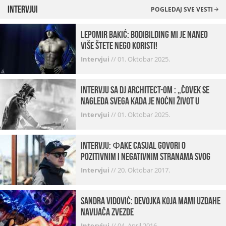
Intervjui
POGLEDAJ SVE VESTI
Lepomir Bakić: Bodibilding mi je naneo
više štete nego koristi!
Intervjui
//
01. Oktobar 2025.
Intervju sa DJ Architect-om : „Čovek se
nagleda svega kada je noćni život u
pitanju. U klubovima najmanje vidim
Intervjui
//
01. Oktobar 2025.
provod“
INTERVJU: Фake Casual govori o
pozitivnim i negativnim stranama svog
posla, počecima, omiljenim mestima …
Intervjui
//
20. Oktobar 2017.
Sandra Vidović: devojka koja mami uzdahe
navijača Zvezde
Intervjui
//
04. April 2016.