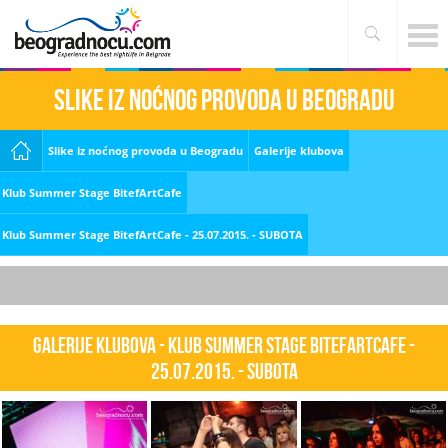
Slike iz noćnog provoda u Beogradu
Slike iz noćnog provoda u Beogradu
Galerije klubova
Klub Summer Stage BitefArtCafe
Klub Summer Stage BitefArtCafe - 25.07.2015. - SUBOTA
Galerije klubova - Klub Summer Stage BitefArtCafe -
25.07.2015. - SUBOTA