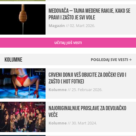
Medovača – tajna medene rakije, kako se
pravi i zašto je svi vole
Magazin
//
02. Mart 2026.
UČITAJ JOŠ VESTI
Kolumne
POGLEDAJ SVE VESTI
Crveni donji veš obucite za doček! Evo i
zašto ( hot fotke)
Kolumne
//
25. Februar 2026.
Najoriginalnije proslave za devojačko
veče
Kolumne
//
30. Mart 2024.