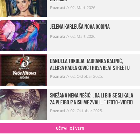
Poznati
//
02. Mart 2026.
Jelena Karleuša Nova godina
Poznati
//
02. Mart 2026.
Danijela Trkulja, Jadranka Kalinić,
Aleksa Radenković i Husa Beat Street u
Kabareu 13
Poznati
//
02. Oktobar 2025.
Snežana Nena Nešić: „Da li bih se slikala
za Plejboj? Nisu me zvali…“ (FOTO+VIDEO)
Poznati
//
02. Oktobar 2025.
UČITAJ JOŠ VESTI