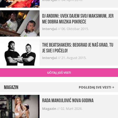
Dj Andoni: Uvek dajem svoj maksimum, jer
me dobra muzika pokreće
Intervjui
//
06. Oktobar 2015.
The Beatshakers: Beograd je naš grad, tu
je sve i počelo!
Intervjui
//
21. Avgust 2015.
UČITAJ JOŠ VESTI
Magazin
POGLEDAJ SVE VESTI
Rada Manojlović Nova godina
Magazin
//
02. Mart 2026.