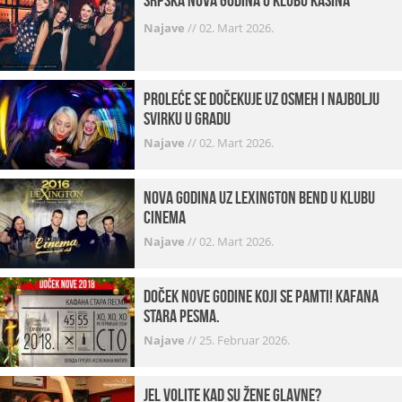
Srpska Nova godina u klubu Kasina
Najave
//
02. Mart 2026.
Proleće se dočekuje uz osmeh i najbolju
svirku u gradu
Najave
//
02. Mart 2026.
Nova godina uz Lexington bend u klubu
Cinema
Najave
//
02. Mart 2026.
Doček Nove godine koji se pamti! Kafana
Stara pesma.
Najave
//
25. Februar 2026.
Jel volite kad su žene glavne?