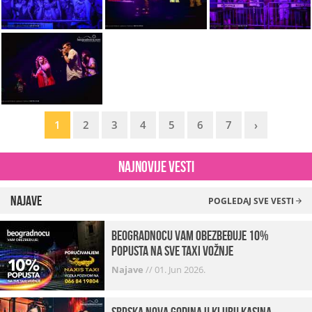
1
2
3
4
5
6
7
›
Najnovije vesti
Najave
POGLEDAJ SVE VESTI
beogradnocu vam obezbeđuje 10%
popusta na sve taxi vožnje
Najave
//
01. Jun 2026.