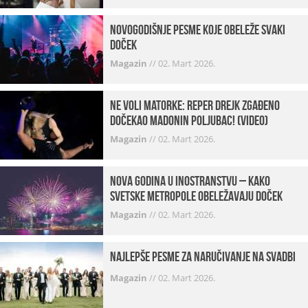
Novogodišnje pesme koje obeleže svaki
Doček
Magazin
//
02. Mart 2026.
Ne voli matorke: Reper Drejk zgađeno
dočekao Madonin poljubac! (VIDEO)
Magazin
//
02. Mart 2026.
Nova godina u inostranstvu – kako
svetske metropole obeležavaju doček
Magazin
//
02. Mart 2026.
Najlepše pesme za naručivanje na svadbi
Magazin
//
02. Mart 2026.