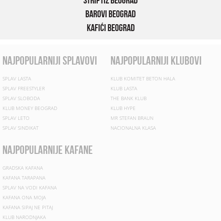
Striptiz Beograd
Barovi Beograd
Kafići Beograd
najpopularniji splavovi
najpopularniji klubovi
SPLAV LASTA
KLUB KOMITET BETON HALA
SPLAV FREESTYLER
KLUB LASTA
SPLAV SLOBODA
THE BANK KLUB
KLUB MONEY BEOGRAD
KLUB HYPE
SPLAV LETO
MR STEFAN BRAUN
SPLAV SINDIKAT
NACIONALNA KLASA
najpopularnije kafane
GRADSKA KAFANA
KAFANA TARAPANA
SPLAV NA VODI KAFANA
KAFANA ONA MOJA
KAFANA SIPAJ NE PITAJ
KLUB NARODNJAKA