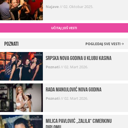
Najave
//
02. Oktobar 2025.
UČITAJ JOŠ VESTI
Poznati
POGLEDAJ SVE VESTI
Srpska Nova godina u klubu Kasina
Poznati
//
02. Mart 2026.
Rada Manojlović Nova godina
Poznati
//
02. Mart 2026.
Milica Pavlović „zalila“ cimerkinu
diplomu