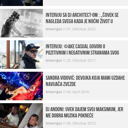
Intervju sa DJ Architect-om : „Čovek se
nagleda svega kada je noćni život u
pitanju. U klubovima najmanje vidim
Intervjui
//
01. Oktobar 2025.
provod“
INTERVJU: Фake Casual govori o
pozitivnim i negativnim stranama svog
posla, počecima, omiljenim mestima …
Intervjui
//
20. Oktobar 2017.
Sandra Vidović: devojka koja mami uzdahe
navijača Zvezde
Intervjui
//
04. April 2016.
Dj Andoni: Uvek dajem svoj maksimum, jer
me dobra muzika pokreće
Intervjui
//
06. Oktobar 2015.