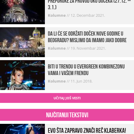
Preporuke za provod oko dočeka (27.12. –
3.1.)
Kolumne
//
12. Decembar 2021.
Da li će se održati doček Nove godine u
Beogradu? Mislimo da imamo jako DOBRE
VESTI!
Kolumne
//
19. Novembar 2021.
Biti u trendu u Evergreen kombinezonu
vama i vašem frendu
Kolumne
//
11. Jun 2018.
UČITAJ JOŠ VESTI
Najčitaniji tekstovi
Evo šta zapravo znači reč klaberka!