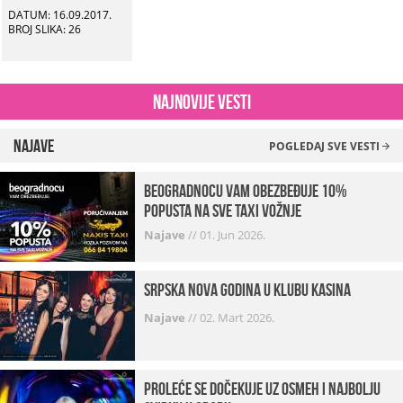
DATUM: 16.09.2017.
BROJ SLIKA: 26
Najnovije vesti
Najave
POGLEDAJ SVE VESTI
beogradnocu vam obezbeđuje 10%
popusta na sve taxi vožnje
Najave
//
01. Jun 2026.
Srpska Nova godina u klubu Kasina
Najave
//
02. Mart 2026.
Proleće se dočekuje uz osmeh i najbolju