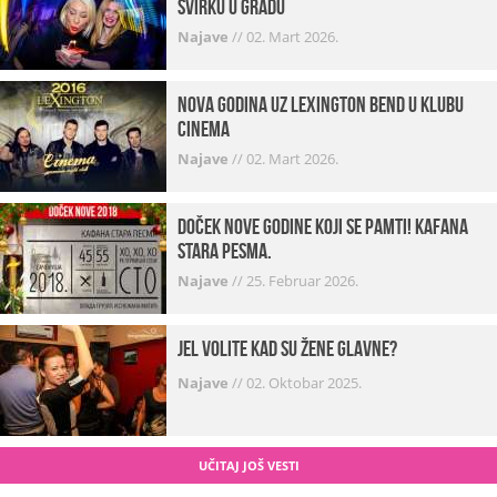
svirku u gradu
Najave
//
02. Mart 2026.
Nova godina uz Lexington bend u klubu
Cinema
Najave
//
02. Mart 2026.
Doček Nove godine koji se pamti! Kafana
Stara pesma.
Najave
//
25. Februar 2026.
Jel volite kad su žene glavne?
Najave
//
02. Oktobar 2025.
UČITAJ JOŠ VESTI