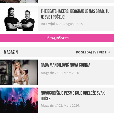
The Beatshakers: Beograd je naš grad, tu
je sve i počelo!
Intervjui
//
21. Avgust 2015.
UČITAJ JOŠ VESTI
Magazin
POGLEDAJ SVE VESTI
Rada Manojlović Nova godina
Magazin
//
02. Mart 2026.
Novogodišnje pesme koje obeleže svaki
Doček
Magazin
//
02. Mart 2026.