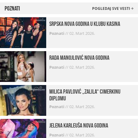
Poznati
POGLEDAJ SVE VESTI
Srpska Nova godina u klubu Kasina
Poznati
//
02. Mart 2026.
Rada Manojlović Nova godina
Poznati
//
02. Mart 2026.
Milica Pavlović „zalila“ cimerkinu
diplomu
Poznati
//
02. Mart 2026.
Jelena Karleuša Nova godina
Poznati
//
02. Mart 2026.