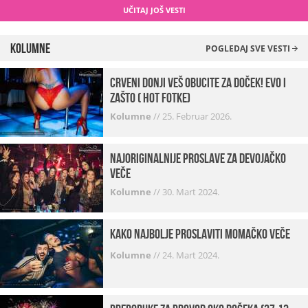
UČITAJ JOŠ VESTI
Kolumne
POGLEDAJ SVE VESTI
Crveni donji veš obucite za doček! Evo i
zašto ( hot fotke)
Kolumne
//
25. Februar 2026.
Najoriginalnije proslave za devojačko
veče
Kolumne
//
30. Mart 2024.
Kako najbolje proslaviti momačko veče
Kolumne
//
24. Mart 2024.