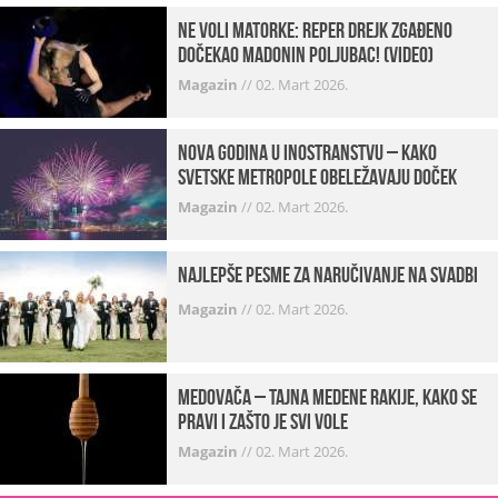
Ne voli matorke: Reper Drejk zgađeno
dočekao Madonin poljubac! (VIDEO)
Magazin
//
02. Mart 2026.
Nova godina u inostranstvu – kako
svetske metropole obeležavaju doček
Magazin
//
02. Mart 2026.
Najlepše pesme za naručivanje na svadbi
Magazin
//
02. Mart 2026.
Medovača – tajna medene rakije, kako se
pravi i zašto je svi vole
Magazin
//
02. Mart 2026.