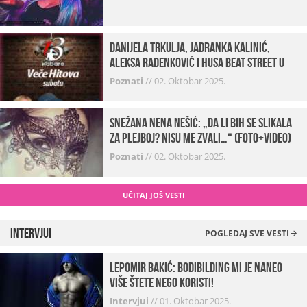
Danijela Trkulja, Jadranka Kalinić,
Aleksa Radenković i Husa Beat Street u
Kabareu 13
Poznati
//
02. Oktobar 2025.
Snežana Nena Nešić: „Da li bih se slikala
za Plejboj? Nisu me zvali…“ (FOTO+VIDEO)
Poznati
//
02. Oktobar 2025.
UČITAJ JOŠ VESTI
Intervjui
POGLEDAJ SVE VESTI
Lepomir Bakić: Bodibilding mi je naneo
više štete nego koristi!
Intervjui
//
01. Oktobar 2025.