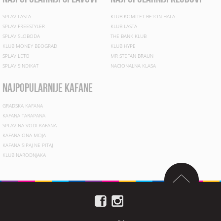
SPLAV LASTA
KLUB KOMITET BETON HALA
SPLAV FREESTYLER
KLUB LASTA
SPLAV SLOBODA
THE BANK KLUB
KLUB MONEY BEOGRAD
KLUB HYPE
SPLAV LETO
MR STEFAN BRAUN
SPLAV SINDIKAT
NACIONALNA KLASA
najpopularnije kafane
GRADSKA KAFANA
KAFANA TARAPANA
SPLAV NA VODI KAFANA
KAFANA ONA MOJA
KAFANA SIPAJ NE PITAJ
KLUB NARODNJAKA