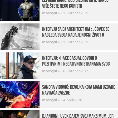
Lepomir Bakić: Bodibilding mi je naneo
više štete nego koristi!
Intervjui
//
01. Oktobar 2025.
Intervju sa DJ Architect-om : „Čovek se
nagleda svega kada je noćni život u
pitanju. U klubovima najmanje vidim
Intervjui
//
01. Oktobar 2025.
provod“
INTERVJU: Фake Casual govori o
pozitivnim i negativnim stranama svog
posla, počecima, omiljenim mestima …
Intervjui
//
20. Oktobar 2017.
Sandra Vidović: devojka koja mami uzdahe
navijača Zvezde
Intervjui
//
04. April 2016.
Dj Andoni: Uvek dajem svoj maksimum, jer