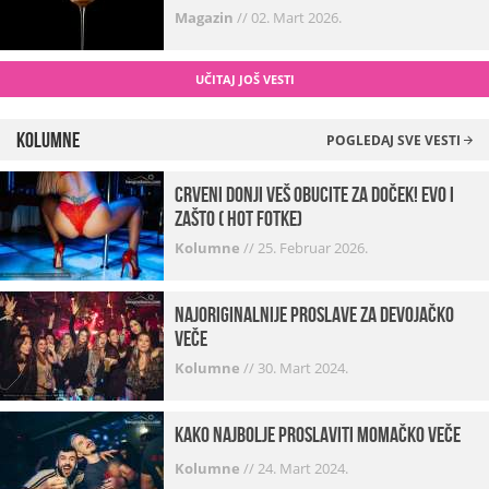
Magazin
//
02. Mart 2026.
UČITAJ JOŠ VESTI
Kolumne
POGLEDAJ SVE VESTI
Crveni donji veš obucite za doček! Evo i
zašto ( hot fotke)
Kolumne
//
25. Februar 2026.
Najoriginalnije proslave za devojačko
veče
Kolumne
//
30. Mart 2024.
Kako najbolje proslaviti momačko veče
Kolumne
//
24. Mart 2024.