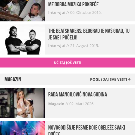
me dobra muzika pokreće
Intervjui
//
06. Oktobar 2015.
The Beatshakers: Beograd je naš grad, tu
je sve i počelo!
Intervjui
//
21. Avgust 2015.
UČITAJ JOŠ VESTI
Magazin
POGLEDAJ SVE VESTI
Rada Manojlović Nova godina
Magazin
//
02. Mart 2026.
Novogodišnje pesme koje obeleže svaki
Doček