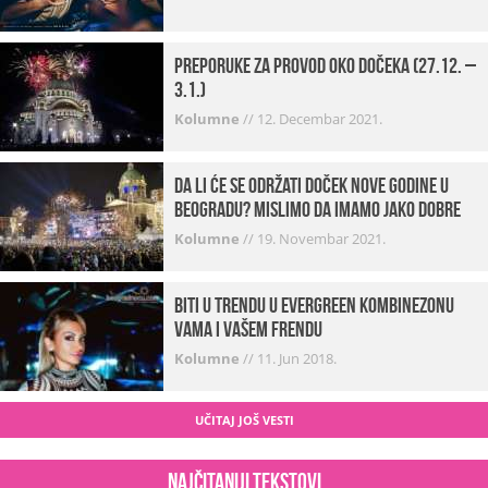
Preporuke za provod oko dočeka (27.12. –
3.1.)
Kolumne
//
12. Decembar 2021.
Da li će se održati doček Nove godine u
Beogradu? Mislimo da imamo jako DOBRE
VESTI!
Kolumne
//
19. Novembar 2021.
Biti u trendu u Evergreen kombinezonu
vama i vašem frendu
Kolumne
//
11. Jun 2018.
UČITAJ JOŠ VESTI
Najčitaniji tekstovi