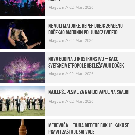
Magazin
//
02. Mart 2026.
Ne voli matorke: Reper Drejk zgađeno
dočekao Madonin poljubac! (VIDEO)
Magazin
//
02. Mart 2026.
Nova godina u inostranstvu – kako
svetske metropole obeležavaju doček
Magazin
//
02. Mart 2026.
Najlepše pesme za naručivanje na svadbi
Magazin
//
02. Mart 2026.
Medovača – tajna medene rakije, kako se
pravi i zašto je svi vole