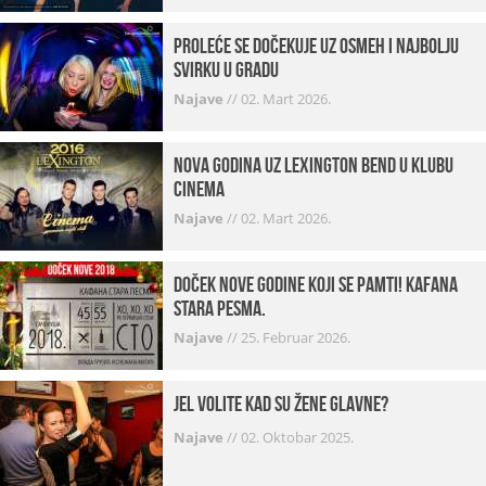
Proleće se dočekuje uz osmeh i najbolju
svirku u gradu
Najave
//
02. Mart 2026.
Nova godina uz Lexington bend u klubu
Cinema
Najave
//
02. Mart 2026.
Doček Nove godine koji se pamti! Kafana
Stara pesma.
Najave
//
25. Februar 2026.
Jel volite kad su žene glavne?
Najave
//
02. Oktobar 2025.