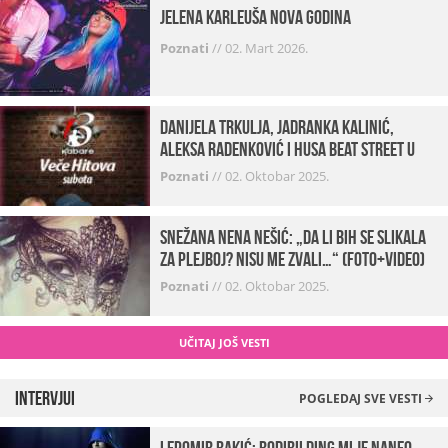
Jelena Karleuša Nova godina
Poznati
//
02. Mart 2026.
Danijela Trkulja, Jadranka Kalinić,
Aleksa Radenković i Husa Beat Street u
Kabareu 13
Poznati
//
02. Oktobar 2025.
Snežana Nena Nešić: „Da li bih se slikala
za Plejboj? Nisu me zvali…“ (FOTO+VIDEO)
Poznati
//
02. Oktobar 2025.
UČITAJ JOŠ VESTI
Intervjui
POGLEDAJ SVE VESTI