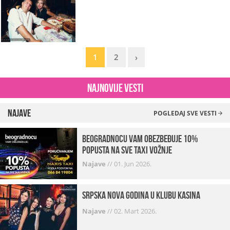
1
2
›
Najnovije vesti
Najave
POGLEDAJ SVE VESTI
beogradnocu vam obezbeđuje 10%
popusta na sve taxi vožnje
Najave
//
01. Jun 2026.
Srpska Nova godina u klubu Kasina
Najave
//
02. Mart 2026.