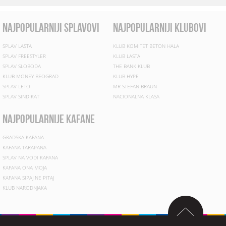
najpopularniji splavovi
najpopularniji klubovi
SPLAV LASTA
KLUB KOMITET BETON HALA
SPLAV FREESTYLER
KLUB LASTA
SPLAV SLOBODA
THE BANK KLUB
KLUB MONEY BEOGRAD
KLUB HYPE
SPLAV LETO
MR STEFAN BRAUN
SPLAV SINDIKAT
NACIONALNA KLASA
najpopularnije kafane
GRADSKA KAFANA
KAFANA TARAPANA
SPLAV NA VODI KAFANA
KAFANA ONA MOJA
KAFANA SIPAJ NE PITAJ
KLUB NARODNJAKA