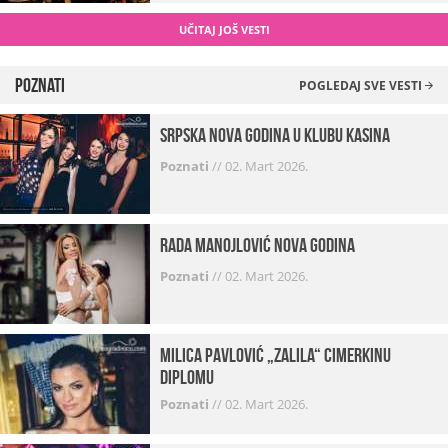
UČITAJ JOŠ VESTI
Poznati
POGLEDAJ SVE VESTI
Srpska Nova godina u klubu Kasina
Poznati
//
02. Mart 2026.
Rada Manojlović Nova godina
Poznati
//
02. Mart 2026.
Milica Pavlović „zalila“ cimerkinu
diplomu
Poznati
//
02. Mart 2026.