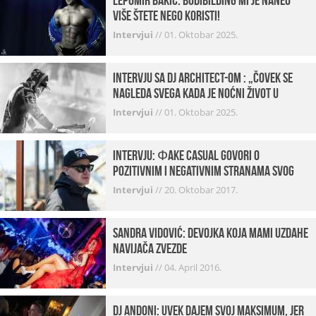
Lepomir Bakić: Bodibilding mi je naneo
više štete nego koristi!
Intervjui
//
01. Oktobar 2025.
Intervju sa DJ Architect-om : „Čovek se
nagleda svega kada je noćni život u
pitanju. U klubovima najmanje vidim
Intervjui
//
01. Oktobar 2025.
provod“
INTERVJU: Фake Casual govori o
pozitivnim i negativnim stranama svog
posla, počecima, omiljenim mestima …
Intervjui
//
20. Oktobar 2017.
Sandra Vidović: devojka koja mami uzdahe
navijača Zvezde
Intervjui
//
04. April 2016.
Dj Andoni: Uvek dajem svoj maksimum, jer