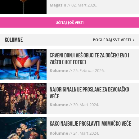
Magazin
//
02. Mart 2026.
UČITAJ JOŠ VESTI
Kolumne
POGLEDAJ SVE VESTI
Crveni donji veš obucite za doček! Evo i
zašto ( hot fotke)
Kolumne
//
25. Februar 2026.
Najoriginalnije proslave za devojačko
veče
Kolumne
//
30. Mart 2024.
Kako najbolje proslaviti momačko veče
Kolumne
//
24. Mart 2024.