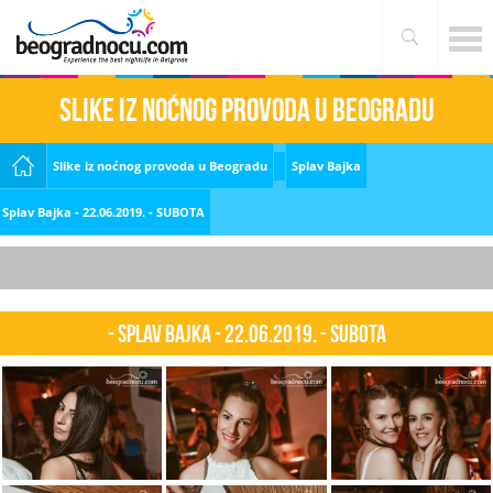
Slike iz noćnog provoda u Beogradu
Slike iz noćnog provoda u Beogradu
Splav Bajka
Splav Bajka - 22.06.2019. - SUBOTA
- Splav Bajka - 22.06.2019. - SUBOTA