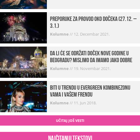
Preporuke za provod oko dočeka (27.12. –
3.1.)
Kolumne
//
12. Decembar 2021.
Da li će se održati doček Nove godine u
Beogradu? Mislimo da imamo jako DOBRE
VESTI!
Kolumne
//
19. Novembar 2021.
Biti u trendu u Evergreen kombinezonu
vama i vašem frendu
Kolumne
//
11. Jun 2018.
UČITAJ JOŠ VESTI
Najčitaniji tekstovi