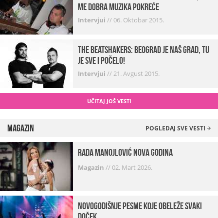
me dobra muzika pokreće
Intervjui
//
06. Oktobar 2015.
The Beatshakers: Beograd je naš grad, tu
je sve i počelo!
Intervjui
//
21. Avgust 2015.
UČITAJ JOŠ VESTI
Magazin
POGLEDAJ SVE VESTI
Rada Manojlović Nova godina
Magazin
//
02. Mart 2026.
Novogodišnje pesme koje obeleže svaki
Doček