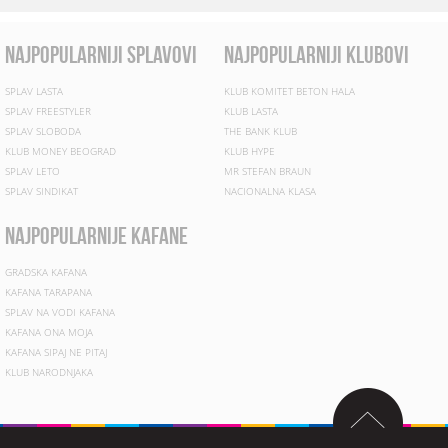
najpopularniji splavovi
najpopularniji klubovi
SPLAV LASTA
KLUB KOMITET BETON HALA
SPLAV FREESTYLER
KLUB LASTA
SPLAV SLOBODA
THE BANK KLUB
KLUB MONEY BEOGRAD
KLUB HYPE
SPLAV LETO
MR STEFAN BRAUN
SPLAV SINDIKAT
NACIONALNA KLASA
najpopularnije kafane
GRADSKA KAFANA
KAFANA TARAPANA
SPLAV NA VODI KAFANA
KAFANA ONA MOJA
KAFANA SIPAJ NE PITAJ
KLUB NARODNJAKA