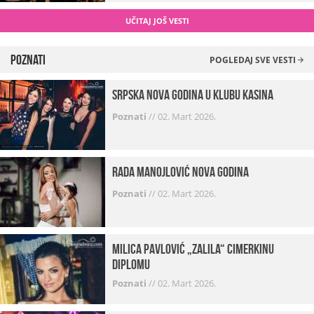
UČITAJ JOŠ VESTI
Poznati
POGLEDAJ SVE VESTI
Srpska Nova godina u klubu Kasina
Poznati
//
02. Mart 2026.
Rada Manojlović Nova godina
Poznati
//
02. Mart 2026.
Milica Pavlović „zalila“ cimerkinu
diplomu
Poznati
//
02. Mart 2026.