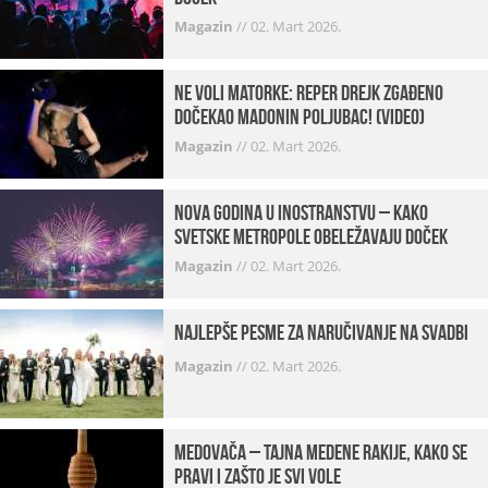
Magazin
//
02. Mart 2026.
Ne voli matorke: Reper Drejk zgađeno
dočekao Madonin poljubac! (VIDEO)
Magazin
//
02. Mart 2026.
Nova godina u inostranstvu – kako
svetske metropole obeležavaju doček
Magazin
//
02. Mart 2026.
Najlepše pesme za naručivanje na svadbi
Magazin
//
02. Mart 2026.
Medovača – tajna medene rakije, kako se
pravi i zašto je svi vole