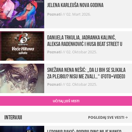
Jelena Karleuša Nova godina
Poznati
//
02. Mart 2026.
Danijela Trkulja, Jadranka Kalinić,
Aleksa Radenković i Husa Beat Street u
Kabareu 13
Poznati
//
02. Oktobar 2025.
Snežana Nena Nešić: „Da li bih se slikala
za Plejboj? Nisu me zvali…“ (FOTO+VIDEO)
Poznati
//
02. Oktobar 2025.
UČITAJ JOŠ VESTI
Intervjui
POGLEDAJ SVE VESTI