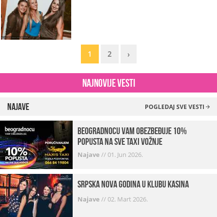
1
2
›
Najnovije vesti
Najave
POGLEDAJ SVE VESTI
beogradnocu vam obezbeđuje 10%
popusta na sve taxi vožnje
Najave
//
01. Jun 2026.
Srpska Nova godina u klubu Kasina
Najave
//
02. Mart 2026.