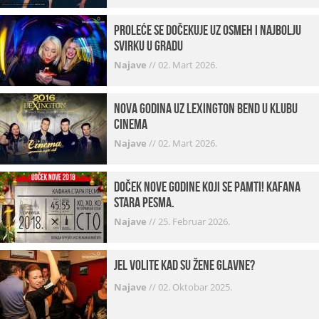
Proleće se dočekuje uz osmeh i najbolju
svirku u gradu
Najave
//
02. Mart 2026.
Nova godina uz Lexington bend u klubu
Cinema
Najave
//
02. Mart 2026.
Doček Nove godine koji se pamti! Kafana
Stara pesma.
Najave
//
25. Februar 2026.
Jel volite kad su žene glavne?
Najave
//
02. Oktobar 2025.